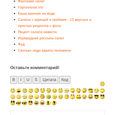
Фантазия салат
Горгонзола это
Каша манная на воде
Салаты с курицей и грибами - 12 вкусных и
простых рецептов с фото
Рецепт салата невеста
Изумрудная россыпь салат
Фуд
Сколько надо варить пельмени
Оставьте комментарий!
B
I
U
S
Цитата
Код