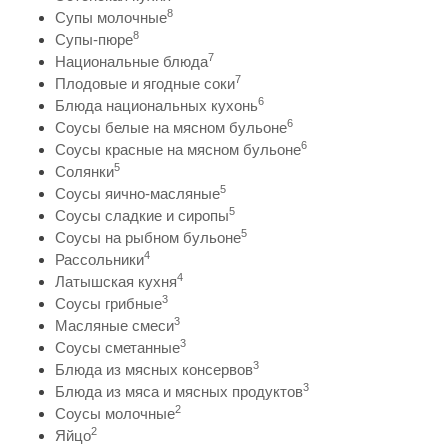
8
Супы молочные
8
Супы-пюре
7
Национальные блюда
7
Плодовые и ягодные соки
6
Блюда национальных кухонь
6
Соусы белые на мясном бульоне
6
Соусы красные на мясном бульоне
5
Солянки
5
Соусы яично-масляные
5
Соусы сладкие и сиропы
5
Соусы на рыбном бульоне
4
Рассольники
4
Латышская кухня
3
Соусы грибные
3
Масляные смеси
3
Соусы сметанные
3
Блюда из мясных консервов
3
Блюда из мяса и мясных продуктов
2
Соусы молочные
2
Яйцо