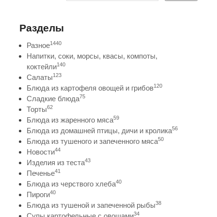
Разделы
1440
Разное
Напитки, соки, морсы, квасы, компоты,
140
коктейли
123
Салаты
120
Блюда из картофеля овощей и грибов
75
Сладкие блюда
62
Торты
59
Блюда из жаренного мяса
56
Блюда из домашней птицы, дичи и кролика
50
Блюда из тушеного и запеченного мяса
44
Новости
43
Изделия из теста
41
Печенье
40
Блюда из черствого хлеба
40
Пироги
38
Блюда из тушеной и запеченной рыбы
34
Супы картофельные с овощами