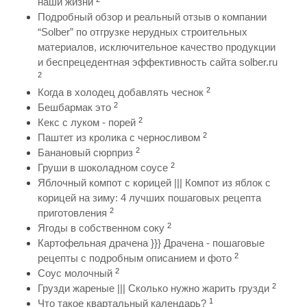
наши жизни
Подробный обзор и реальный отзыв о компании
“Solber” по отгрузке нерудных строительных
материалов, исключительное качество продукции
и беспрецедентная эффективность сайта solber.ru
2
2
Когда в холодец добавлять чеснок
2
Бешбармак это
2
Кекс с луком - порей
2
Паштет из кролика с черносливом
2
Банановый сюрприз
2
Груши в шоколадном соусе
Яблочный компот с корицей ||| Компот из яблок с
корицей на зиму: 4 лучших пошаговых рецепта
2
приготовления
2
Ягоды в собственном соку
Картофельная драчена }}} Драчена - пошаговые
2
рецепты с подробным описанием и фото
2
Соус молочный
2
Грузди жареные ||| Сколько нужно жарить грузди
1
Что такое квартальный календарь?