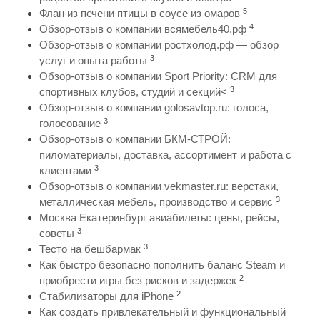
5
Флан из печени птицы в соусе из омаров
4
Обзор-отзыв о компании всямебель40.рф
Обзор-отзыв о компании ростхолод.рф — обзор
3
услуг и опыта работы
Обзор-отзыв о компании Sport Priority: CRM для
3
спортивных клубов, студий и секций<
Обзор-отзыв о компании golosavtop.ru: голоса,
3
голосование
Обзор-отзыв о компании БКМ-СТРОЙ:
пиломатериалы, доставка, ассортимент и работа с
3
клиентами
Обзор-отзыв о компании vekmaster.ru: верстаки,
3
металлическая мебель, производство и сервис
Москва Екатеринбург авиабилеты: цены, рейсы,
3
советы
3
Тесто на бешбармак
Как быстро безопасно пополнить баланс Steam и
2
приобрести игры без рисков и задержек
2
Стабилизаторы для iPhone
Как создать привлекательный и функциональный