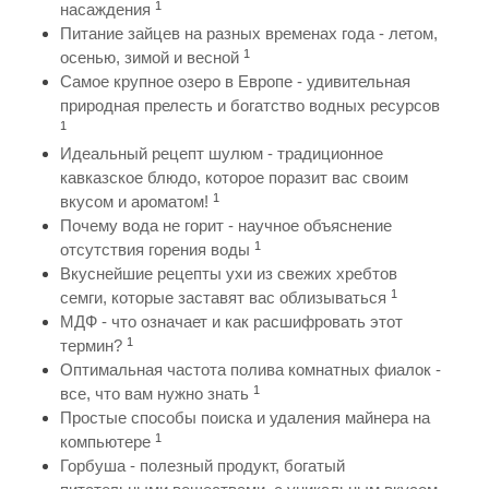
1
насаждения
Питание зайцев на разных временах года - летом,
1
осенью, зимой и весной
Самое крупное озеро в Европе - удивительная
природная прелесть и богатство водных ресурсов
1
Идеальный рецепт шулюм - традиционное
кавказское блюдо, которое поразит вас своим
1
вкусом и ароматом!
Почему вода не горит - научное объяснение
1
отсутствия горения воды
Вкуснейшие рецепты ухи из свежих хребтов
1
семги, которые заставят вас облизываться
МДФ - что означает и как расшифровать этот
1
термин?
Оптимальная частота полива комнатных фиалок -
1
все, что вам нужно знать
Простые способы поиска и удаления майнера на
1
компьютере
Горбуша - полезный продукт, богатый