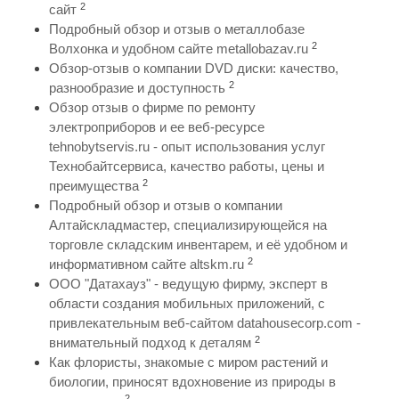
2
сайт
Подробный обзор и отзыв о металлобазе
2
Волхонка и удобном сайте metallobazav.ru
Обзор-отзыв о компании DVD диски: качество,
2
разнообразие и доступность
Обзор отзыв о фирме по ремонту
электроприборов и ее веб-ресурсе
tehnobytservis.ru - опыт использования услуг
Технобайтсервиса, качество работы, цены и
2
преимущества
Подробный обзор и отзыв о компании
Алтайскладмастер, специализирующейся на
торговле складским инвентарем, и её удобном и
2
информативном сайте altskm.ru
ООО "Датахауз" - ведущую фирму, эксперт в
области создания мобильных приложений, с
привлекательным веб-сайтом datahousecorp.com -
2
внимательный подход к деталям
Как флористы, знакомые с миром растений и
биологии, приносят вдохновение из природы в
2