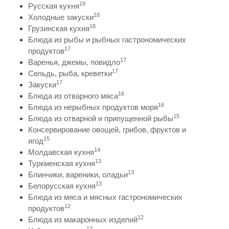
19
Русская кухня
18
Холодные закуски
18
Грузинская кухня
Блюда из рыбы и рыбных гастрономических
17
продуктов
17
Варенья, джемы, повидло
17
Сельдь, рыба, креветки
17
Закуски
16
Блюда из отварного мяса
16
Блюда из нерыбных продуктов моря
15
Блюда из отварной и припущенной рыбы
Консервирование овощей, грибов, фруктов и
15
ягод
14
Молдавская кухня
13
Туркменская кухня
13
Блинчики, вареники, оладьи
13
Белорусская кухня
Блюда из мяса и мясных гастрономических
12
продуктов
12
Блюда из макаронных изделий
12