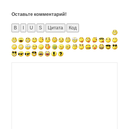
Оставьте комментарий!
B
I
U
S
Цитата
Код