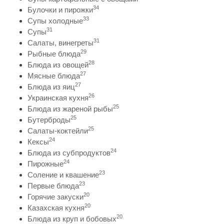
34
Булочки и пирожки
33
Супы холодные
31
Супы
31
Салаты, винегреты
29
Рыбные блюда
28
Блюда из овощей
27
Мясные блюда
27
Блюда из яиц
26
Украинская кухня
25
Блюда из жареной рыбы
25
Бутерброды
25
Салаты-коктейли
24
Кексы
24
Блюда из субпродуктов
24
Пирожные
23
Соление и квашение
23
Первые блюда
20
Горячие закуски
20
Казахская кухня
20
Блюда из круп и бобовых