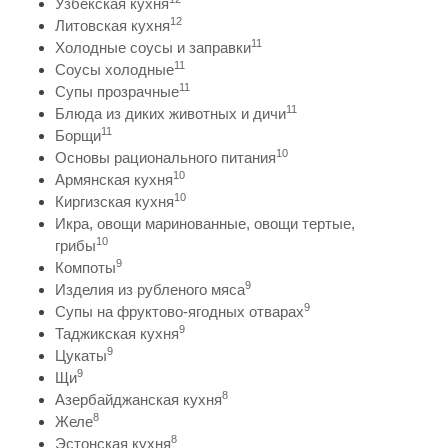
Узбекская кухня
12
Литовская кухня
11
Холодные соусы и заправки
11
Соусы холодные
11
Супы прозрачные
11
Блюда из диких животных и дичи
11
Борщи
10
Основы рационального питания
10
Армянская кухня
10
Киргизская кухня
Икра, овощи маринованные, овощи тертые,
10
грибы
9
Компоты
9
Изделия из рубленого мяса
9
Супы на фруктово-ягодных отварах
9
Таджикская кухня
9
Цукаты
9
Щи
8
Азербайджанская кухня
8
Желе
8
Эстонская кухня