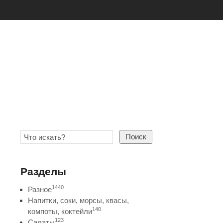
Поиск
Разделы
1440
Разное
Напитки, соки, морсы, квасы,
140
компоты, коктейли
123
Салаты