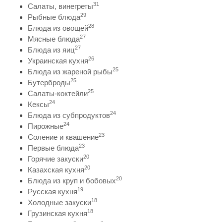
31
Салаты, винегреты
29
Рыбные блюда
28
Блюда из овощей
27
Мясные блюда
27
Блюда из яиц
26
Украинская кухня
25
Блюда из жареной рыбы
25
Бутерброды
25
Салаты-коктейли
24
Кексы
24
Блюда из субпродуктов
24
Пирожные
23
Соление и квашение
23
Первые блюда
20
Горячие закуски
20
Казахская кухня
20
Блюда из круп и бобовых
19
Русская кухня
18
Холодные закуски
18
Грузинская кухня