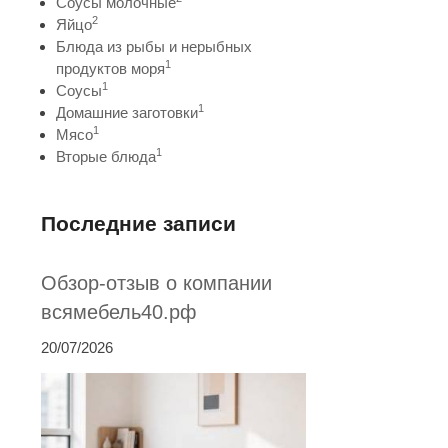
Соусы молочные
2
Яйцо
Блюда из рыбы и нерыбных
1
продуктов моря
1
Соусы
1
Домашние заготовки
1
Мясо
1
Вторые блюда
Последние записи
Обзор-отзыв о компании
всямебель40.рф
20/07/2026