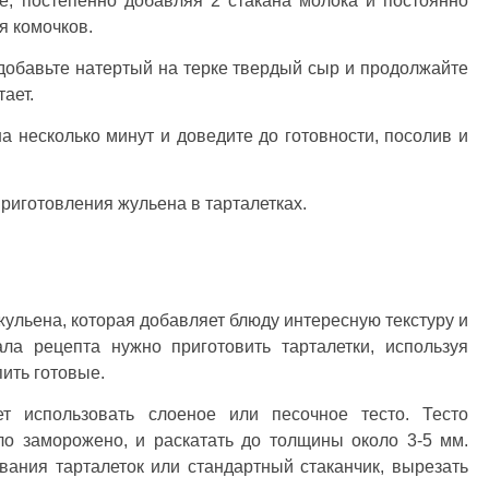
е, постепенно добавляя 2 стакана молока и постоянно
я комочков.
, добавьте натертый на терке твердый сыр и продолжайте
ает.
а несколько минут и доведите до готовности, посолив и
риготовления жульена в тарталетках.
жульена, которая добавляет блюду интересную текстуру и
ла рецепта нужно приготовить тарталетки, используя
ить готовые.
ет использовать слоеное или песочное тесто. Тесто
ло заморожено, и раскатать до толщины около 3-5 мм.
ания тарталеток или стандартный стаканчик, вырезать