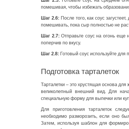
Шаг 2.5:
Готовьте соус на среднем огн
помешивая, чтобы избежать образовани
Шаг 2.6:
После того, как соус загустеет
помешивать, пока сыр полностью не раст
Шаг 2.7:
Отправьте соус на огонь еще н
поперчив по вкусу.
Шаг 2.8:
Готовый соус используйте для п
Подготовка тарталеток
Тарталетки – это хрустящая основа для 
великолепный внешний вид. Для нача
специальную форму для выпечки или куп
Для приготовления тарталеток следу
необходимо разморозить, если оно бы
Затем, используя шаблон для формиров