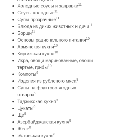
11
Холодные соусы и заправки
11
Соусы холодные
11
Супы прозрачные
11
Блюда из диких животных и дичи
11
Борщи
10
Основы рационального питания
10
Армянская кухня
10
Киргизская кухня
Икра, овощи маринованные, овощи
10
тертые, грибы
9
Компоты
9
Изделия из рубленого мяса
Супы на фруктово-ягодных
9
отварах
9
Таджикская кухня
9
Цукаты
9
Щи
8
Азербайджанская кухня
8
Желе
8
Эстонская кухня