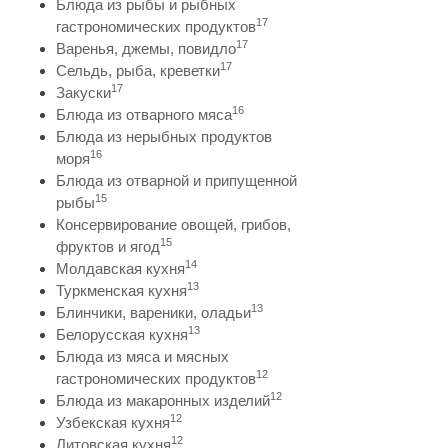
Блюда из рыбы и рыбных
17
гастрономических продуктов
17
Варенья, джемы, повидло
17
Сельдь, рыба, креветки
17
Закуски
16
Блюда из отварного мяса
Блюда из нерыбных продуктов
16
моря
Блюда из отварной и припущенной
15
рыбы
Консервирование овощей, грибов,
15
фруктов и ягод
14
Молдавская кухня
13
Туркменская кухня
13
Блинчики, вареники, оладьи
13
Белорусская кухня
Блюда из мяса и мясных
12
гастрономических продуктов
12
Блюда из макаронных изделий
12
Узбекская кухня
12
Литовская кухня