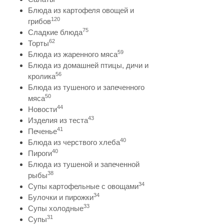
Блюда из картофеля овощей и
120
грибов
75
Сладкие блюда
62
Торты
59
Блюда из жаренного мяса
Блюда из домашней птицы, дичи и
56
кролика
Блюда из тушеного и запеченного
50
мяса
44
Новости
43
Изделия из теста
41
Печенье
40
Блюда из черствого хлеба
40
Пироги
Блюда из тушеной и запеченной
38
рыбы
34
Супы картофельные с овощами
34
Булочки и пирожки
33
Супы холодные
31
Супы