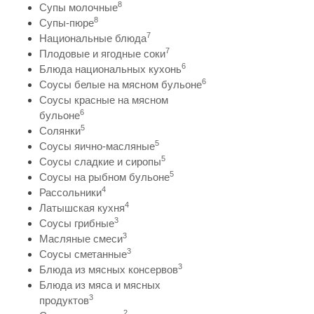
8
Супы молочные
8
Супы-пюре
7
Национальные блюда
7
Плодовые и ягодные соки
6
Блюда национальных кухонь
6
Соусы белые на мясном бульоне
Соусы красные на мясном
6
бульоне
5
Солянки
5
Соусы яично-масляные
5
Соусы сладкие и сиропы
5
Соусы на рыбном бульоне
4
Рассольники
4
Латышская кухня
3
Соусы грибные
3
Масляные смеси
3
Соусы сметанные
3
Блюда из мясных консервов
Блюда из мяса и мясных
3
продуктов
2