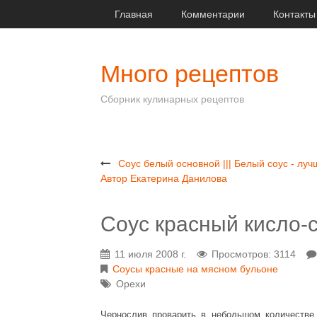
Главная
Комментарии
Контакты
Много рецептов
Сборник кулинарных рецептов
Соус белый основной ||| Белый соус - луч
Автор Екатерина Данилова
Соус красный кисло-
11 июля 2008 г.
Просмотров: 3114
Соусы красные на мясном бульоне
Орехи
Чернослив проварить в небольшом количестве