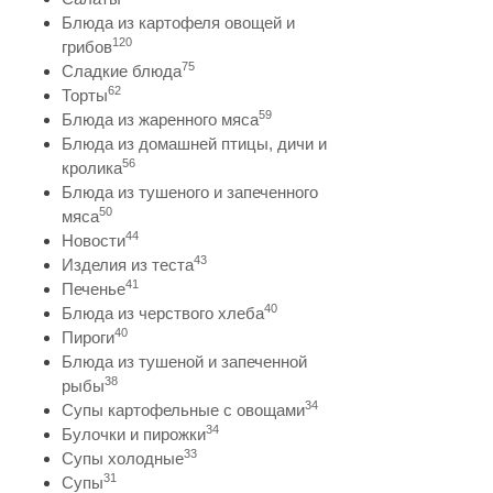
Блюда из картофеля овощей и
120
грибов
75
Сладкие блюда
62
Торты
59
Блюда из жаренного мяса
Блюда из домашней птицы, дичи и
56
кролика
Блюда из тушеного и запеченного
50
мяса
44
Новости
43
Изделия из теста
41
Печенье
40
Блюда из черствого хлеба
40
Пироги
Блюда из тушеной и запеченной
38
рыбы
34
Супы картофельные с овощами
34
Булочки и пирожки
33
Супы холодные
31
Супы