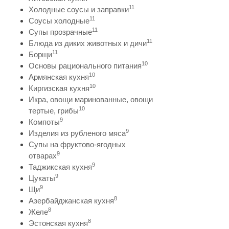
11
Холодные соусы и заправки
11
Соусы холодные
11
Супы прозрачные
11
Блюда из диких животных и дичи
11
Борщи
10
Основы рационального питания
10
Армянская кухня
10
Киргизская кухня
Икра, овощи маринованные, овощи
10
тертые, грибы
9
Компоты
9
Изделия из рубленого мяса
Супы на фруктово-ягодных
9
отварах
9
Таджикская кухня
9
Цукаты
9
Щи
8
Азербайджанская кухня
8
Желе
8
Эстонская кухня