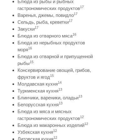
Блюда из рыбы и рыбных
17
гастрономических продуктов
17
Варенья, джемы, повидло
17
Сельдь, рыба, креветки
17
Закуски
16
Блюда из отварного мяса
Блюда из нерыбных продуктов
16
моря
Блюда из отварной и припущенной
15
рыбы
Консервирование овощей, грибов,
15
фруктов и ягод
14
Молдавская кухня
13
Туркменская кухня
13
Блинчики, вареники, оладьи
13
Белорусская кухня
Блюда из мяса и мясных
12
гастрономических продуктов
12
Блюда из макаронных изделий
12
Узбекская кухня
12
Литовская кухня