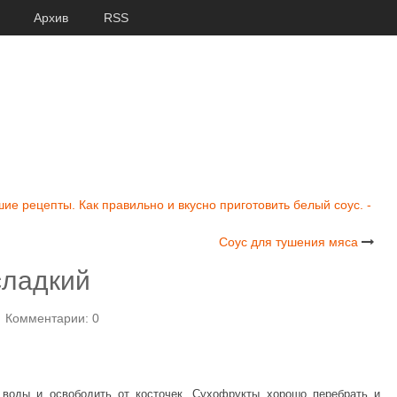
Архив
RSS
шие рецепты. Как правильно и вкусно приготовить белый соус. -
Соус для тушения мяса
сладкий
Комментарии: 0
 воды и освободить от косточек. Сухофрукты хорошо перебрать и