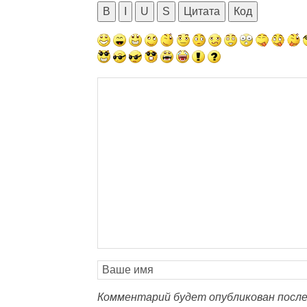
B
I
U
S
Цитата
Код
Комментарий будет опубликован после