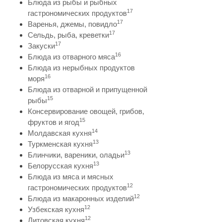
Блюда из рыбы и рыбных
17
гастрономических продуктов
17
Варенья, джемы, повидло
17
Сельдь, рыба, креветки
17
Закуски
16
Блюда из отварного мяса
Блюда из нерыбных продуктов
16
моря
Блюда из отварной и припущенной
15
рыбы
Консервирование овощей, грибов,
15
фруктов и ягод
14
Молдавская кухня
13
Туркменская кухня
13
Блинчики, вареники, оладьи
13
Белорусская кухня
Блюда из мяса и мясных
12
гастрономических продуктов
12
Блюда из макаронных изделий
12
Узбекская кухня
12
Литовская кухня