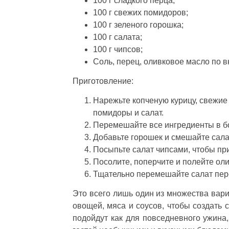
100 г сладкого перца;
100 г свежих помидоров;
100 г зеленого горошка;
100 г салата;
100 г чипсов;
Соль, перец, оливковое масло по вк
Приготовление:
Нарежьте копченую курицу, свежие
помидоры и салат.
Перемешайте все ингредиенты в б
Добавьте горошек и смешайте сала
Посыпьте салат чипсами, чтобы при
Посолите, поперчите и полейте ол
Тщательно перемешайте салат пере
Это всего лишь один из множества вари
овощей, мяса и соусов, чтобы создать 
подойдут как для повседневного ужина,