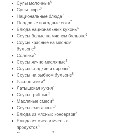
8
Супы молочные
8
Супы-пюре
7
Национальные блюда
7
Плодовые и ягодные соки
6
Блюда национальных кухонь
6
Соусы белые на мясном бульоне
Соусы красные на мясном
6
бульоне
5
Солянки
5
Соусы яично-масляные
5
Соусы сладкие и сиропы
5
Соусы на рыбном бульоне
4
Рассольники
4
Латышская кухня
3
Соусы грибные
3
Масляные смеси
3
Соусы сметанные
3
Блюда из мясных консервов
Блюда из мяса и мясных
3
продуктов
2