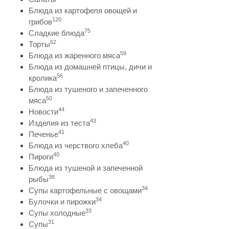
Блюда из картофеля овощей и
120
грибов
75
Сладкие блюда
62
Торты
59
Блюда из жаренного мяса
Блюда из домашней птицы, дичи и
56
кролика
Блюда из тушеного и запеченного
50
мяса
44
Новости
43
Изделия из теста
41
Печенье
40
Блюда из черствого хлеба
40
Пироги
Блюда из тушеной и запеченной
38
рыбы
34
Супы картофельные с овощами
34
Булочки и пирожки
33
Супы холодные
31
Супы