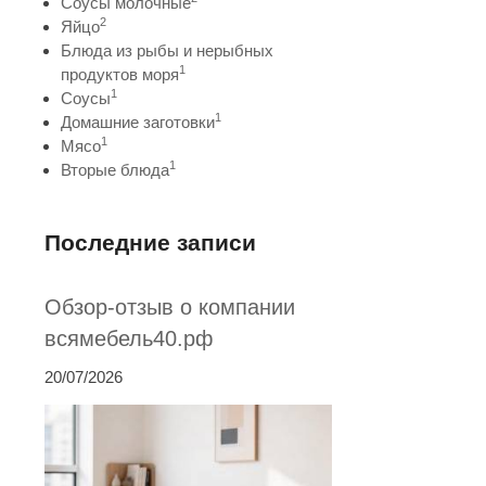
Соусы молочные
2
Яйцо
Блюда из рыбы и нерыбных
1
продуктов моря
1
Соусы
1
Домашние заготовки
1
Мясо
1
Вторые блюда
Последние записи
Обзор-отзыв о компании
всямебель40.рф
20/07/2026