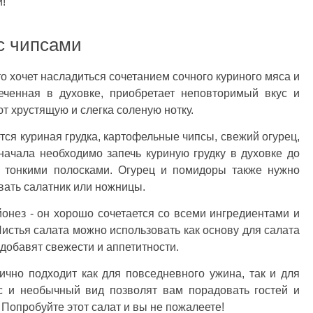
!
 с чипсами
то хочет насладиться сочетанием сочного куриного мяса и
печенная в духовке, приобретает неповторимый вкус и
т хрустящую и слегка соленую нотку.
тся куриная грудка, картофельные чипсы, свежий огурец,
начала необходимо запечь куриную грудку в духовке до
ее тонкими полосками. Огурец и помидоры также нужно
вать салатник или ножницы.
онез - он хорошо сочетается со всеми ингредиентами и
Листья салата можно использовать как основу для салата
 добавят свежести и аппетитности.
ично подходит как для повседневного ужина, так и для
ус и необычный вид позволят вам порадовать гостей и
Попробуйте этот салат и вы не пожалеете!