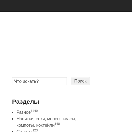
Поиск
Разделы
1440
Разное
Напитки, соки, морсы, квасы,
140
компоты, коктейли
123
Салаты