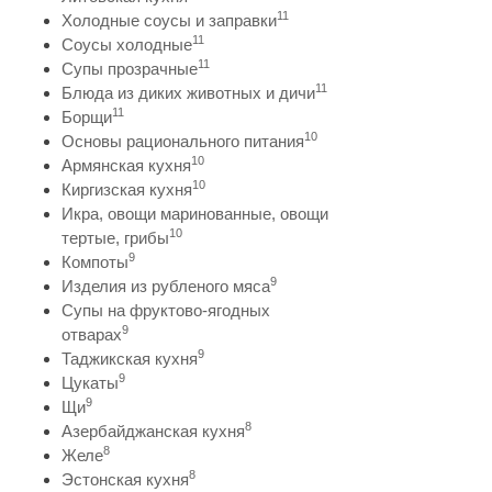
11
Холодные соусы и заправки
11
Соусы холодные
11
Супы прозрачные
11
Блюда из диких животных и дичи
11
Борщи
10
Основы рационального питания
10
Армянская кухня
10
Киргизская кухня
Икра, овощи маринованные, овощи
10
тертые, грибы
9
Компоты
9
Изделия из рубленого мяса
Супы на фруктово-ягодных
9
отварах
9
Таджикская кухня
9
Цукаты
9
Щи
8
Азербайджанская кухня
8
Желе
8
Эстонская кухня