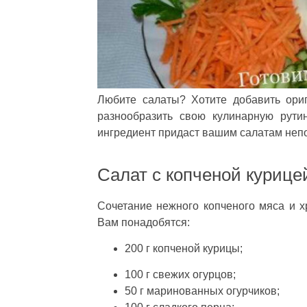
Любите салаты? Хотите добавить ори
разнообразить свою кулинарную рути
ингредиент придаст вашим салатам непо
Салат с копченой курице
Сочетание нежного копченого мяса и х
Вам понадобятся:
200 г копченой курицы;
100 г свежих огурцов;
50 г маринованных огурчиков;