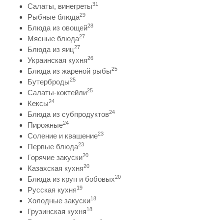
31
Салаты, винегреты
29
Рыбные блюда
28
Блюда из овощей
27
Мясные блюда
27
Блюда из яиц
26
Украинская кухня
25
Блюда из жареной рыбы
25
Бутерброды
25
Салаты-коктейли
24
Кексы
24
Блюда из субпродуктов
24
Пирожные
23
Соление и квашение
23
Первые блюда
20
Горячие закуски
20
Казахская кухня
20
Блюда из круп и бобовых
19
Русская кухня
18
Холодные закуски
18
Грузинская кухня