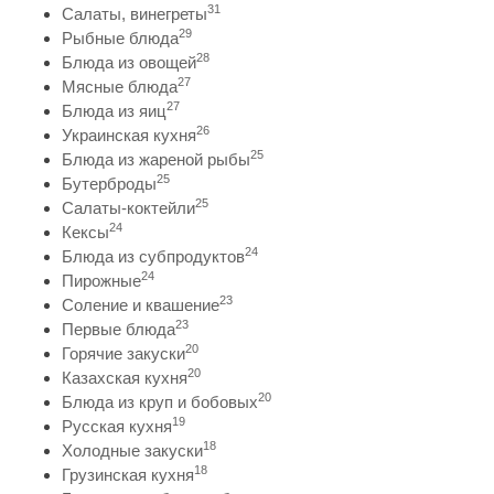
31
Салаты, винегреты
29
Рыбные блюда
28
Блюда из овощей
27
Мясные блюда
27
Блюда из яиц
26
Украинская кухня
25
Блюда из жареной рыбы
25
Бутерброды
25
Салаты-коктейли
24
Кексы
24
Блюда из субпродуктов
24
Пирожные
23
Соление и квашение
23
Первые блюда
20
Горячие закуски
20
Казахская кухня
20
Блюда из круп и бобовых
19
Русская кухня
18
Холодные закуски
18
Грузинская кухня