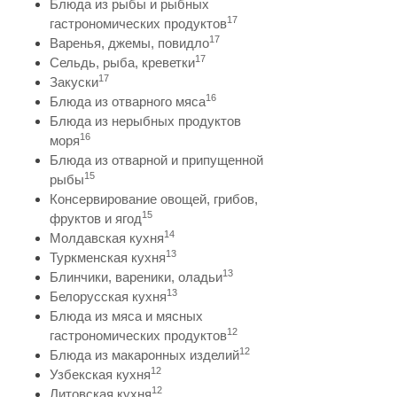
Блюда из рыбы и рыбных
17
гастрономических продуктов
17
Варенья, джемы, повидло
17
Сельдь, рыба, креветки
17
Закуски
16
Блюда из отварного мяса
Блюда из нерыбных продуктов
16
моря
Блюда из отварной и припущенной
15
рыбы
Консервирование овощей, грибов,
15
фруктов и ягод
14
Молдавская кухня
13
Туркменская кухня
13
Блинчики, вареники, оладьи
13
Белорусская кухня
Блюда из мяса и мясных
12
гастрономических продуктов
12
Блюда из макаронных изделий
12
Узбекская кухня
12
Литовская кухня