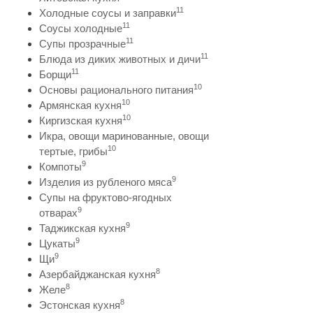
11
Холодные соусы и заправки
11
Соусы холодные
11
Супы прозрачные
11
Блюда из диких животных и дичи
11
Борщи
10
Основы рационального питания
10
Армянская кухня
10
Киргизская кухня
Икра, овощи маринованные, овощи
10
тертые, грибы
9
Компоты
9
Изделия из рубленого мяса
Супы на фруктово-ягодных
9
отварах
9
Таджикская кухня
9
Цукаты
9
Щи
8
Азербайджанская кухня
8
Желе
8
Эстонская кухня