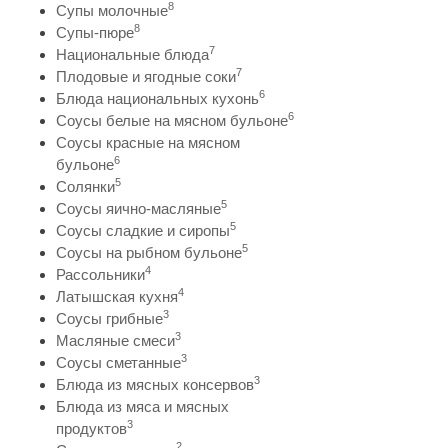
8
Супы молочные
8
Супы-пюре
7
Национальные блюда
7
Плодовые и ягодные соки
6
Блюда национальных кухонь
6
Соусы белые на мясном бульоне
Соусы красные на мясном
6
бульоне
5
Солянки
5
Соусы яично-масляные
5
Соусы сладкие и сиропы
5
Соусы на рыбном бульоне
4
Рассольники
4
Латышская кухня
3
Соусы грибные
3
Масляные смеси
3
Соусы сметанные
3
Блюда из мясных консервов
Блюда из мяса и мясных
3
продуктов
2