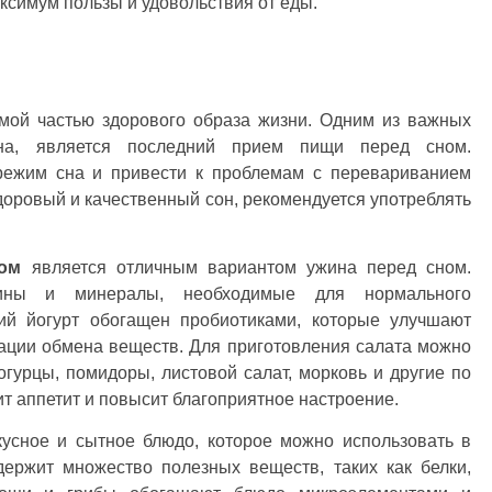
ксимум пользы и удовольствия от еды.
мой частью здорового образа жизни. Одним из важных
на, является последний прием пищи перед сном.
ежим сна и привести к проблемам с перевариванием
здоровый и качественный сон, рекомендуется употреблять
том
является отличным вариантом ужина перед сном.
ины и минералы, необходимые для нормального
кий йогурт обогащен пробиотиками, которые улучшают
ации обмена веществ. Для приготовления салата можно
огурцы, помидоры, листовой салат, морковь и другие по
ит аппетит и повысит благоприятное настроение.
кусное и сытное блюдо, которое можно использовать в
держит множество полезных веществ, таких как белки,