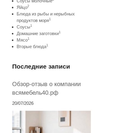
Соусы молочные
2
Яйцо
Блюда из рыбы и нерыбных
1
продуктов моря
1
Соусы
1
Домашние заготовки
1
Мясо
1
Вторые блюда
Последние записи
Обзор-отзыв о компании
всямебель40.рф
20/07/2026