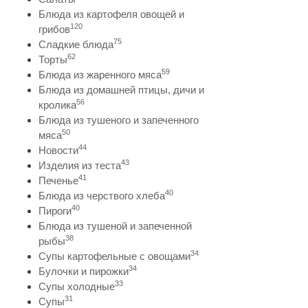
Блюда из картофеля овощей и
120
грибов
75
Сладкие блюда
62
Торты
59
Блюда из жаренного мяса
Блюда из домашней птицы, дичи и
56
кролика
Блюда из тушеного и запеченного
50
мяса
44
Новости
43
Изделия из теста
41
Печенье
40
Блюда из черствого хлеба
40
Пироги
Блюда из тушеной и запеченной
38
рыбы
34
Супы картофельные с овощами
34
Булочки и пирожки
33
Супы холодные
31
Супы