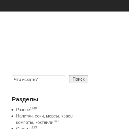
Поиск
Разделы
1440
Разное
Напитки, соки, морсы, квасы,
140
компоты, коктейли
123
Салаты