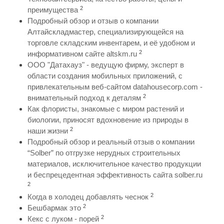
2
преимущества
Подробный обзор и отзыв о компании
Алтайскладмастер, специализирующейся на
торговле складским инвентарем, и её удобном и
2
информативном сайте altskm.ru
ООО "Датахауз" - ведущую фирму, эксперт в
области создания мобильных приложений, с
привлекательным веб-сайтом datahousecorp.com -
2
внимательный подход к деталям
Как флористы, знакомые с миром растений и
биологии, приносят вдохновение из природы в
2
наши жизни
Подробный обзор и реальный отзыв о компании
“Solber” по отгрузке нерудных строительных
материалов, исключительное качество продукции
и беспрецедентная эффективность сайта solber.ru
2
2
Когда в холодец добавлять чеснок
2
Бешбармак это
2
Кекс с луком - порей