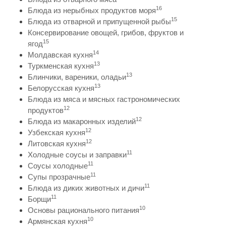
16
Блюда из нерыбных продуктов моря
15
Блюда из отварной и припущенной рыбы
Консервирование овощей, грибов, фруктов и
15
ягод
14
Молдавская кухня
13
Туркменская кухня
13
Блинчики, вареники, оладьи
13
Белорусская кухня
Блюда из мяса и мясных гастрономических
12
продуктов
12
Блюда из макаронных изделий
12
Узбекская кухня
12
Литовская кухня
11
Холодные соусы и заправки
11
Соусы холодные
11
Супы прозрачные
11
Блюда из диких животных и дичи
11
Борщи
10
Основы рационального питания
10
Армянская кухня