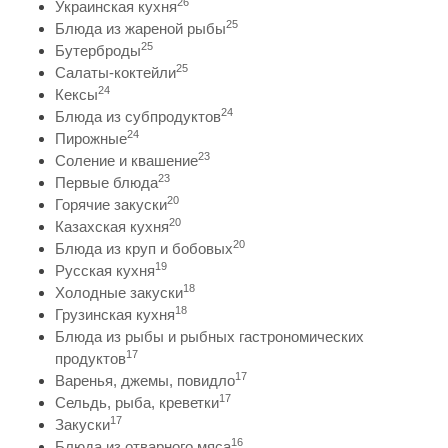
26
Украинская кухня
25
Блюда из жареной рыбы
25
Бутерброды
25
Салаты-коктейли
24
Кексы
24
Блюда из субпродуктов
24
Пирожные
23
Соление и квашение
23
Первые блюда
20
Горячие закуски
20
Казахская кухня
20
Блюда из круп и бобовых
19
Русская кухня
18
Холодные закуски
18
Грузинская кухня
Блюда из рыбы и рыбных гастрономических
17
продуктов
17
Варенья, джемы, повидло
17
Сельдь, рыба, креветки
17
Закуски
16
Блюда из отварного мяса