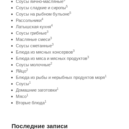
5
Соусы яично-масляные
5
Соусы сладкие и сиропы
5
Соусы на рыбном бульоне
4
Рассольники
4
Латышская кухня
3
Соусы грибные
3
Масляные смеси
3
Соусы сметанные
3
Блюда из мясных консервов
3
Блюда из мяса и мясных продуктов
2
Соусы молочные
2
Яйцо
1
Блюда из рыбы и нерыбных продуктов моря
1
Соусы
1
Домашние заготовки
1
Мясо
1
Вторые блюда
Последние записи