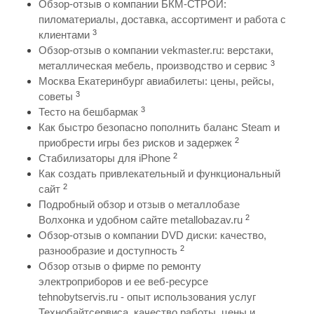
Обзор-отзыв о компании БКМ-СТРОЙ:
пиломатериалы, доставка, ассортимент и работа с
3
клиентами
Обзор-отзыв о компании vekmaster.ru: верстаки,
3
металлическая мебель, производство и сервис
Москва Екатеринбург авиабилеты: цены, рейсы,
3
советы
3
Тесто на бешбармак
Как быстро безопасно пополнить баланс Steam и
2
приобрести игры без рисков и задержек
2
Стабилизаторы для iPhone
Как создать привлекательный и функциональный
2
сайт
Подробный обзор и отзыв о металлобазе
2
Волхонка и удобном сайте metallobazav.ru
Обзор-отзыв о компании DVD диски: качество,
2
разнообразие и доступность
Обзор отзыв о фирме по ремонту
электроприборов и ее веб-ресурсе
tehnobytservis.ru - опыт использования услуг
Технобайтсервиса, качество работы, цены и