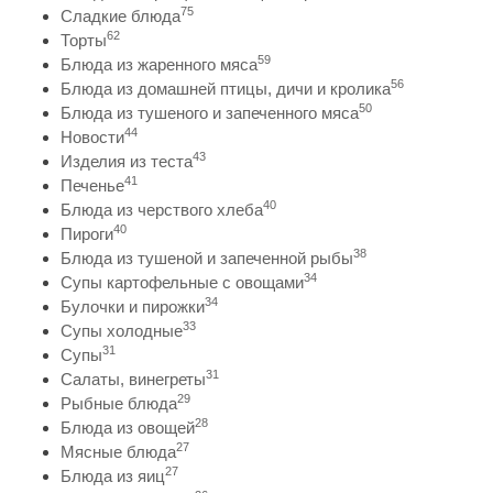
75
Сладкие блюда
62
Торты
59
Блюда из жаренного мяса
56
Блюда из домашней птицы, дичи и кролика
50
Блюда из тушеного и запеченного мяса
44
Новости
43
Изделия из теста
41
Печенье
40
Блюда из черствого хлеба
40
Пироги
38
Блюда из тушеной и запеченной рыбы
34
Супы картофельные с овощами
34
Булочки и пирожки
33
Супы холодные
31
Супы
31
Салаты, винегреты
29
Рыбные блюда
28
Блюда из овощей
27
Мясные блюда
27
Блюда из яиц