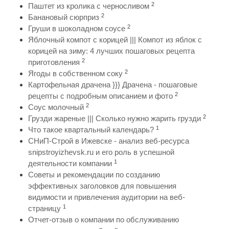
2
Паштет из кролика с черносливом
2
Банановый сюрприз
2
Груши в шоколадном соусе
Яблочный компот с корицей ||| Компот из яблок с
корицей на зиму: 4 лучших пошаговых рецепта
2
приготовления
2
Ягоды в собственном соку
Картофельная драчена }}} Драчена - пошаговые
2
рецепты с подробным описанием и фото
2
Соус молочный
2
Грузди жареные ||| Сколько нужно жарить грузди
1
Что такое квартальный календарь?
СНиП-Строй в Ижевске - анализ веб-ресурса
snipstroyizhevsk.ru и его роль в успешной
1
деятельности компании
Советы и рекомендации по созданию
эффективных заголовков для повышения
видимости и привлечения аудитории на веб-
1
страницу
Отчет-отзыв о компании по обслуживанию