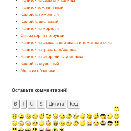
Напиток из свеклы и калины
Напиток земляничный
Коктейль лимонный
Коктейль вишневый
Напиток из моркови
Сок из корня петрушки
Напиток из свекольного кваса и томатного сока
Напиток из граната «Арагве»
Напиток из смородины и молока
Коктейль огуречный
Морс из облепихи
Оставьте комментарий!
B
I
U
S
Цитата
Код