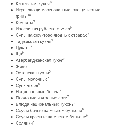
10
Киргизская кухня
Икра, овощи маринованные, овощи тертые,
10
грибы
9
Компоты
9
Изделия из рубленого мяса
9
Супы на фруктово-ягодных отварах
9
Таджикская кухня
9
Цукаты
9
Щи
8
Азербайджанская кухня
8
Желе
8
Эстонская кухня
8
Супы молочные
8
Супы-пюре
7
Национальные блюда
7
Плодовые и ягодные соки
6
Блюда национальных кухонь
6
Соусы белые на мясном бульоне
6
Соусы красные на мясном бульоне
5
Солянки