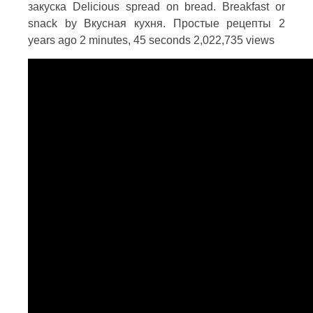
закуска Delicious spread on bread. Breakfast or
snack by Вкусная кухня. Простые рецепты 2
years ago 2 minutes, 45 seconds 2,022,735 views