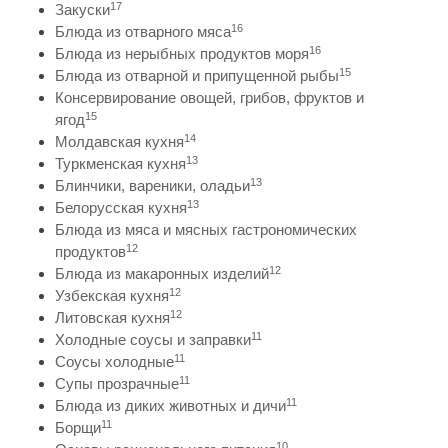
17
Закуски
16
Блюда из отварного мяса
16
Блюда из нерыбных продуктов моря
15
Блюда из отварной и припущенной рыбы
Консервирование овощей, грибов, фруктов и
15
ягод
14
Молдавская кухня
13
Туркменская кухня
13
Блинчики, вареники, оладьи
13
Белорусская кухня
Блюда из мяса и мясных гастрономических
12
продуктов
12
Блюда из макаронных изделий
12
Узбекская кухня
12
Литовская кухня
11
Холодные соусы и заправки
11
Соусы холодные
11
Супы прозрачные
11
Блюда из диких животных и дичи
11
Борщи
10