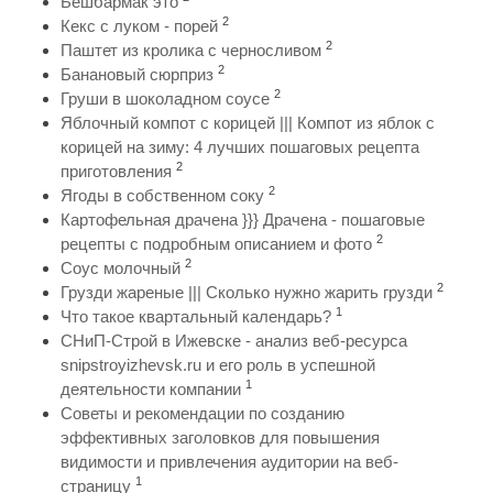
Бешбармак это
2
Кекс с луком - порей
2
Паштет из кролика с черносливом
2
Банановый сюрприз
2
Груши в шоколадном соусе
Яблочный компот с корицей ||| Компот из яблок с
корицей на зиму: 4 лучших пошаговых рецепта
2
приготовления
2
Ягоды в собственном соку
Картофельная драчена }}} Драчена - пошаговые
2
рецепты с подробным описанием и фото
2
Соус молочный
2
Грузди жареные ||| Сколько нужно жарить грузди
1
Что такое квартальный календарь?
СНиП-Строй в Ижевске - анализ веб-ресурса
snipstroyizhevsk.ru и его роль в успешной
1
деятельности компании
Советы и рекомендации по созданию
эффективных заголовков для повышения
видимости и привлечения аудитории на веб-
1
страницу