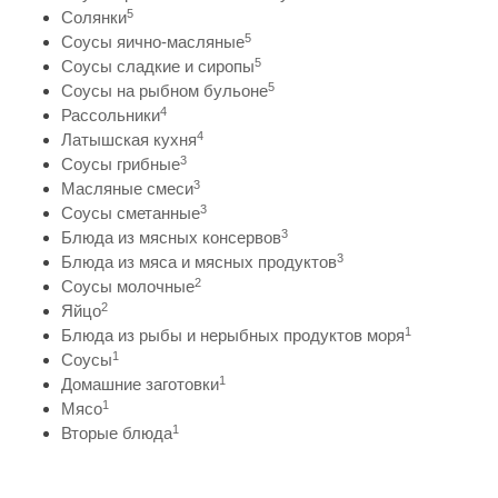
5
Солянки
5
Соусы яично-масляные
5
Соусы сладкие и сиропы
5
Соусы на рыбном бульоне
4
Рассольники
4
Латышская кухня
3
Соусы грибные
3
Масляные смеси
3
Соусы сметанные
3
Блюда из мясных консервов
3
Блюда из мяса и мясных продуктов
2
Соусы молочные
2
Яйцо
1
Блюда из рыбы и нерыбных продуктов моря
1
Соусы
1
Домашние заготовки
1
Мясо
1
Вторые блюда