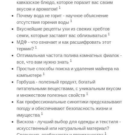
кавказское блюдо, которое поразит вас своим
1
вкусом и ароматом!
Почему вода не горит - научное объяснение
1
отсутствия горения воды
Вкуснейшие рецепты ухи из свежих хребтов
1
семги, которые заставят вас облизываться
МДФ - что означает и как расшифровать этот
1
термин?
Оптимальная частота полива комнатных фиалок -
1
все, что вам нужно знать
Простые способы поиска и удаления майнера на
1
компьютере
Горбуша - полезный продукт, богатый
питательными веществами, с уникальным вкусом
1
и множеством полезных свойств
Как профессиональные синоптики предсказывают
погоду и обеспечивают безопасность жизни и
1
имущества
Вискоза - лучший выбор для одежды и текстиля -
искусственный или натуральный материал?
1
Сравнение, особенности и преимущества