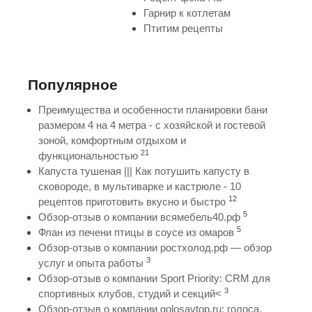
Гарнир к котлетам
Птитим рецепты
Популярное
Преимущества и особенности планировки бани
размером 4 на 4 метра - с хозяйской и гостевой
зоной, комфортным отдыхом и
21
функциональностью
Капуста тушеная ||| Как потушить капусту в
сковороде, в мультиварке и кастрюле - 10
12
рецептов приготовить вкусно и быстро
5
Обзор-отзыв о компании всямебель40.рф
5
Флан из печени птицы в соусе из омаров
Обзор-отзыв о компании ростхолод.рф — обзор
3
услуг и опыта работы
Обзор-отзыв о компании Sport Priority: CRM для
3
спортивных клубов, студий и секций<
Обзор-отзыв о компании golosavtop.ru: голоса,