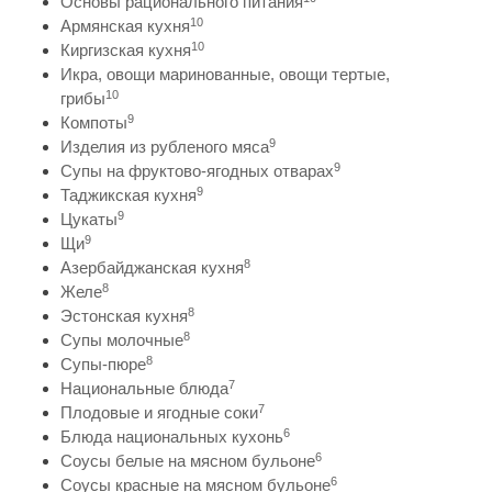
Основы рационального питания
10
Армянская кухня
10
Киргизская кухня
Икра, овощи маринованные, овощи тертые,
10
грибы
9
Компоты
9
Изделия из рубленого мяса
9
Супы на фруктово-ягодных отварах
9
Таджикская кухня
9
Цукаты
9
Щи
8
Азербайджанская кухня
8
Желе
8
Эстонская кухня
8
Супы молочные
8
Супы-пюре
7
Национальные блюда
7
Плодовые и ягодные соки
6
Блюда национальных кухонь
6
Соусы белые на мясном бульоне
6
Соусы красные на мясном бульоне