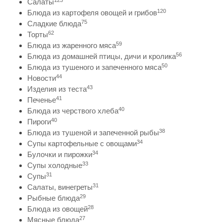
Салаты
120
Блюда из картофеля овощей и грибов
75
Сладкие блюда
62
Торты
59
Блюда из жаренного мяса
56
Блюда из домашней птицы, дичи и кролика
50
Блюда из тушеного и запеченного мяса
44
Новости
43
Изделия из теста
41
Печенье
40
Блюда из черствого хлеба
40
Пироги
38
Блюда из тушеной и запеченной рыбы
34
Супы картофельные с овощами
34
Булочки и пирожки
33
Супы холодные
31
Супы
31
Салаты, винегреты
29
Рыбные блюда
28
Блюда из овощей
27
Мясные блюда