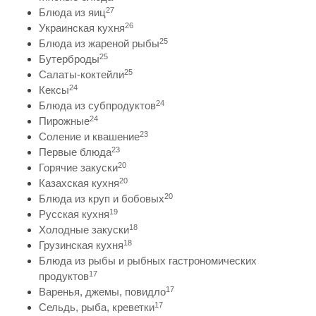
27
Блюда из яиц
26
Украинская кухня
25
Блюда из жареной рыбы
25
Бутерброды
25
Салаты-коктейли
24
Кексы
24
Блюда из субпродуктов
24
Пирожные
23
Соление и квашение
23
Первые блюда
20
Горячие закуски
20
Казахская кухня
20
Блюда из круп и бобовых
19
Русская кухня
18
Холодные закуски
18
Грузинская кухня
Блюда из рыбы и рыбных гастрономических
17
продуктов
17
Варенья, джемы, повидло
17
Сельдь, рыба, креветки