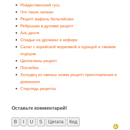
Рождественский гусь
Что такое лагман
Рецепт вафель бельгийских
Ребрышки в духовке рецепт
Аль денте
Оладьи на дрожжах и кефире
Салат с корейской морковкой и курицей и свежим
огурцом
Цеппелины рецепт
Похлебка
Холодец из свиных ножек рецепт приготовления в
домашних
Стерлядь рецепты
Оставьте комментарий!
B
I
U
S
Цитата
Код