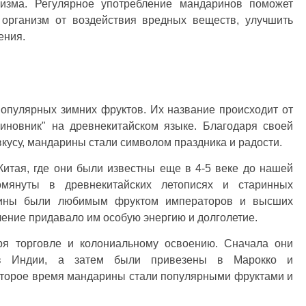
изма. Регулярное употребление мандаринов поможет
 организм от воздействия вредных веществ, улучшить
ения.
опулярных зимних фруктов. Их название происходит от
чиновник" на древнекитайском языке. Благодаря своей
вкусу, мандарины стали символом праздника и радости.
итая, где они были известны еще в 4-5 веке до нашей
януты в древнекитайских летописях и старинных
арины были любимым фруктом императоров и высших
бление придавало им особую энергию и долголетие.
я торговле и колониальному освоению. Сначала они
 в Индии, а затем были привезены в Марокко и
оторое время мандарины стали популярными фруктами и