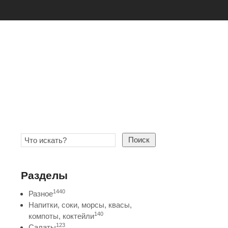
Поиск
Разделы
1440
Разное
Напитки, соки, морсы, квасы,
140
компоты, коктейли
123
Салаты