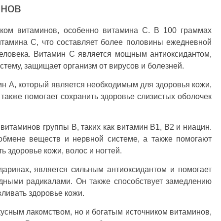
инов
ком витаминов, особенно витамина C. В 100 граммах
итамина C, что составляет более половины ежедневной
еловека. Витамин C является мощным антиоксидантом,
стему, защищает организм от вирусов и болезней.
н A, который является необходимым для здоровья кожи,
также помогает сохранить здоровье слизистых оболочек
итаминов группы В, таких как витамин В1, В2 и ниацин.
обмене веществ и нервной системе, а также помогают
 здоровье кожи, волос и ногтей.
даринах, является сильным антиоксидантом и помогает
одными радикалами. Он также способствует замедлению
вливать здоровье кожи.
усным лакомством, но и богатым источником витаминов,