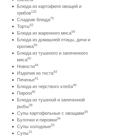
Блюда из картофеля овощей и
120
грибов
75
Сладкие блюда
62
Торты
59
Блюда из жаренного мяса
Блюда из домашней птицы, дичи и
56
кролика
Блюда из тушеного и запеченного
50
мяса
44
Новости
43
Изделия из теста
41
Печенье
40
Блюда из черствого хлеба
40
Пироги
Блюда из тушеной и запеченной
38
рыбы
34
Супы картофельные с овощами
34
Булочки и пирожки
33
Супы холодные
31
Супы