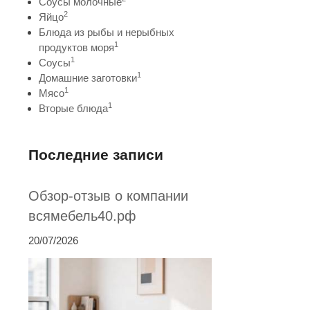
Соусы молочные
2
Яйцо
Блюда из рыбы и нерыбных
1
продуктов моря
1
Соусы
1
Домашние заготовки
1
Мясо
1
Вторые блюда
Последние записи
Обзор-отзыв о компании
всямебель40.рф
20/07/2026