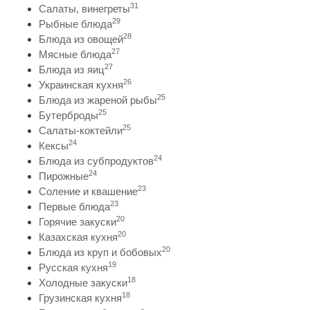
31
Салаты, винегреты
29
Рыбные блюда
28
Блюда из овощей
27
Мясные блюда
27
Блюда из яиц
26
Украинская кухня
25
Блюда из жареной рыбы
25
Бутерброды
25
Салаты-коктейли
24
Кексы
24
Блюда из субпродуктов
24
Пирожные
23
Соление и квашение
23
Первые блюда
20
Горячие закуски
20
Казахская кухня
20
Блюда из круп и бобовых
19
Русская кухня
18
Холодные закуски
18
Грузинская кухня