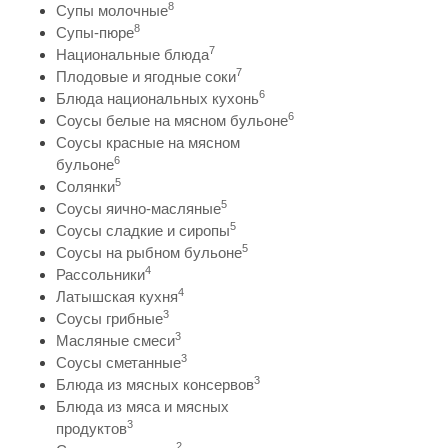
8
Супы молочные
8
Супы-пюре
7
Национальные блюда
7
Плодовые и ягодные соки
6
Блюда национальных кухонь
6
Соусы белые на мясном бульоне
Соусы красные на мясном
6
бульоне
5
Солянки
5
Соусы яично-масляные
5
Соусы сладкие и сиропы
5
Соусы на рыбном бульоне
4
Рассольники
4
Латышская кухня
3
Соусы грибные
3
Масляные смеси
3
Соусы сметанные
3
Блюда из мясных консервов
Блюда из мяса и мясных
3
продуктов
2