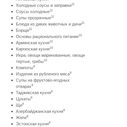
11
Холодные соусы и заправки
11
Соусы холодные
11
Супы прозрачные
11
Блюда из диких животных и дичи
11
Борщи
10
Основы рационального питания
10
Армянская кухня
10
Киргизская кухня
Икра, овощи маринованные, овощи
10
тертые, грибы
9
Компоты
9
Изделия из рубленого мяса
Супы на фруктово-ягодных
9
отварах
9
Таджикская кухня
9
Цукаты
9
Щи
8
Азербайджанская кухня
8
Желе
8
Эстонская кухня