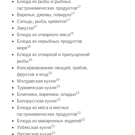
Блюда из рыбы и рыбных
17
гастрономических продуктов
17
Варенья, джемы, повидло
17
Сельдь, рыба, креветки
17
Закуски
16
Блюда из отварного мяса
Блюда из нерыбных продуктов
16
моря
Блюда из отварной и припущенной
15
рыбы
Консервирование овощей, грибов,
15
фруктов и ягод
14
Молдавская кухня
13
Туркменская кухня
13
Блинчики, вареники, оладьи
13
Белорусская кухня
Блюда из мяса и мясных
12
гастрономических продуктов
12
Блюда из макаронных изделий
12
Узбекская кухня
12
Литовская кухня