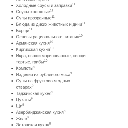
11
Холодные соусы и заправки
11
Соусы холодные
11
Супы прозрачные
11
Блюда из диких животных и дичи
11
Борщи
10
Основы рационального питания
10
Армянская кухня
10
Киргизская кухня
Икра, овощи маринованные, овощи
10
тертые, грибы
9
Компоты
9
Изделия из рубленого мяса
Супы на фруктово-ягодных
9
отварах
9
Таджикская кухня
9
Цукаты
9
Щи
8
Азербайджанская кухня
8
Желе
8
Эстонская кухня