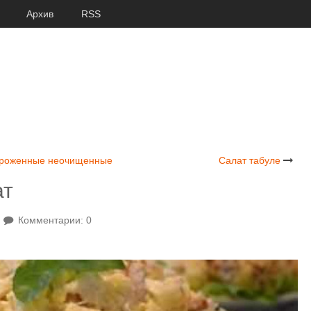
Архив
RSS
мороженные неочищенные
Салат табуле
ат
Комментарии: 0