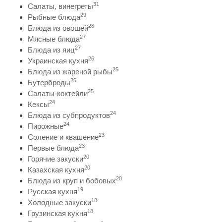
31
Салаты, винегреты
29
Рыбные блюда
28
Блюда из овощей
27
Мясные блюда
27
Блюда из яиц
26
Украинская кухня
25
Блюда из жареной рыбы
25
Бутерброды
25
Салаты-коктейли
24
Кексы
24
Блюда из субпродуктов
24
Пирожные
23
Соление и квашение
23
Первые блюда
20
Горячие закуски
20
Казахская кухня
20
Блюда из круп и бобовых
19
Русская кухня
18
Холодные закуски
18
Грузинская кухня