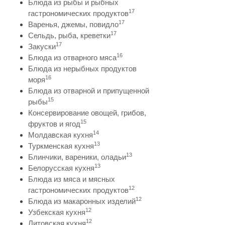
Блюда из рыбы и рыбных
17
гастрономических продуктов
17
Варенья, джемы, повидло
17
Сельдь, рыба, креветки
17
Закуски
16
Блюда из отварного мяса
Блюда из нерыбных продуктов
16
моря
Блюда из отварной и припущенной
15
рыбы
Консервирование овощей, грибов,
15
фруктов и ягод
14
Молдавская кухня
13
Туркменская кухня
13
Блинчики, вареники, оладьи
13
Белорусская кухня
Блюда из мяса и мясных
12
гастрономических продуктов
12
Блюда из макаронных изделий
12
Узбекская кухня
12
Литовская кухня