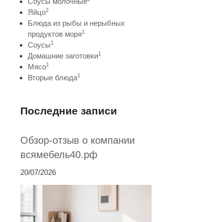
Соусы молочные
2
Яйцо
Блюда из рыбы и нерыбных
1
продуктов моря
1
Соусы
1
Домашние заготовки
1
Мясо
1
Вторые блюда
Последние записи
Обзор-отзыв о компании
всямебель40.рф
20/07/2026