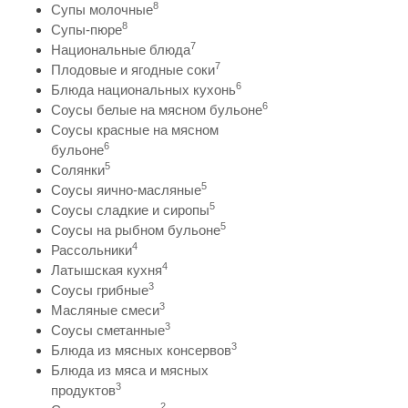
8
Супы молочные
8
Супы-пюре
7
Национальные блюда
7
Плодовые и ягодные соки
6
Блюда национальных кухонь
6
Соусы белые на мясном бульоне
Соусы красные на мясном
6
бульоне
5
Солянки
5
Соусы яично-масляные
5
Соусы сладкие и сиропы
5
Соусы на рыбном бульоне
4
Рассольники
4
Латышская кухня
3
Соусы грибные
3
Масляные смеси
3
Соусы сметанные
3
Блюда из мясных консервов
Блюда из мяса и мясных
3
продуктов
2