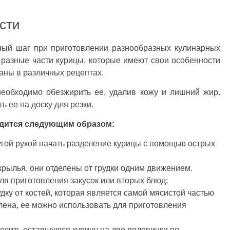
сти
жный шаг при приготовлении разнообразных кулинарных
 разные части курицы, которые имеют свои особенности
ваны в различных рецептах.
необходимо обезжирить ее, удалив кожу и лишний жир.
ь ее на доску для резки.
одится следующим образом:
ругой рукой начать разделение курицы с помощью острых
рылья, они отделены от грудки одним движением.
ля приготовления закусок или вторых блюд;
дку от костей, которая является самой мясистой частью
делена, ее можно использовать для приготовления
зделить оставшуюся курицу на две половинки по