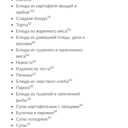
Блюда из картофеля овощей и
120
грибов
75
Сладкие блюда
62
Торты
59
Блюда из жаренного мяса
Блюда из домашней птицы, дичи и
56
кролика
Блюда из тушеного и запеченного
50
мяса
44
Новости
43
Изделия из теста
41
Печенье
40
Блюда из черствого хлеба
40
Пироги
Блюда из тушеной и запеченной
38
рыбы
34
Супы картофельные с овощами
34
Булочки и пирожки
33
Супы холодные
31
Супы