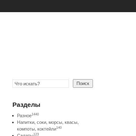
Поиск
Разделы
1440
Разное
Напитки, соки, морсы, квасы,
140
компоты, коктейли
123
Салаты