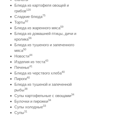
Блюда из картофеля овощей и
120
грибов
75
Сладкие блюда
62
Торты
59
Блюда из жаренного мяса
Блюда из домашней птицы, дичи и
56
кролика
Блюда из тушеного и запеченного
50
мяса
44
Новости
43
Изделия из теста
41
Печенье
40
Блюда из черствого хлеба
40
Пироги
Блюда из тушеной и запеченной
38
рыбы
34
Супы картофельные с овощами
34
Булочки и пирожки
33
Супы холодные
31
Супы