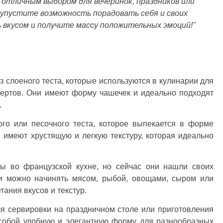
отличным выбором для вечеринок, праздников или
е упустите возможность порадовать себя и своих
 вкусом и получите массу положительных эмоций!"
из слоеного теста, которые используются в кулинарии для
сертов. Они имеют форму чашечек и идеально подходят
.
ого или песочного теста, которое выпекается в форме
 имеют хрустящую и легкую текстуру, которая идеально
ны во французской кухне, но сейчас они нашли своих
ки можно начинять мясом, рыбой, овощами, сыром или
ания вкусов и текстур.
ля сервировки на праздничном столе или приготовления
 собой удобную и элегантную форму для разнообразных