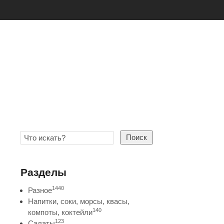
Поиск
Разделы
1440
Разное
Напитки, соки, морсы, квасы,
140
компоты, коктейли
123
Салаты