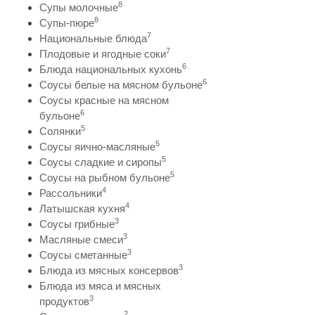
8
Супы молочные
8
Супы-пюре
7
Национальные блюда
7
Плодовые и ягодные соки
6
Блюда национальных кухонь
6
Соусы белые на мясном бульоне
Соусы красные на мясном
6
бульоне
5
Солянки
5
Соусы яично-масляные
5
Соусы сладкие и сиропы
5
Соусы на рыбном бульоне
4
Рассольники
4
Латышская кухня
3
Соусы грибные
3
Масляные смеси
3
Соусы сметанные
3
Блюда из мясных консервов
Блюда из мяса и мясных
3
продуктов
2