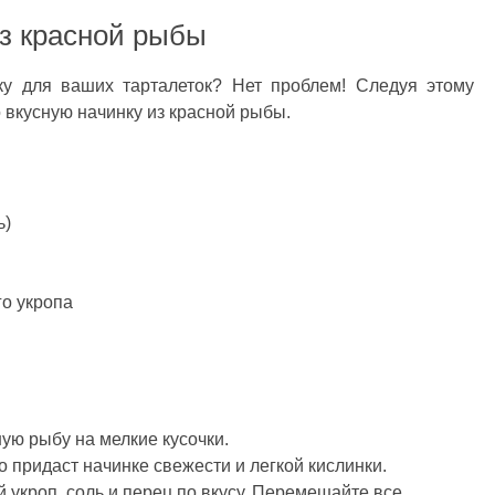
из красной рыбы
ку для ваших тарталеток? Нет проблем! Следуя этому
 вкусную начинку из красной рыбы.
ь)
го укропа
ую рыбу на мелкие кусочки.
 придаст начинке свежести и легкой кислинки.
 укроп, соль и перец по вкусу. Перемешайте все