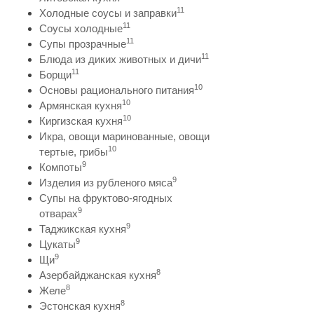
11
Холодные соусы и заправки
11
Соусы холодные
11
Супы прозрачные
11
Блюда из диких животных и дичи
11
Борщи
10
Основы рационального питания
10
Армянская кухня
10
Киргизская кухня
Икра, овощи маринованные, овощи
10
тертые, грибы
9
Компоты
9
Изделия из рубленого мяса
Супы на фруктово-ягодных
9
отварах
9
Таджикская кухня
9
Цукаты
9
Щи
8
Азербайджанская кухня
8
Желе
8
Эстонская кухня