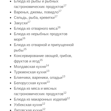
Блюда из рыбы и рыбных
17
гастрономических продуктов
17
Варенья, джемы, повидло
17
Сельдь, рыба, креветки
17
Закуски
16
Блюда из отварного мяса
Блюда из нерыбных продуктов
16
моря
Блюда из отварной и припущенной
15
рыбы
Консервирование овощей, грибов,
15
фруктов и ягод
14
Молдавская кухня
13
Туркменская кухня
13
Блинчики, вареники, оладьи
13
Белорусская кухня
Блюда из мяса и мясных
12
гастрономических продуктов
12
Блюда из макаронных изделий
12
Узбекская кухня
12
Литовская кухня