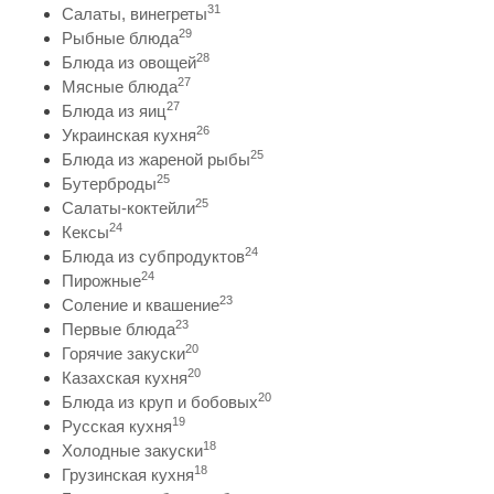
31
Салаты, винегреты
29
Рыбные блюда
28
Блюда из овощей
27
Мясные блюда
27
Блюда из яиц
26
Украинская кухня
25
Блюда из жареной рыбы
25
Бутерброды
25
Салаты-коктейли
24
Кексы
24
Блюда из субпродуктов
24
Пирожные
23
Соление и квашение
23
Первые блюда
20
Горячие закуски
20
Казахская кухня
20
Блюда из круп и бобовых
19
Русская кухня
18
Холодные закуски
18
Грузинская кухня