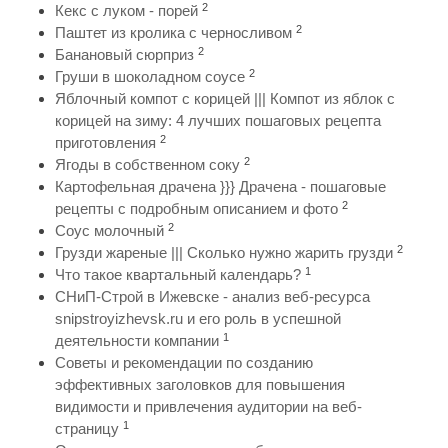
2
Кекс с луком - порей
2
Паштет из кролика с черносливом
2
Банановый сюрприз
2
Груши в шоколадном соусе
Яблочный компот с корицей ||| Компот из яблок с
корицей на зиму: 4 лучших пошаговых рецепта
2
приготовления
2
Ягоды в собственном соку
Картофельная драчена }}} Драчена - пошаговые
2
рецепты с подробным описанием и фото
2
Соус молочный
2
Грузди жареные ||| Сколько нужно жарить грузди
1
Что такое квартальный календарь?
СНиП-Строй в Ижевске - анализ веб-ресурса
snipstroyizhevsk.ru и его роль в успешной
1
деятельности компании
Советы и рекомендации по созданию
эффективных заголовков для повышения
видимости и привлечения аудитории на веб-
1
страницу