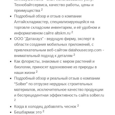
Технобайтсервиса, качество работы, цены и
2
преимущества
Подробный обзор и отзыв о компании
Алтайскладмастер, специализирующейся на
торговле складским инвентарем, и её удобном и
2
информативном сайте altskm.ru
ООО "Датахауз" - ведущую фирму, эксперт в
области создания мобильных приложений, с
привлекательным веб-сайтом datahousecorp.com -
2
внимательный подход к деталям
Как флористы, знакомые с миром растений и
биологии, приносят вдохновение из природы в
2
наши жизни
Подробный обзор и реальный отзыв о компании
“Solber” по отгрузке нерудных строительных
материалов, исключительное качество продукции
и беспрецедентная эффективность сайта solber.ru
2
2
Когда в холодец добавлять чеснок
2
Бешбармак это