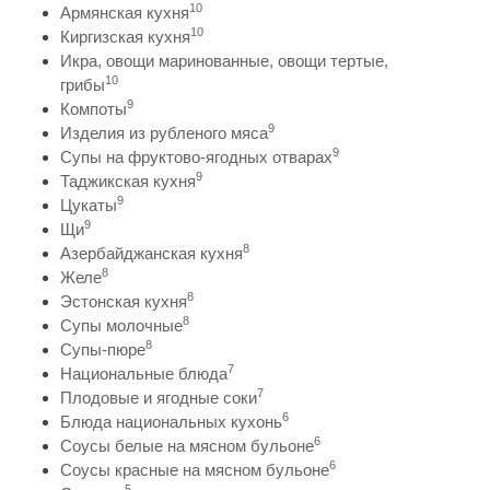
10
Армянская кухня
10
Киргизская кухня
Икра, овощи маринованные, овощи тертые,
10
грибы
9
Компоты
9
Изделия из рубленого мяса
9
Супы на фруктово-ягодных отварах
9
Таджикская кухня
9
Цукаты
9
Щи
8
Азербайджанская кухня
8
Желе
8
Эстонская кухня
8
Супы молочные
8
Супы-пюре
7
Национальные блюда
7
Плодовые и ягодные соки
6
Блюда национальных кухонь
6
Соусы белые на мясном бульоне
6
Соусы красные на мясном бульоне
5