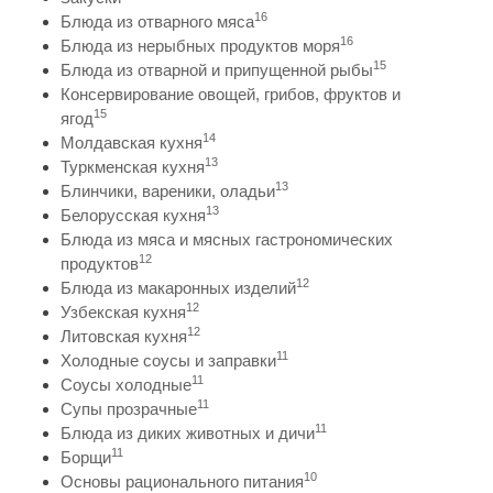
16
Блюда из отварного мяса
16
Блюда из нерыбных продуктов моря
15
Блюда из отварной и припущенной рыбы
Консервирование овощей, грибов, фруктов и
15
ягод
14
Молдавская кухня
13
Туркменская кухня
13
Блинчики, вареники, оладьи
13
Белорусская кухня
Блюда из мяса и мясных гастрономических
12
продуктов
12
Блюда из макаронных изделий
12
Узбекская кухня
12
Литовская кухня
11
Холодные соусы и заправки
11
Соусы холодные
11
Супы прозрачные
11
Блюда из диких животных и дичи
11
Борщи
10
Основы рационального питания