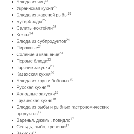
27
Блюда из яиц
26
Украинская кухня
25
Блюда из жареной рыбы
25
Бутерброды
25
Салаты-коктейли
24
Кексы
24
Блюда из субпродуктов
24
Пирожные
23
Соление и квашение
23
Первые блюда
20
Горячие закуски
20
Казахская кухня
20
Блюда из круп и бобовых
19
Русская кухня
18
Холодные закуски
18
Грузинская кухня
Блюда из рыбы и рыбных гастрономических
17
продуктов
17
Варенья, джемы, повидло
17
Сельдь, рыба, креветки
17
Закуски