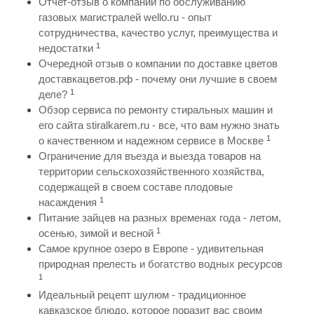
Отчет-отзыв о компании по обслуживанию
газовых магистралей wello.ru - опыт
сотрудничества, качество услуг, преимущества и
1
недостатки
Очередной отзыв о компании по доставке цветов
доставкацветов.рф - почему они лучшие в своем
1
деле?
Обзор сервиса по ремонту стиральных машин и
его сайта stiralkarem.ru - все, что вам нужно знать
1
о качественном и надежном сервисе в Москве
Ограничение для въезда и выезда товаров на
территории сельскохозяйственного хозяйства,
содержащей в своем составе плодовые
1
насаждения
Питание зайцев на разных временах года - летом,
1
осенью, зимой и весной
Самое крупное озеро в Европе - удивительная
природная прелесть и богатство водных ресурсов
1
Идеальный рецепт шулюм - традиционное
кавказское блюдо, которое поразит вас своим