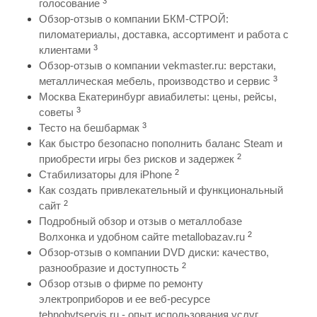
3
голосование
Обзор-отзыв о компании БКМ-СТРОЙ:
пиломатериалы, доставка, ассортимент и работа с
3
клиентами
Обзор-отзыв о компании vekmaster.ru: верстаки,
3
металлическая мебель, производство и сервис
Москва Екатеринбург авиабилеты: цены, рейсы,
3
советы
3
Тесто на бешбармак
Как быстро безопасно пополнить баланс Steam и
2
приобрести игры без рисков и задержек
2
Стабилизаторы для iPhone
Как создать привлекательный и функциональный
2
сайт
Подробный обзор и отзыв о металлобазе
2
Волхонка и удобном сайте metallobazav.ru
Обзор-отзыв о компании DVD диски: качество,
2
разнообразие и доступность
Обзор отзыв о фирме по ремонту
электроприборов и ее веб-ресурсе
tehnobytservis.ru - опыт использования услуг