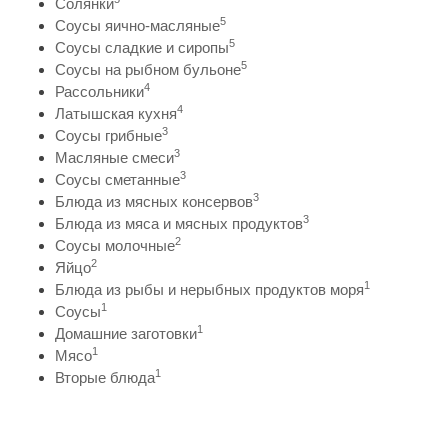
Солянки
5
Соусы яично-масляные
5
Соусы сладкие и сиропы
5
Соусы на рыбном бульоне
4
Рассольники
4
Латышская кухня
3
Соусы грибные
3
Масляные смеси
3
Соусы сметанные
3
Блюда из мясных консервов
3
Блюда из мяса и мясных продуктов
2
Соусы молочные
2
Яйцо
1
Блюда из рыбы и нерыбных продуктов моря
1
Соусы
1
Домашние заготовки
1
Мясо
1
Вторые блюда