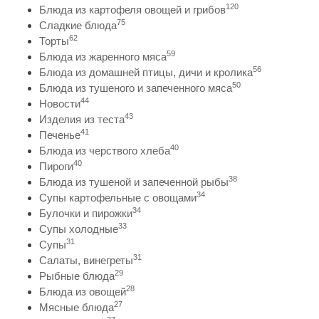
120
Блюда из картофеля овощей и грибов
75
Сладкие блюда
62
Торты
59
Блюда из жаренного мяса
56
Блюда из домашней птицы, дичи и кролика
50
Блюда из тушеного и запеченного мяса
44
Новости
43
Изделия из теста
41
Печенье
40
Блюда из черствого хлеба
40
Пироги
38
Блюда из тушеной и запеченной рыбы
34
Супы картофельные с овощами
34
Булочки и пирожки
33
Супы холодные
31
Супы
31
Салаты, винегреты
29
Рыбные блюда
28
Блюда из овощей
27
Мясные блюда