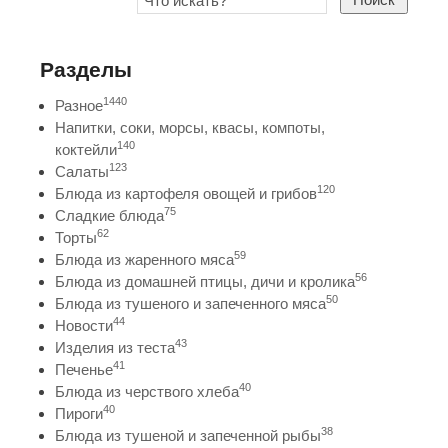
Разделы
1440
Разное
Напитки, соки, морсы, квасы, компоты,
140
коктейли
123
Салаты
120
Блюда из картофеля овощей и грибов
75
Сладкие блюда
62
Торты
59
Блюда из жаренного мяса
56
Блюда из домашней птицы, дичи и кролика
50
Блюда из тушеного и запеченного мяса
44
Новости
43
Изделия из теста
41
Печенье
40
Блюда из черствого хлеба
40
Пироги
38
Блюда из тушеной и запеченной рыбы