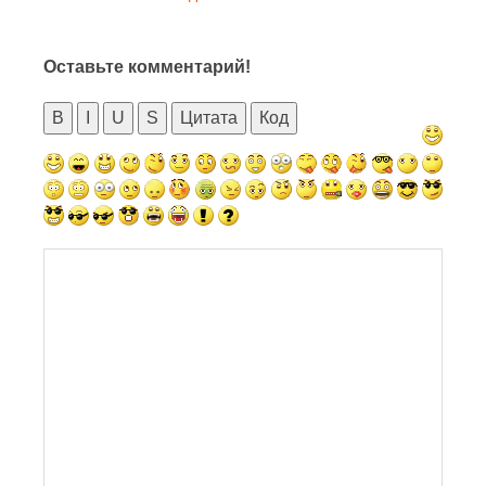
Оставьте комментарий!
B
I
U
S
Цитата
Код