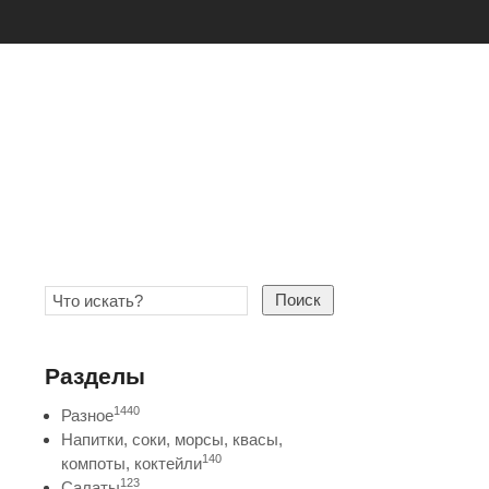
Поиск
Разделы
1440
Разное
Напитки, соки, морсы, квасы,
140
компоты, коктейли
123
Салаты