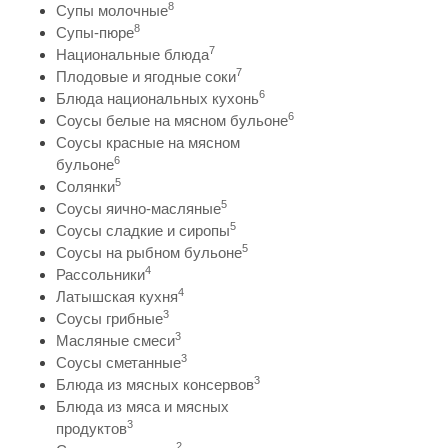
8
Супы молочные
8
Супы-пюре
7
Национальные блюда
7
Плодовые и ягодные соки
6
Блюда национальных кухонь
6
Соусы белые на мясном бульоне
Соусы красные на мясном
6
бульоне
5
Солянки
5
Соусы яично-масляные
5
Соусы сладкие и сиропы
5
Соусы на рыбном бульоне
4
Рассольники
4
Латышская кухня
3
Соусы грибные
3
Масляные смеси
3
Соусы сметанные
3
Блюда из мясных консервов
Блюда из мяса и мясных
3
продуктов
2