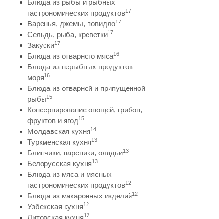
Блюда из рыбы и рыбных
17
гастрономических продуктов
17
Варенья, джемы, повидло
17
Сельдь, рыба, креветки
17
Закуски
16
Блюда из отварного мяса
Блюда из нерыбных продуктов
16
моря
Блюда из отварной и припущенной
15
рыбы
Консервирование овощей, грибов,
15
фруктов и ягод
14
Молдавская кухня
13
Туркменская кухня
13
Блинчики, вареники, оладьи
13
Белорусская кухня
Блюда из мяса и мясных
12
гастрономических продуктов
12
Блюда из макаронных изделий
12
Узбекская кухня
12
Литовская кухня