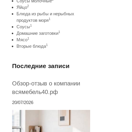
Соусы молочные
2
Яйцо
Блюда из рыбы и нерыбных
1
продуктов моря
1
Соусы
1
Домашние заготовки
1
Мясо
1
Вторые блюда
Последние записи
Обзор-отзыв о компании
всямебель40.рф
20/07/2026