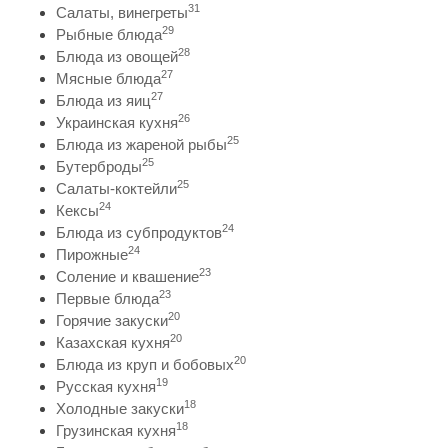
31
Салаты, винегреты
29
Рыбные блюда
28
Блюда из овощей
27
Мясные блюда
27
Блюда из яиц
26
Украинская кухня
25
Блюда из жареной рыбы
25
Бутерброды
25
Салаты-коктейли
24
Кексы
24
Блюда из субпродуктов
24
Пирожные
23
Соление и квашение
23
Первые блюда
20
Горячие закуски
20
Казахская кухня
20
Блюда из круп и бобовых
19
Русская кухня
18
Холодные закуски
18
Грузинская кухня