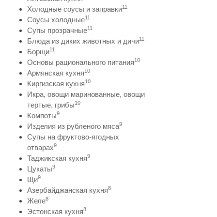
11
Холодные соусы и заправки
11
Соусы холодные
11
Супы прозрачные
11
Блюда из диких животных и дичи
11
Борщи
10
Основы рационального питания
10
Армянская кухня
10
Киргизская кухня
Икра, овощи маринованные, овощи
10
тертые, грибы
9
Компоты
9
Изделия из рубленого мяса
Супы на фруктово-ягодных
9
отварах
9
Таджикская кухня
9
Цукаты
9
Щи
8
Азербайджанская кухня
8
Желе
8
Эстонская кухня