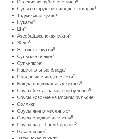
9
Изделия из рубленого мяса
9
Супы на фруктово-ягодных отварах
9
Таджикская кухня
9
Цукаты
9
Щи
8
Азербайджанская кухня
8
Желе
8
Эстонская кухня
8
Супы молочные
8
Супы-пюре
7
Национальные блюда
7
Плодовые и ягодные соки
6
Блюда национальных кухонь
6
Соусы белые на мясном бульоне
6
Соусы красные на мясном бульоне
5
Солянки
5
Соусы яично-масляные
5
Соусы сладкие и сиропы
5
Соусы на рыбном бульоне
4
Рассольники
4
Латышская кухня