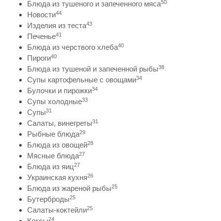
50
Блюда из тушеного и запеченного мяса
44
Новости
43
Изделия из теста
41
Печенье
40
Блюда из черствого хлеба
40
Пироги
38
Блюда из тушеной и запеченной рыбы
34
Супы картофельные с овощами
34
Булочки и пирожки
33
Супы холодные
31
Супы
31
Салаты, винегреты
29
Рыбные блюда
28
Блюда из овощей
27
Мясные блюда
27
Блюда из яиц
26
Украинская кухня
25
Блюда из жареной рыбы
25
Бутерброды
25
Салаты-коктейли
24
Кексы