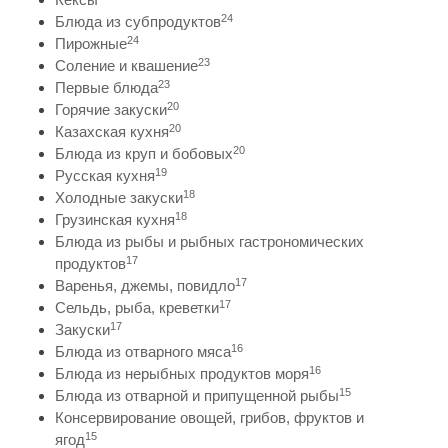
24
Блюда из субпродуктов
24
Пирожные
23
Соление и квашение
23
Первые блюда
20
Горячие закуски
20
Казахская кухня
20
Блюда из круп и бобовых
19
Русская кухня
18
Холодные закуски
18
Грузинская кухня
Блюда из рыбы и рыбных гастрономических
17
продуктов
17
Варенья, джемы, повидло
17
Сельдь, рыба, креветки
17
Закуски
16
Блюда из отварного мяса
16
Блюда из нерыбных продуктов моря
15
Блюда из отварной и припущенной рыбы
Консервирование овощей, грибов, фруктов и
15
ягод