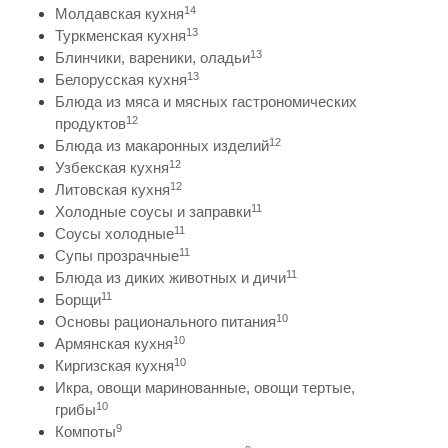
14
Молдавская кухня
13
Туркменская кухня
13
Блинчики, вареники, оладьи
13
Белорусская кухня
Блюда из мяса и мясных гастрономических
12
продуктов
12
Блюда из макаронных изделий
12
Узбекская кухня
12
Литовская кухня
11
Холодные соусы и заправки
11
Соусы холодные
11
Супы прозрачные
11
Блюда из диких животных и дичи
11
Борщи
10
Основы рационального питания
10
Армянская кухня
10
Киргизская кухня
Икра, овощи маринованные, овощи тертые,
10
грибы
9
Компоты