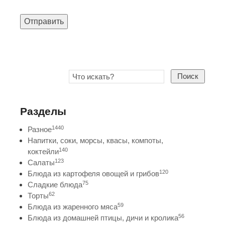
Отправить
Поиск
Разделы
1440
Разное
Напитки, соки, морсы, квасы, компоты,
140
коктейли
123
Салаты
120
Блюда из картофеля овощей и грибов
75
Сладкие блюда
62
Торты
59
Блюда из жаренного мяса
56
Блюда из домашней птицы, дичи и кролика