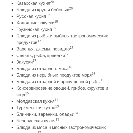
20
Казахская кухня
20
Блюда из круп и бобовых
19
Русская кухня
18
Холодные закуски
18
Грузинская кухня
Блюда из рыбы и рыбных гастрономических
17
продуктов
17
Варенья, джемы, повидло
17
Сельдь, рыба, креветки
17
Закуски
16
Блюда из отварного мяса
16
Блюда из нерыбных продуктов моря
15
Блюда из отварной и припущенной рыбы
Консервирование овощей, грибов, фруктов и
15
ягод
14
Молдавская кухня
13
Туркменская кухня
13
Блинчики, вареники, оладьи
13
Белорусская кухня
Блюда из мяса и мясных гастрономических
12