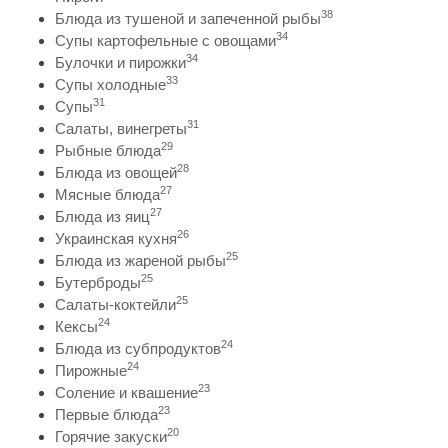
38
Блюда из тушеной и запеченной рыбы
34
Супы картофельные с овощами
34
Булочки и пирожки
33
Супы холодные
31
Супы
31
Салаты, винегреты
29
Рыбные блюда
28
Блюда из овощей
27
Мясные блюда
27
Блюда из яиц
26
Украинская кухня
25
Блюда из жареной рыбы
25
Бутерброды
25
Салаты-коктейли
24
Кексы
24
Блюда из субпродуктов
24
Пирожные
23
Соление и квашение
23
Первые блюда
20
Горячие закуски