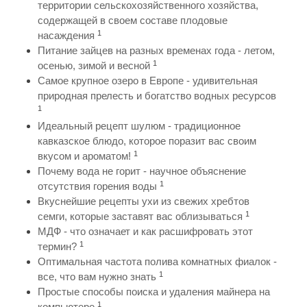
территории сельскохозяйственного хозяйства,
содержащей в своем составе плодовые
1
насаждения
Питание зайцев на разных временах года - летом,
1
осенью, зимой и весной
Самое крупное озеро в Европе - удивительная
природная прелесть и богатство водных ресурсов
1
Идеальный рецепт шулюм - традиционное
кавказское блюдо, которое поразит вас своим
1
вкусом и ароматом!
Почему вода не горит - научное объяснение
1
отсутствия горения воды
Вкуснейшие рецепты ухи из свежих хребтов
1
семги, которые заставят вас облизываться
МДФ - что означает и как расшифровать этот
1
термин?
Оптимальная частота полива комнатных фиалок -
1
все, что вам нужно знать
Простые способы поиска и удаления майнера на
1
компьютере