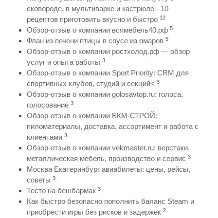
сковороде, в мультиварке и кастрюле - 10
12
рецептов приготовить вкусно и быстро
5
Обзор-отзыв о компании всямебель40.рф
5
Флан из печени птицы в соусе из омаров
Обзор-отзыв о компании ростхолод.рф — обзор
3
услуг и опыта работы
Обзор-отзыв о компании Sport Priority: CRM для
3
спортивных клубов, студий и секций<
Обзор-отзыв о компании golosavtop.ru: голоса,
3
голосование
Обзор-отзыв о компании БКМ-СТРОЙ:
пиломатериалы, доставка, ассортимент и работа с
3
клиентами
Обзор-отзыв о компании vekmaster.ru: верстаки,
3
металлическая мебель, производство и сервис
Москва Екатеринбург авиабилеты: цены, рейсы,
3
советы
3
Тесто на бешбармак
Как быстро безопасно пополнить баланс Steam и
2
приобрести игры без рисков и задержек