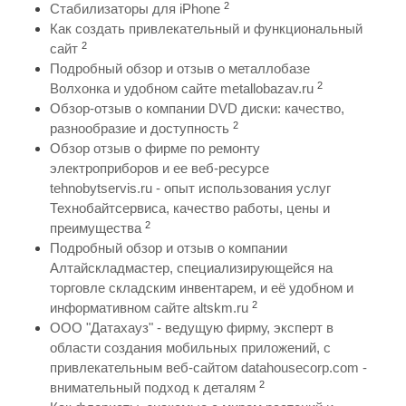
2
Стабилизаторы для iPhone
Как создать привлекательный и функциональный
2
сайт
Подробный обзор и отзыв о металлобазе
2
Волхонка и удобном сайте metallobazav.ru
Обзор-отзыв о компании DVD диски: качество,
2
разнообразие и доступность
Обзор отзыв о фирме по ремонту
электроприборов и ее веб-ресурсе
tehnobytservis.ru - опыт использования услуг
Технобайтсервиса, качество работы, цены и
2
преимущества
Подробный обзор и отзыв о компании
Алтайскладмастер, специализирующейся на
торговле складским инвентарем, и её удобном и
2
информативном сайте altskm.ru
ООО "Датахауз" - ведущую фирму, эксперт в
области создания мобильных приложений, с
привлекательным веб-сайтом datahousecorp.com -
2
внимательный подход к деталям