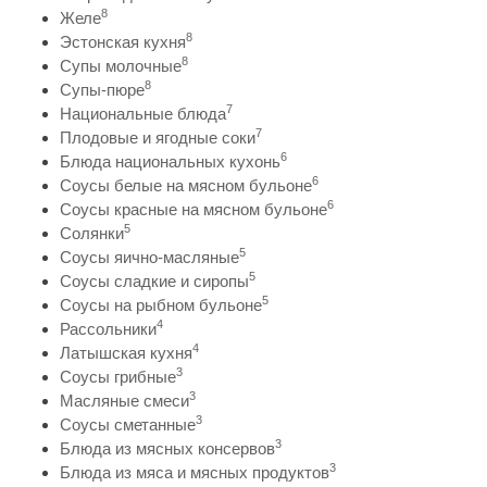
8
Желе
8
Эстонская кухня
8
Супы молочные
8
Супы-пюре
7
Национальные блюда
7
Плодовые и ягодные соки
6
Блюда национальных кухонь
6
Соусы белые на мясном бульоне
6
Соусы красные на мясном бульоне
5
Солянки
5
Соусы яично-масляные
5
Соусы сладкие и сиропы
5
Соусы на рыбном бульоне
4
Рассольники
4
Латышская кухня
3
Соусы грибные
3
Масляные смеси
3
Соусы сметанные
3
Блюда из мясных консервов
3
Блюда из мяса и мясных продуктов