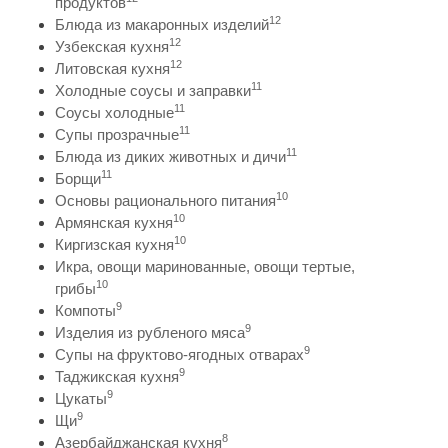
продуктов
12
Блюда из макаронных изделий
12
Узбекская кухня
12
Литовская кухня
11
Холодные соусы и заправки
11
Соусы холодные
11
Супы прозрачные
11
Блюда из диких животных и дичи
11
Борщи
10
Основы рационального питания
10
Армянская кухня
10
Киргизская кухня
Икра, овощи маринованные, овощи тертые,
10
грибы
9
Компоты
9
Изделия из рубленого мяса
9
Супы на фруктово-ягодных отварах
9
Таджикская кухня
9
Цукаты
9
Щи
8
Азербайджанская кухня