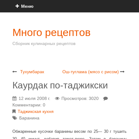
Меню
Много рецептов
Сборник кулинарных рецептов
Тухумбарак
Ош-туглама (мясо с рисом)
Каурдак по-таджикски
12 июля 2008 г.
Просмотров: 3020
Комментарии: 0
Таджикская кухня
Баранина
Обжаренные кусочки баранины весом по 25— 30 г тушить
30—40 минут, добавив томат-пюре. Затем в баранину