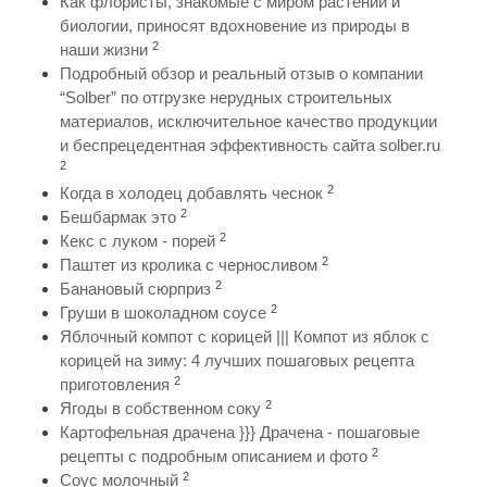
Как флористы, знакомые с миром растений и
биологии, приносят вдохновение из природы в
2
наши жизни
Подробный обзор и реальный отзыв о компании
“Solber” по отгрузке нерудных строительных
материалов, исключительное качество продукции
и беспрецедентная эффективность сайта solber.ru
2
2
Когда в холодец добавлять чеснок
2
Бешбармак это
2
Кекс с луком - порей
2
Паштет из кролика с черносливом
2
Банановый сюрприз
2
Груши в шоколадном соусе
Яблочный компот с корицей ||| Компот из яблок с
корицей на зиму: 4 лучших пошаговых рецепта
2
приготовления
2
Ягоды в собственном соку
Картофельная драчена }}} Драчена - пошаговые
2
рецепты с подробным описанием и фото
2
Соус молочный