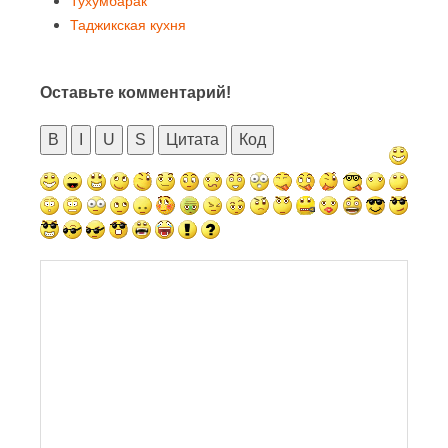
Тухумбарак
Таджикская кухня
Оставьте комментарий!
B
I
U
S
Цитата
Код