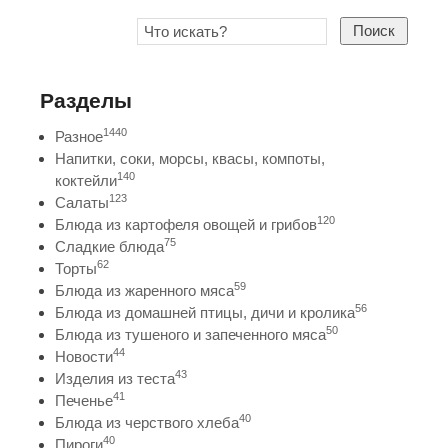
Поиск
Разделы
1440
Разное
Напитки, соки, морсы, квасы, компоты,
140
коктейли
123
Салаты
120
Блюда из картофеля овощей и грибов
75
Сладкие блюда
62
Торты
59
Блюда из жаренного мяса
56
Блюда из домашней птицы, дичи и кролика
50
Блюда из тушеного и запеченного мяса
44
Новости
43
Изделия из теста
41
Печенье
40
Блюда из черствого хлеба
40
Пироги