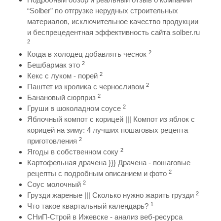
“Solber” по отгрузке нерудных строительных
материалов, исключительное качество продукции
и беспрецедентная эффективность сайта solber.ru
2
2
Когда в холодец добавлять чеснок
2
Бешбармак это
2
Кекс с луком - порей
2
Паштет из кролика с черносливом
2
Банановый сюрприз
2
Груши в шоколадном соусе
Яблочный компот с корицей ||| Компот из яблок с
корицей на зиму: 4 лучших пошаговых рецепта
2
приготовления
2
Ягоды в собственном соку
Картофельная драчена }}} Драчена - пошаговые
2
рецепты с подробным описанием и фото
2
Соус молочный
2
Грузди жареные ||| Сколько нужно жарить грузди
1
Что такое квартальный календарь?
СНиП-Строй в Ижевске - анализ веб-ресурса