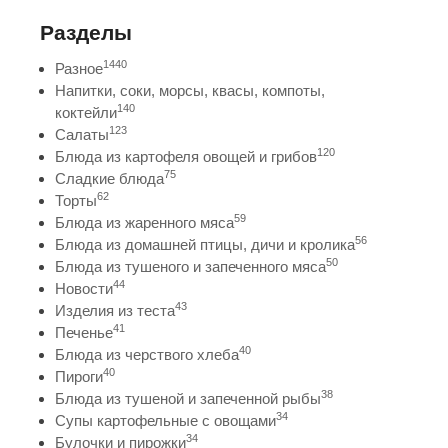
Разделы
1440
Разное
Напитки, соки, морсы, квасы, компоты,
140
коктейли
123
Салаты
120
Блюда из картофеля овощей и грибов
75
Сладкие блюда
62
Торты
59
Блюда из жаренного мяса
56
Блюда из домашней птицы, дичи и кролика
50
Блюда из тушеного и запеченного мяса
44
Новости
43
Изделия из теста
41
Печенье
40
Блюда из черствого хлеба
40
Пироги
38
Блюда из тушеной и запеченной рыбы
34
Супы картофельные с овощами
34
Булочки и пирожки