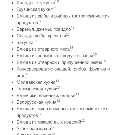
18
Холодные закуски
18
Грузинская кухня
Блюда из рыбы и рыбных гастрономических
17
продуктов
17
Варенья, джемы, повидло
17
Сельдь, рыба, креветки
17
Закуски
16
Блюда из отварного мяса
16
Блюда из нерыбных продуктов моря
15
Блюда из отварной и припущенной рыбы
Консервирование овощей, грибов, фруктов и
15
ягод
14
Молдавская кухня
13
Туркменская кухня
13
Блинчики, вареники, оладьи
13
Белорусская кухня
Блюда из мяса и мясных гастрономических
12
продуктов
12
Блюда из макаронных изделий
12
Узбекская кухня
12