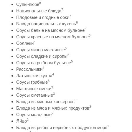
8
Супы-пюре
7
Национальные блюда
7
Плодовые и ягодные соки
6
Блюда национальных кухонь
6
Соусы белые на мясном бульоне
6
Соусы красные на мясном бульоне
5
Солянки
5
Соусы яично-масляные
5
Соусы сладкие и сиропы
5
Соусы на рыбном бульоне
4
Рассольники
4
Латышская кухня
3
Соусы грибные
3
Масляные смеси
3
Соусы сметанные
3
Блюда из мясных консервов
3
Блюда из мяса и мясных продуктов
2
Соусы молочные
2
Яйцо
1
Блюда из рыбы и нерыбных продуктов моря