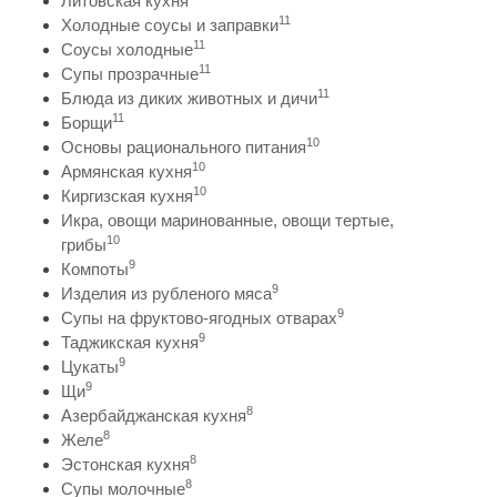
Литовская кухня
11
Холодные соусы и заправки
11
Соусы холодные
11
Супы прозрачные
11
Блюда из диких животных и дичи
11
Борщи
10
Основы рационального питания
10
Армянская кухня
10
Киргизская кухня
Икра, овощи маринованные, овощи тертые,
10
грибы
9
Компоты
9
Изделия из рубленого мяса
9
Супы на фруктово-ягодных отварах
9
Таджикская кухня
9
Цукаты
9
Щи
8
Азербайджанская кухня
8
Желе
8
Эстонская кухня
8
Супы молочные