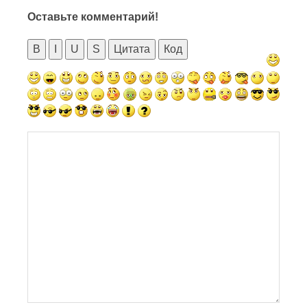
Оставьте комментарий!
B
I
U
S
Цитата
Код