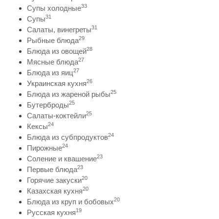
33
Супы холодные
31
Супы
31
Салаты, винегреты
29
Рыбные блюда
28
Блюда из овощей
27
Мясные блюда
27
Блюда из яиц
26
Украинская кухня
25
Блюда из жареной рыбы
25
Бутерброды
25
Салаты-коктейли
24
Кексы
24
Блюда из субпродуктов
24
Пирожные
23
Соление и квашение
23
Первые блюда
20
Горячие закуски
20
Казахская кухня
20
Блюда из круп и бобовых
19
Русская кухня