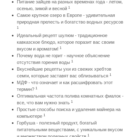
Питание зайцев на разных временах года - летом,
1
осенью, зимой и весной
Самое крупное озеро в Европе - удивительная
природная прелесть и богатство водных ресурсов
1
Идеальный рецепт шулюм - традиционное
кавказское блюдо, которое поразит вас своим
1
вкусом и ароматом!
Почему вода не горит - научное объяснение
1
отсутствия горения воды
Вкуснейшие рецепты ухи из свежих хребтов
1
семги, которые заставят вас облизываться
МДФ - что означает и как расшифровать этот
1
термин?
Оптимальная частота полива комнатных фиалок -
1
все, что вам нужно знать
Простые способы поиска и удаления майнера на
1
компьютере
Горбуша - полезный продукт, богатый
питательными веществами, с уникальным вкусом
1
и множеством полезных свойств