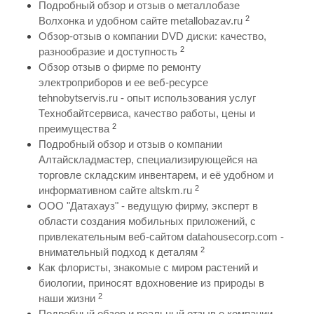
Подробный обзор и отзыв о металлобазе
2
Волхонка и удобном сайте metallobazav.ru
Обзор-отзыв о компании DVD диски: качество,
2
разнообразие и доступность
Обзор отзыв о фирме по ремонту
электроприборов и ее веб-ресурсе
tehnobytservis.ru - опыт использования услуг
Технобайтсервиса, качество работы, цены и
2
преимущества
Подробный обзор и отзыв о компании
Алтайскладмастер, специализирующейся на
торговле складским инвентарем, и её удобном и
2
информативном сайте altskm.ru
ООО "Датахауз" - ведущую фирму, эксперт в
области создания мобильных приложений, с
привлекательным веб-сайтом datahousecorp.com -
2
внимательный подход к деталям
Как флористы, знакомые с миром растений и
биологии, приносят вдохновение из природы в
2
наши жизни
Подробный обзор и реальный отзыв о компании