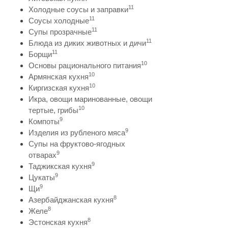
11
Холодные соусы и заправки
11
Соусы холодные
11
Супы прозрачные
11
Блюда из диких животных и дичи
11
Борщи
10
Основы рационального питания
10
Армянская кухня
10
Киргизская кухня
Икра, овощи маринованные, овощи
10
тертые, грибы
9
Компоты
9
Изделия из рубленого мяса
Супы на фруктово-ягодных
9
отварах
9
Таджикская кухня
9
Цукаты
9
Щи
8
Азербайджанская кухня
8
Желе
8
Эстонская кухня