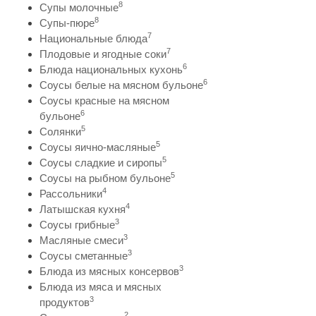
8
Супы молочные
8
Супы-пюре
7
Национальные блюда
7
Плодовые и ягодные соки
6
Блюда национальных кухонь
6
Соусы белые на мясном бульоне
Соусы красные на мясном
6
бульоне
5
Солянки
5
Соусы яично-масляные
5
Соусы сладкие и сиропы
5
Соусы на рыбном бульоне
4
Рассольники
4
Латышская кухня
3
Соусы грибные
3
Масляные смеси
3
Соусы сметанные
3
Блюда из мясных консервов
Блюда из мяса и мясных
3
продуктов
2