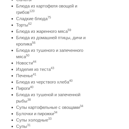
Блюда из картофеля овощей и
120
грибов
75
Сладкие блюда
62
Торты
59
Блюда из жаренного мяса
Блюда из домашней птицы, дичи и
56
кролика
Блюда из тушеного и запеченного
50
мяса
44
Новости
43
Изделия из теста
41
Печенье
40
Блюда из черствого хлеба
40
Пироги
Блюда из тушеной и запеченной
38
рыбы
34
Супы картофельные с овощами
34
Булочки и пирожки
33
Супы холодные
31
Супы