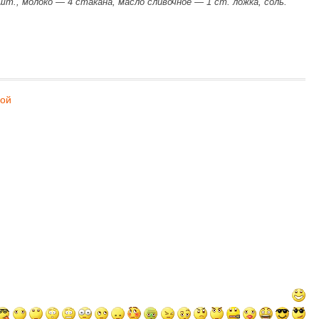
т., молоко — 4 стакана, масло сливочное — 1 ст. ложка, соль.
пой