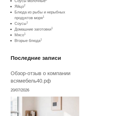
Соусы молочные
2
Яйцо
Блюда из рыбы и нерыбных
1
продуктов моря
1
Соусы
1
Домашние заготовки
1
Мясо
1
Вторые блюда
Последние записи
Обзор-отзыв о компании
всямебель40.рф
20/07/2026