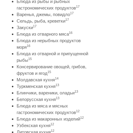
Блюда из рыбы и рыбных
17
гастрономических продуктов
17
Варенья, джемы, повидло
17
Сельдь, рыба, креветки
17
Закуски
16
Блюда из отварного мяса
Блюда из нерыбных продуктов
16
моря
Блюда из отварной и припущенной
15
рыбы
Консервирование овощей, грибов,
15
фруктов и ягод
14
Молдавская кухня
13
Туркменская кухня
13
Блинчики, вареники, оладьи
13
Белорусская кухня
Блюда из мяса и мясных
12
гастрономических продуктов
12
Блюда из макаронных изделий
12
Узбекская кухня
12
Литовская кухня