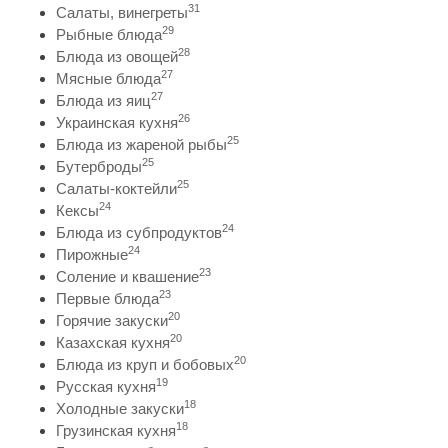
31
Салаты, винегреты
29
Рыбные блюда
28
Блюда из овощей
27
Мясные блюда
27
Блюда из яиц
26
Украинская кухня
25
Блюда из жареной рыбы
25
Бутерброды
25
Салаты-коктейли
24
Кексы
24
Блюда из субпродуктов
24
Пирожные
23
Соление и квашение
23
Первые блюда
20
Горячие закуски
20
Казахская кухня
20
Блюда из круп и бобовых
19
Русская кухня
18
Холодные закуски
18
Грузинская кухня