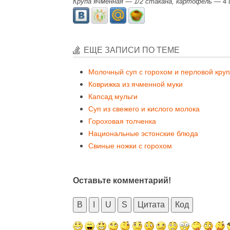
Крупа ячменная — 1/2 стакана, картофель — 4 ш
ЕЩЕ ЗАПИСИ ПО ТЕМЕ
Молочный суп с горохом и перловой кру
Коврижка из ячменной муки
Капсад мульги
Суп из свежего и кислого молока
Гороховая толченка
Национальные эстонские блюда
Свиные ножки с горохом
Оставьте комментарий!
B
I
U
S
Цитата
Код