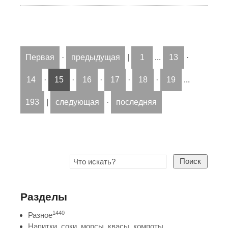
Первая
·
предыдущая
|
1
...
13
·
14
·
15
·
16
·
17
·
18
·
19
...
193
|
следующая
·
последняя
Поиск
Разделы
1440
Разное
Напитки, соки, морсы, квасы, компоты,