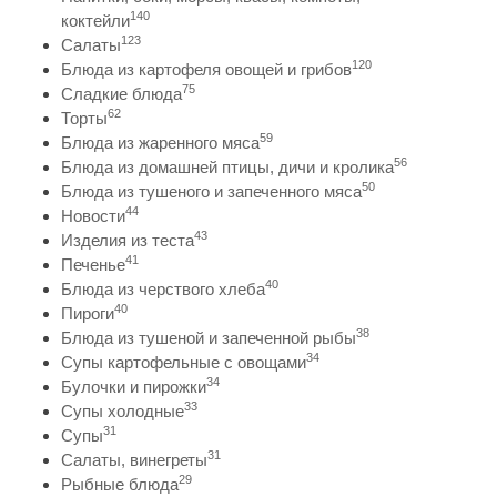
140
коктейли
123
Салаты
120
Блюда из картофеля овощей и грибов
75
Сладкие блюда
62
Торты
59
Блюда из жаренного мяса
56
Блюда из домашней птицы, дичи и кролика
50
Блюда из тушеного и запеченного мяса
44
Новости
43
Изделия из теста
41
Печенье
40
Блюда из черствого хлеба
40
Пироги
38
Блюда из тушеной и запеченной рыбы
34
Супы картофельные с овощами
34
Булочки и пирожки
33
Супы холодные
31
Супы
31
Салаты, винегреты
29
Рыбные блюда