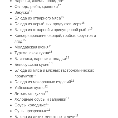
Варенья, джемы, повидло
17
Сельдь, рыба, креветки
17
Закуски
16
Блюда из отварного мяса
16
Блюда из нерыбных продуктов моря
15
Блюда из отварной и припущенной рыбы
Консервирование овощей, грибов, фруктов и
15
ягод
14
Молдавская кухня
13
Туркменская кухня
13
Блинчики, вареники, оладьи
13
Белорусская кухня
Блюда из мяса и мясных гастрономических
12
продуктов
12
Блюда из макаронных изделий
12
Узбекская кухня
12
Литовская кухня
11
Холодные соусы и заправки
11
Соусы холодные
11
Супы прозрачные
11
Блюда из диких животных и дичи