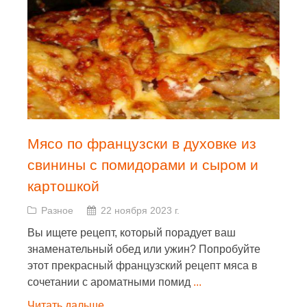
Мясо по французски в духовке из
свинины с помидорами и сыром и
картошкой
Разное
22 ноября 2023 г.
Вы ищете рецепт, который порадует ваш
знаменательный обед или ужин? Попробуйте
этот прекрасный французский рецепт мяса в
сочетании с ароматными помид
...
Читать дальше