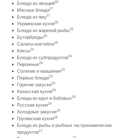
28
Блюда из овощей
27
Мясные блюда
27
Блюда из яиц
26
Украинская кухня
25
Блюда из жареной рыбы
25
Бутерброды
25
Салаты-коктейли
24
Кексы
24
Блюда из субпродуктов
24
Пирожные
23
Соление и квашение
23
Первые блюда
20
Горячие закуски
20
Казахская кухня
20
Блюда из круп и бобовых
19
Русская кухня
18
Холодные закуски
18
Грузинская кухня
Блюда из рыбы и рыбных гастрономических
17
продуктов
17