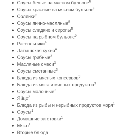
6
Соусы белые на мясном бульоне
6
Соусы красные на мясном бульоне
5
Солянки
5
Соусы яично-масляные
5
Соусы сладкие и сиропы
5
Соусы на рыбном бульоне
4
Рассольники
4
Латышская кухня
3
Соусы грибные
3
Масляные смеси
3
Соусы сметанные
3
Блюда из мясных консервов
3
Блюда из мяса и мясных продуктов
2
Соусы молочные
2
Яйцо
1
Блюда из рыбы и нерыбных продуктов моря
1
Соусы
1
Домашние заготовки
1
Мясо
1
Вторые блюда