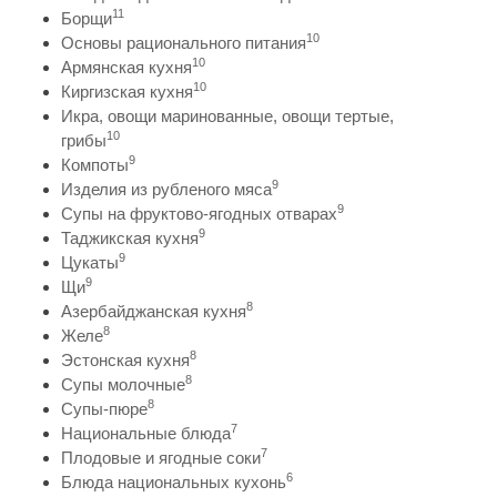
11
Борщи
10
Основы рационального питания
10
Армянская кухня
10
Киргизская кухня
Икра, овощи маринованные, овощи тертые,
10
грибы
9
Компоты
9
Изделия из рубленого мяса
9
Супы на фруктово-ягодных отварах
9
Таджикская кухня
9
Цукаты
9
Щи
8
Азербайджанская кухня
8
Желе
8
Эстонская кухня
8
Супы молочные
8
Супы-пюре
7
Национальные блюда
7
Плодовые и ягодные соки
6
Блюда национальных кухонь