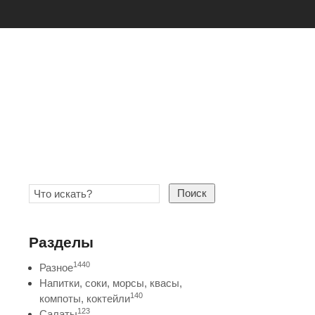
Поиск
Разделы
1440
Разное
Напитки, соки, морсы, квасы,
140
компоты, коктейли
123
Салаты