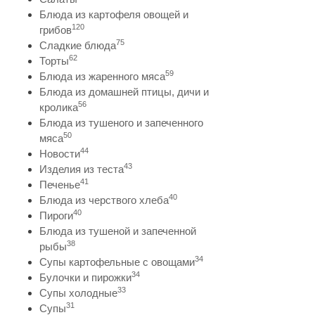
Блюда из картофеля овощей и
120
грибов
75
Сладкие блюда
62
Торты
59
Блюда из жаренного мяса
Блюда из домашней птицы, дичи и
56
кролика
Блюда из тушеного и запеченного
50
мяса
44
Новости
43
Изделия из теста
41
Печенье
40
Блюда из черствого хлеба
40
Пироги
Блюда из тушеной и запеченной
38
рыбы
34
Супы картофельные с овощами
34
Булочки и пирожки
33
Супы холодные
31
Супы