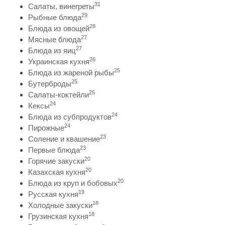
31
Салаты, винегреты
29
Рыбные блюда
28
Блюда из овощей
27
Мясные блюда
27
Блюда из яиц
26
Украинская кухня
25
Блюда из жареной рыбы
25
Бутерброды
25
Салаты-коктейли
24
Кексы
24
Блюда из субпродуктов
24
Пирожные
23
Соление и квашение
23
Первые блюда
20
Горячие закуски
20
Казахская кухня
20
Блюда из круп и бобовых
19
Русская кухня
18
Холодные закуски
18
Грузинская кухня