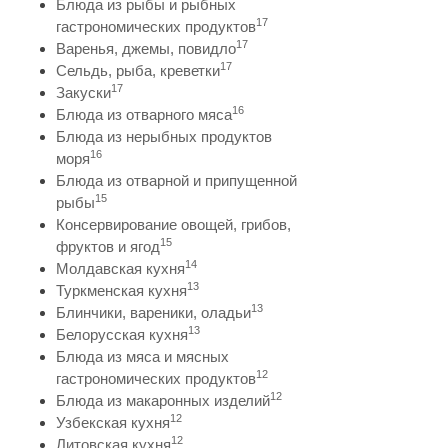
Блюда из рыбы и рыбных
17
гастрономических продуктов
17
Варенья, джемы, повидло
17
Сельдь, рыба, креветки
17
Закуски
16
Блюда из отварного мяса
Блюда из нерыбных продуктов
16
моря
Блюда из отварной и припущенной
15
рыбы
Консервирование овощей, грибов,
15
фруктов и ягод
14
Молдавская кухня
13
Туркменская кухня
13
Блинчики, вареники, оладьи
13
Белорусская кухня
Блюда из мяса и мясных
12
гастрономических продуктов
12
Блюда из макаронных изделий
12
Узбекская кухня
12
Литовская кухня