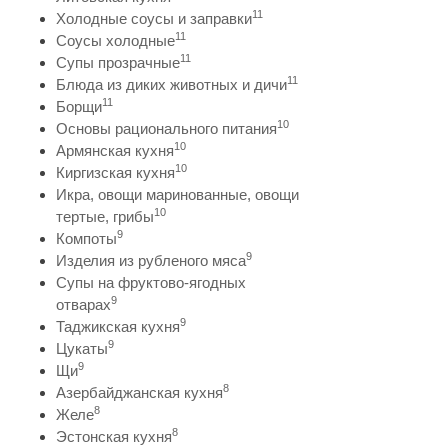
11
Холодные соусы и заправки
11
Соусы холодные
11
Супы прозрачные
11
Блюда из диких животных и дичи
11
Борщи
10
Основы рационального питания
10
Армянская кухня
10
Киргизская кухня
Икра, овощи маринованные, овощи
10
тертые, грибы
9
Компоты
9
Изделия из рубленого мяса
Супы на фруктово-ягодных
9
отварах
9
Таджикская кухня
9
Цукаты
9
Щи
8
Азербайджанская кухня
8
Желе
8
Эстонская кухня