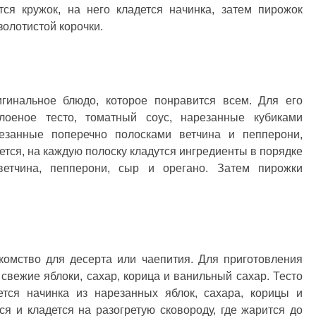
тся кружок, на него кладется начинка, затем пирожок
золотистой корочки.
игинальное блюдо, которое понравится всем. Для его
лоеное тесто, томатный соус, нарезанные кубиками
езанные поперечно полосками ветчина и пепперони,
ется, на каждую полоску кладутся ингредиенты в порядке
ветчина, пепперони, сыр и орегано. Затем пирожки
комство для десерта или чаепития. Для приготовления
свежие яблоки, сахар, корица и ванильный сахар. Тесто
дется начинка из нарезанных яблок, сахара, корицы и
я и кладется на разогретую сковороду, где жарится до