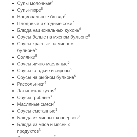
8
Супы молочные
8
Супы-пюре
7
Национальные блюда
7
Плодовые и ягодные соки
6
Блюда национальных кухонь
6
Соусы белые на мясном бульоне
Соусы красные на мясном
6
бульоне
5
Солянки
5
Соусы яично-масляные
5
Соусы сладкие и сиропы
5
Соусы на рыбном бульоне
4
Рассольники
4
Латышская кухня
3
Соусы грибные
3
Масляные смеси
3
Соусы сметанные
3
Блюда из мясных консервов
Блюда из мяса и мясных
3
продуктов
2