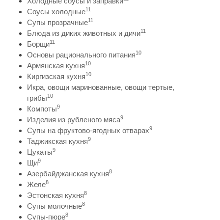
Холодные соусы и заправки
11
Соусы холодные
11
Супы прозрачные
11
Блюда из диких животных и дичи
11
Борщи
10
Основы рационального питания
10
Армянская кухня
10
Киргизская кухня
Икра, овощи маринованные, овощи тертые,
10
грибы
9
Компоты
9
Изделия из рубленого мяса
9
Супы на фруктово-ягодных отварах
9
Таджикская кухня
9
Цукаты
9
Щи
8
Азербайджанская кухня
8
Желе
8
Эстонская кухня
8
Супы молочные
8
Супы-пюре