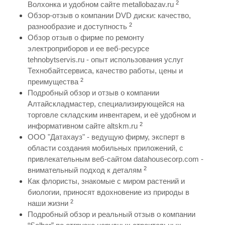
2
Волхонка и удобном сайте metallobazav.ru
Обзор-отзыв о компании DVD диски: качество,
2
разнообразие и доступность
Обзор отзыв о фирме по ремонту
электроприборов и ее веб-ресурсе
tehnobytservis.ru - опыт использования услуг
Технобайтсервиса, качество работы, цены и
2
преимущества
Подробный обзор и отзыв о компании
Алтайскладмастер, специализирующейся на
торговле складским инвентарем, и её удобном и
2
информативном сайте altskm.ru
ООО "Датахауз" - ведущую фирму, эксперт в
области создания мобильных приложений, с
привлекательным веб-сайтом datahousecorp.com -
2
внимательный подход к деталям
Как флористы, знакомые с миром растений и
биологии, приносят вдохновение из природы в
2
наши жизни
Подробный обзор и реальный отзыв о компании