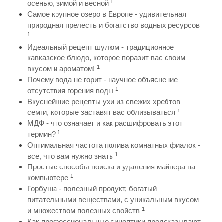
1
осенью, зимой и весной
Самое крупное озеро в Европе - удивительная
природная прелесть и богатство водных ресурсов
1
Идеальный рецепт шулюм - традиционное
кавказское блюдо, которое поразит вас своим
1
вкусом и ароматом!
Почему вода не горит - научное объяснение
1
отсутствия горения воды
Вкуснейшие рецепты ухи из свежих хребтов
1
семги, которые заставят вас облизываться
МДФ - что означает и как расшифровать этот
1
термин?
Оптимальная частота полива комнатных фиалок -
1
все, что вам нужно знать
Простые способы поиска и удаления майнера на
1
компьютере
Горбуша - полезный продукт, богатый
питательными веществами, с уникальным вкусом
1
и множеством полезных свойств
Как профессиональные синоптики предсказывают