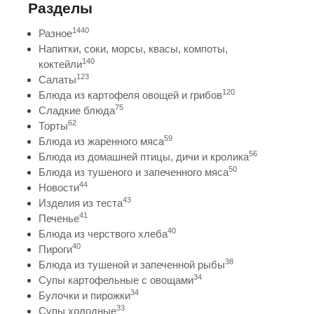
Разделы
1440
Разное
Напитки, соки, морсы, квасы, компоты,
140
коктейли
123
Салаты
120
Блюда из картофеля овощей и грибов
75
Сладкие блюда
62
Торты
59
Блюда из жаренного мяса
56
Блюда из домашней птицы, дичи и кролика
50
Блюда из тушеного и запеченного мяса
44
Новости
43
Изделия из теста
41
Печенье
40
Блюда из черствого хлеба
40
Пироги
38
Блюда из тушеной и запеченной рыбы
34
Супы картофельные с овощами
34
Булочки и пирожки
33
Супы холодные