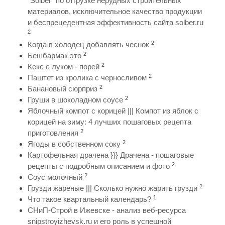
“Solber” по отгрузке нерудных строительных
материалов, исключительное качество продукции
и беспрецедентная эффективность сайта solber.ru
2
2
Когда в холодец добавлять чеснок
2
Бешбармак это
2
Кекс с луком - порей
2
Паштет из кролика с черносливом
2
Банановый сюрприз
2
Груши в шоколадном соусе
Яблочный компот с корицей ||| Компот из яблок с
корицей на зиму: 4 лучших пошаговых рецепта
2
приготовления
2
Ягоды в собственном соку
Картофельная драчена }}} Драчена - пошаговые
2
рецепты с подробным описанием и фото
2
Соус молочный
2
Грузди жареные ||| Сколько нужно жарить грузди
1
Что такое квартальный календарь?
СНиП-Строй в Ижевске - анализ веб-ресурса
snipstroyizhevsk.ru и его роль в успешной