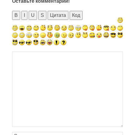
Оставьте комментарий!
B
I
U
S
Цитата
Код