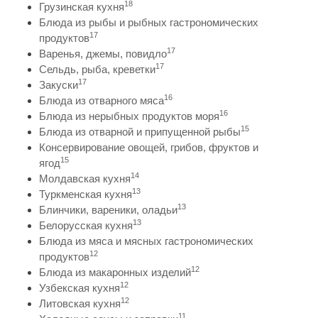
18
Грузинская кухня
Блюда из рыбы и рыбных гастрономических
17
продуктов
17
Варенья, джемы, повидло
17
Сельдь, рыба, креветки
17
Закуски
16
Блюда из отварного мяса
16
Блюда из нерыбных продуктов моря
15
Блюда из отварной и припущенной рыбы
Консервирование овощей, грибов, фруктов и
15
ягод
14
Молдавская кухня
13
Туркменская кухня
13
Блинчики, вареники, оладьи
13
Белорусская кухня
Блюда из мяса и мясных гастрономических
12
продуктов
12
Блюда из макаронных изделий
12
Узбекская кухня
12
Литовская кухня
11