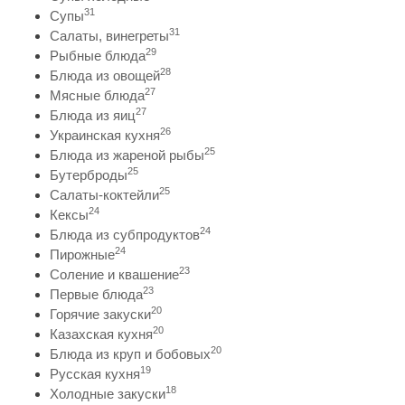
31
Супы
31
Салаты, винегреты
29
Рыбные блюда
28
Блюда из овощей
27
Мясные блюда
27
Блюда из яиц
26
Украинская кухня
25
Блюда из жареной рыбы
25
Бутерброды
25
Салаты-коктейли
24
Кексы
24
Блюда из субпродуктов
24
Пирожные
23
Соление и квашение
23
Первые блюда
20
Горячие закуски
20
Казахская кухня
20
Блюда из круп и бобовых
19
Русская кухня
18
Холодные закуски