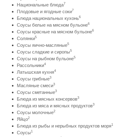
7
Национальные блюда
7
Плодовые и ягодные соки
6
Блюда национальных кухонь
6
Соусы белые на мясном бульоне
6
Соусы красные на мясном бульоне
5
Солянки
5
Соусы яично-масляные
5
Соусы сладкие и сиропы
5
Соусы на рыбном бульоне
4
Рассольники
4
Латышская кухня
3
Соусы грибные
3
Масляные смеси
3
Соусы сметанные
3
Блюда из мясных консервов
3
Блюда из мяса и мясных продуктов
2
Соусы молочные
2
Яйцо
1
Блюда из рыбы и нерыбных продуктов моря
1
Соусы