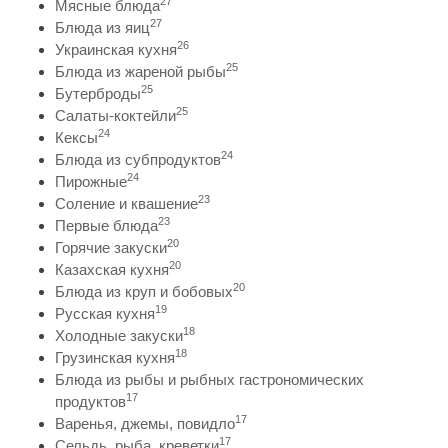
27
Мясные блюда
27
Блюда из яиц
26
Украинская кухня
25
Блюда из жареной рыбы
25
Бутерброды
25
Салаты-коктейли
24
Кексы
24
Блюда из субпродуктов
24
Пирожные
23
Соление и квашение
23
Первые блюда
20
Горячие закуски
20
Казахская кухня
20
Блюда из круп и бобовых
19
Русская кухня
18
Холодные закуски
18
Грузинская кухня
Блюда из рыбы и рыбных гастрономических
17
продуктов
17
Варенья, джемы, повидло
17
Сельдь, рыба, креветки