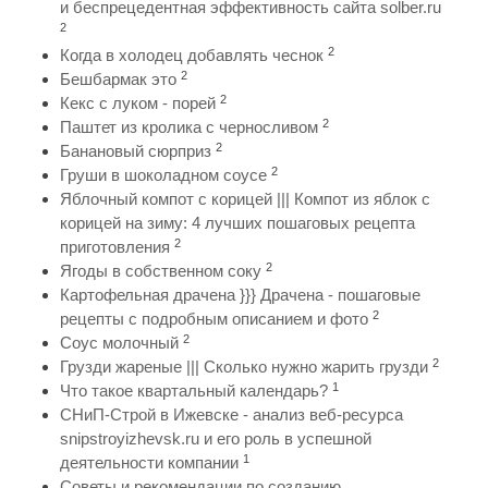
и беспрецедентная эффективность сайта solber.ru
2
2
Когда в холодец добавлять чеснок
2
Бешбармак это
2
Кекс с луком - порей
2
Паштет из кролика с черносливом
2
Банановый сюрприз
2
Груши в шоколадном соусе
Яблочный компот с корицей ||| Компот из яблок с
корицей на зиму: 4 лучших пошаговых рецепта
2
приготовления
2
Ягоды в собственном соку
Картофельная драчена }}} Драчена - пошаговые
2
рецепты с подробным описанием и фото
2
Соус молочный
2
Грузди жареные ||| Сколько нужно жарить грузди
1
Что такое квартальный календарь?
СНиП-Строй в Ижевске - анализ веб-ресурса
snipstroyizhevsk.ru и его роль в успешной
1
деятельности компании
Советы и рекомендации по созданию