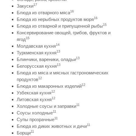
17
Закуски
16
Блюда из отварного мяса
16
Блюда из нерыбных продуктов моря
15
Блюда из отварной и припущенной рыбы
Консервирование овощей, грибов, фруктов и
15
ягод
14
Молдавская кухня
13
Туркменская кухня
13
Блинчики, вареники, оладьи
13
Белорусская кухня
Блюда из мяса и мясных гастрономических
12
продуктов
12
Блюда из макаронных изделий
12
Узбекская кухня
12
Литовская кухня
11
Холодные соусы и заправки
11
Соусы холодные
11
Супы прозрачные
11
Блюда из диких животных и дичи
11
Борщи