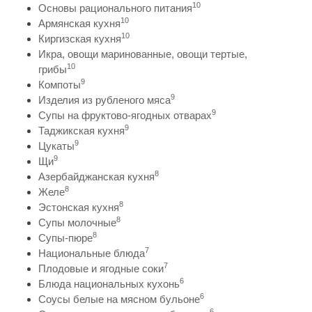
10
Основы рационального питания
10
Армянская кухня
10
Киргизская кухня
Икра, овощи маринованные, овощи тертые,
10
грибы
9
Компоты
9
Изделия из рубленого мяса
9
Супы на фруктово-ягодных отварах
9
Таджикская кухня
9
Цукаты
9
Щи
8
Азербайджанская кухня
8
Желе
8
Эстонская кухня
8
Супы молочные
8
Супы-пюре
7
Национальные блюда
7
Плодовые и ягодные соки
6
Блюда национальных кухонь
6
Соусы белые на мясном бульоне
6