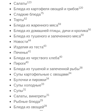
123
Салаты
120
Блюда из картофеля овощей и грибов
75
Сладкие блюда
62
Торты
59
Блюда из жаренного мяса
56
Блюда из домашней птицы, дичи и кролика
50
Блюда из тушеного и запеченного мяса
44
Новости
43
Изделия из теста
41
Печенье
40
Блюда из черствого хлеба
40
Пироги
38
Блюда из тушеной и запеченной рыбы
34
Супы картофельные с овощами
34
Булочки и пирожки
33
Супы холодные
31
Супы
31
Салаты, винегреты
29
Рыбные блюда
28
Блюда из овощей