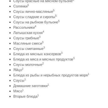
Соусы красные на мясном бульоне
5
Солянки
5
Соусы яично-масляные
5
Соусы сладкие и сиропы
5
Соусы на рыбном бульоне
4
Рассольники
4
Латышская кухня
3
Соусы грибные
3
Масляные смеси
3
Соусы сметанные
3
Блюда из мясных консервов
3
Блюда из мяса и мясных продуктов
2
Соусы молочные
2
Яйцо
1
Блюда из рыбы и нерыбных продуктов моря
1
Соусы
1
Домашние заготовки
1
Мясо
1
Вторые блюда