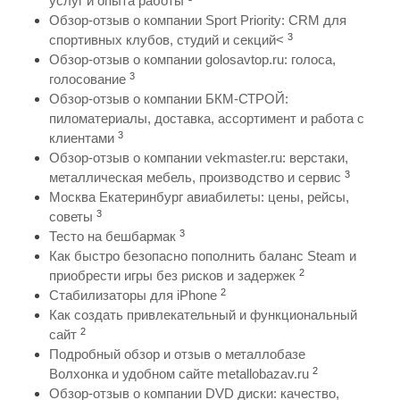
услуг и опыта работы
Обзор-отзыв о компании Sport Priority: CRM для
3
спортивных клубов, студий и секций<
Обзор-отзыв о компании golosavtop.ru: голоса,
3
голосование
Обзор-отзыв о компании БКМ-СТРОЙ:
пиломатериалы, доставка, ассортимент и работа с
3
клиентами
Обзор-отзыв о компании vekmaster.ru: верстаки,
3
металлическая мебель, производство и сервис
Москва Екатеринбург авиабилеты: цены, рейсы,
3
советы
3
Тесто на бешбармак
Как быстро безопасно пополнить баланс Steam и
2
приобрести игры без рисков и задержек
2
Стабилизаторы для iPhone
Как создать привлекательный и функциональный
2
сайт
Подробный обзор и отзыв о металлобазе
2
Волхонка и удобном сайте metallobazav.ru
Обзор-отзыв о компании DVD диски: качество,