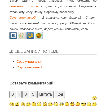
Затем удалить перец, лавровый лист, смешать со
сметанным соусом
и довести до кипения. Подавать к
отварному мясу, языку, жареному поросенку.
Соус сметанный
— 2 стакана, хрен (корень)— 2 шт.,
масло сливочное—I ст. ложка., уксус 9%-ный — 2 ст.
ложки, лавровые лист, перец черный горошком, соль.
ЕЩЕ ЗАПИСИ ПО ТЕМЕ
Соус украинский
Соус сметанный
Оставьте комментарий!
B
I
U
S
Цитата
Код