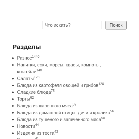
Поиск
Разделы
1440
Разное
Напитки, соки, морсы, квасы, компоты,
140
коктейли
123
Салаты
120
Блюда из картофеля овощей и грибов
75
Сладкие блюда
62
Торты
59
Блюда из жаренного мяса
56
Блюда из домашней птицы, дичи и кролика
50
Блюда из тушеного и запеченного мяса
44
Новости
43
Изделия из теста
41