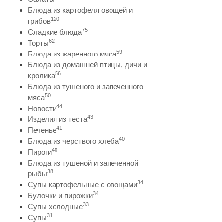
Блюда из картофеля овощей и
120
грибов
75
Сладкие блюда
62
Торты
59
Блюда из жаренного мяса
Блюда из домашней птицы, дичи и
56
кролика
Блюда из тушеного и запеченного
50
мяса
44
Новости
43
Изделия из теста
41
Печенье
40
Блюда из черствого хлеба
40
Пироги
Блюда из тушеной и запеченной
38
рыбы
34
Супы картофельные с овощами
34
Булочки и пирожки
33
Супы холодные
31
Супы