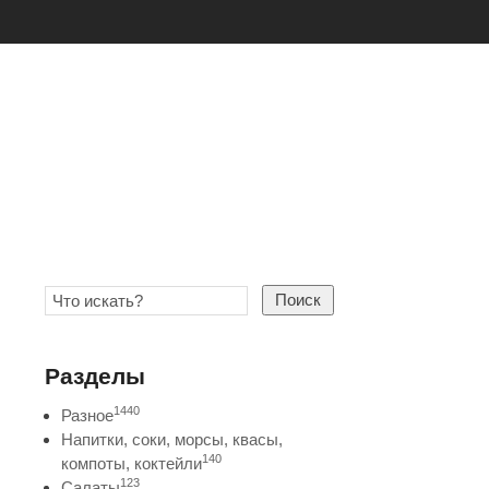
Поиск
Разделы
1440
Разное
Напитки, соки, морсы, квасы,
140
компоты, коктейли
123
Салаты