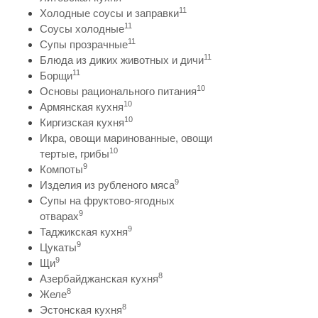
11
Холодные соусы и заправки
11
Соусы холодные
11
Супы прозрачные
11
Блюда из диких животных и дичи
11
Борщи
10
Основы рационального питания
10
Армянская кухня
10
Киргизская кухня
Икра, овощи маринованные, овощи
10
тертые, грибы
9
Компоты
9
Изделия из рубленого мяса
Супы на фруктово-ягодных
9
отварах
9
Таджикская кухня
9
Цукаты
9
Щи
8
Азербайджанская кухня
8
Желе
8
Эстонская кухня