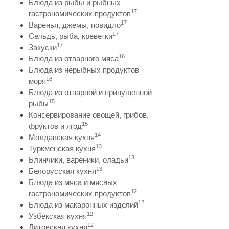
Блюда из рыбы и рыбных
17
гастрономических продуктов
17
Варенья, джемы, повидло
17
Сельдь, рыба, креветки
17
Закуски
16
Блюда из отварного мяса
Блюда из нерыбных продуктов
16
моря
Блюда из отварной и припущенной
15
рыбы
Консервирование овощей, грибов,
15
фруктов и ягод
14
Молдавская кухня
13
Туркменская кухня
13
Блинчики, вареники, оладьи
13
Белорусская кухня
Блюда из мяса и мясных
12
гастрономических продуктов
12
Блюда из макаронных изделий
12
Узбекская кухня
12
Литовская кухня