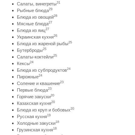
31
Салаты, винегреты
29
Рыбные блюда
28
Блюда из овощей
27
Мясные блюда
27
Блюда из яиц
26
Украинская кухня
25
Блюда из жареной рыбы
25
Бутерброды
25
Салаты-коктейли
24
Кексы
24
Блюда из субпродуктов
24
Пирожные
23
Соление и квашение
23
Первые блюда
20
Горячие закуски
20
Казахская кухня
20
Блюда из круп и бобовых
19
Русская кухня
18
Холодные закуски
18
Грузинская кухня