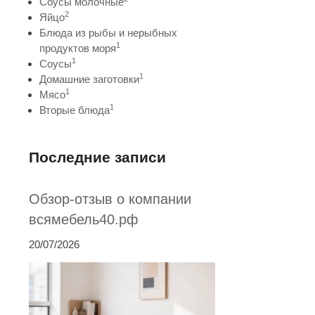
Соусы молочные
2
Яйцо
Блюда из рыбы и нерыбных
1
продуктов моря
1
Соусы
1
Домашние заготовки
1
Мясо
1
Вторые блюда
Последние записи
Обзор-отзыв о компании
всямебель40.рф
20/07/2026