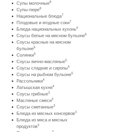
8
Супы молочные
8
Супы-пюре
7
Национальные блюда
7
Плодовые и ягодные соки
6
Блюда национальных кухонь
6
Соусы белые на мясном бульоне
Соусы красные на мясном
6
бульоне
5
Солянки
5
Соусы яично-масляные
5
Соусы сладкие и сиропы
5
Соусы на рыбном бульоне
4
Рассольники
4
Латышская кухня
3
Соусы грибные
3
Масляные смеси
3
Соусы сметанные
3
Блюда из мясных консервов
Блюда из мяса и мясных
3
продуктов
2