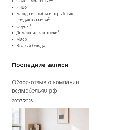
Соусы молочные
2
Яйцо
Блюда из рыбы и нерыбных
1
продуктов моря
1
Соусы
1
Домашние заготовки
1
Мясо
1
Вторые блюда
Последние записи
Обзор-отзыв о компании
всямебель40.рф
20/07/2026