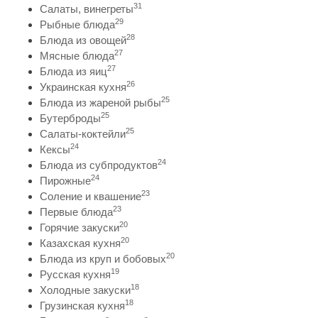
31
Салаты, винегреты
29
Рыбные блюда
28
Блюда из овощей
27
Мясные блюда
27
Блюда из яиц
26
Украинская кухня
25
Блюда из жареной рыбы
25
Бутерброды
25
Салаты-коктейли
24
Кексы
24
Блюда из субпродуктов
24
Пирожные
23
Соление и квашение
23
Первые блюда
20
Горячие закуски
20
Казахская кухня
20
Блюда из круп и бобовых
19
Русская кухня
18
Холодные закуски
18
Грузинская кухня