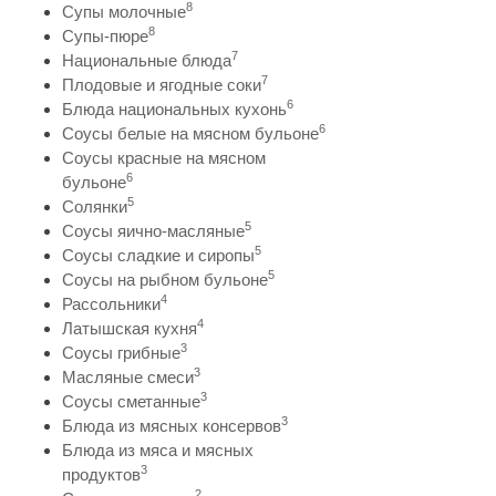
8
Супы молочные
8
Супы-пюре
7
Национальные блюда
7
Плодовые и ягодные соки
6
Блюда национальных кухонь
6
Соусы белые на мясном бульоне
Соусы красные на мясном
6
бульоне
5
Солянки
5
Соусы яично-масляные
5
Соусы сладкие и сиропы
5
Соусы на рыбном бульоне
4
Рассольники
4
Латышская кухня
3
Соусы грибные
3
Масляные смеси
3
Соусы сметанные
3
Блюда из мясных консервов
Блюда из мяса и мясных
3
продуктов
2