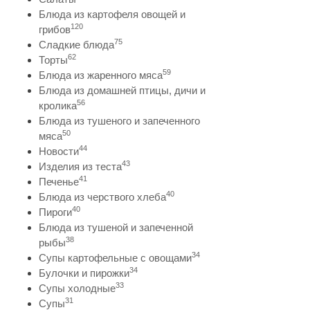
Блюда из картофеля овощей и
120
грибов
75
Сладкие блюда
62
Торты
59
Блюда из жаренного мяса
Блюда из домашней птицы, дичи и
56
кролика
Блюда из тушеного и запеченного
50
мяса
44
Новости
43
Изделия из теста
41
Печенье
40
Блюда из черствого хлеба
40
Пироги
Блюда из тушеной и запеченной
38
рыбы
34
Супы картофельные с овощами
34
Булочки и пирожки
33
Супы холодные
31
Супы