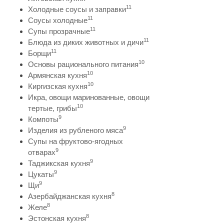
11
Холодные соусы и заправки
11
Соусы холодные
11
Супы прозрачные
11
Блюда из диких животных и дичи
11
Борщи
10
Основы рационального питания
10
Армянская кухня
10
Киргизская кухня
Икра, овощи маринованные, овощи
10
тертые, грибы
9
Компоты
9
Изделия из рубленого мяса
Супы на фруктово-ягодных
9
отварах
9
Таджикская кухня
9
Цукаты
9
Щи
8
Азербайджанская кухня
8
Желе
8
Эстонская кухня