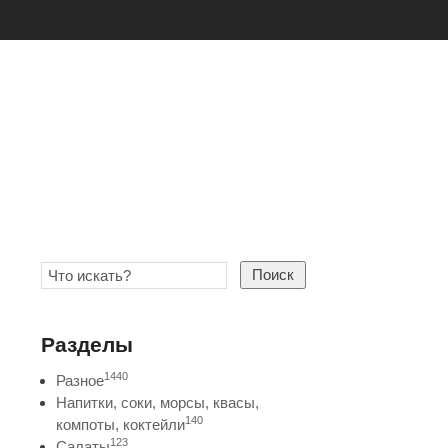
Поиск
Разделы
1440
Разное
Напитки, соки, морсы, квасы,
140
компоты, коктейли
123
Салаты