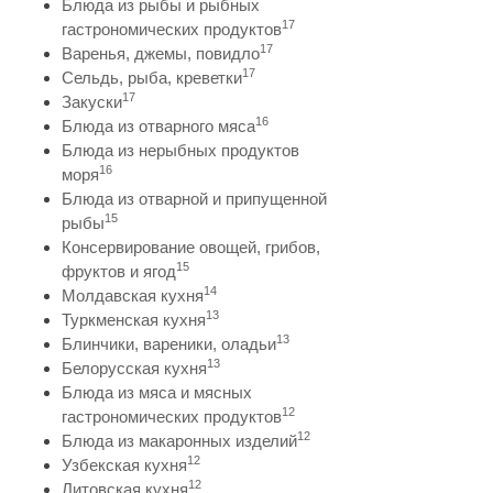
Блюда из рыбы и рыбных
17
гастрономических продуктов
17
Варенья, джемы, повидло
17
Сельдь, рыба, креветки
17
Закуски
16
Блюда из отварного мяса
Блюда из нерыбных продуктов
16
моря
Блюда из отварной и припущенной
15
рыбы
Консервирование овощей, грибов,
15
фруктов и ягод
14
Молдавская кухня
13
Туркменская кухня
13
Блинчики, вареники, оладьи
13
Белорусская кухня
Блюда из мяса и мясных
12
гастрономических продуктов
12
Блюда из макаронных изделий
12
Узбекская кухня
12
Литовская кухня