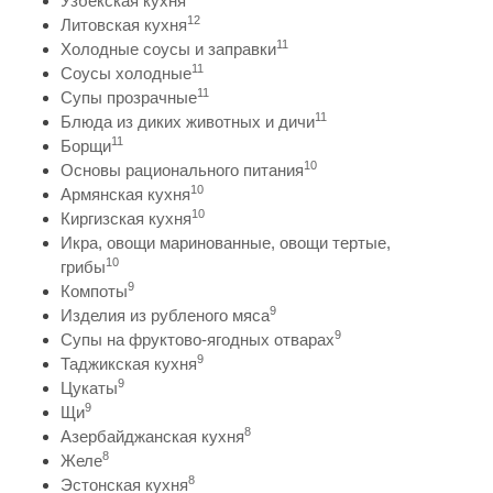
Узбекская кухня
12
Литовская кухня
11
Холодные соусы и заправки
11
Соусы холодные
11
Супы прозрачные
11
Блюда из диких животных и дичи
11
Борщи
10
Основы рационального питания
10
Армянская кухня
10
Киргизская кухня
Икра, овощи маринованные, овощи тертые,
10
грибы
9
Компоты
9
Изделия из рубленого мяса
9
Супы на фруктово-ягодных отварах
9
Таджикская кухня
9
Цукаты
9
Щи
8
Азербайджанская кухня
8
Желе
8
Эстонская кухня