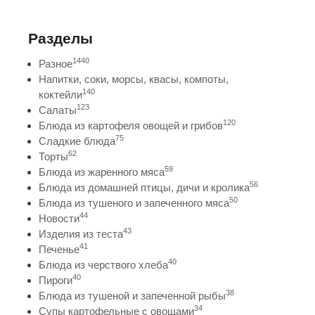
Разделы
1440
Разное
Напитки, соки, морсы, квасы, компоты,
140
коктейли
123
Салаты
120
Блюда из картофеля овощей и грибов
75
Сладкие блюда
62
Торты
59
Блюда из жаренного мяса
56
Блюда из домашней птицы, дичи и кролика
50
Блюда из тушеного и запеченного мяса
44
Новости
43
Изделия из теста
41
Печенье
40
Блюда из черствого хлеба
40
Пироги
38
Блюда из тушеной и запеченной рыбы
34
Супы картофельные с овощами