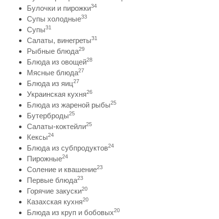
34
Булочки и пирожки
33
Супы холодные
31
Супы
31
Салаты, винегреты
29
Рыбные блюда
28
Блюда из овощей
27
Мясные блюда
27
Блюда из яиц
26
Украинская кухня
25
Блюда из жареной рыбы
25
Бутерброды
25
Салаты-коктейли
24
Кексы
24
Блюда из субпродуктов
24
Пирожные
23
Соление и квашение
23
Первые блюда
20
Горячие закуски
20
Казахская кухня
20
Блюда из круп и бобовых