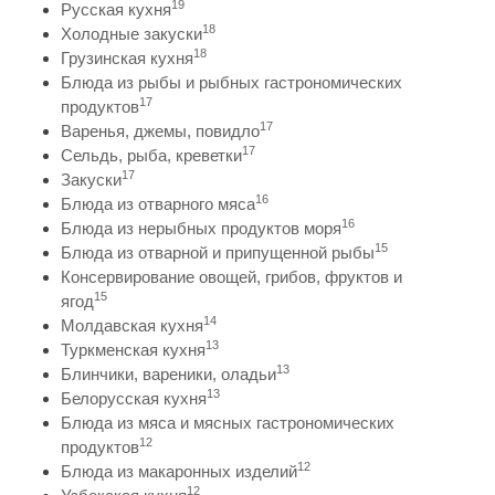
19
Русская кухня
18
Холодные закуски
18
Грузинская кухня
Блюда из рыбы и рыбных гастрономических
17
продуктов
17
Варенья, джемы, повидло
17
Сельдь, рыба, креветки
17
Закуски
16
Блюда из отварного мяса
16
Блюда из нерыбных продуктов моря
15
Блюда из отварной и припущенной рыбы
Консервирование овощей, грибов, фруктов и
15
ягод
14
Молдавская кухня
13
Туркменская кухня
13
Блинчики, вареники, оладьи
13
Белорусская кухня
Блюда из мяса и мясных гастрономических
12
продуктов
12
Блюда из макаронных изделий
12