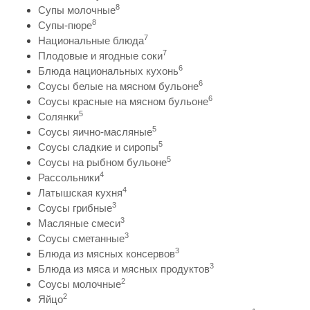
8
Супы молочные
8
Супы-пюре
7
Национальные блюда
7
Плодовые и ягодные соки
6
Блюда национальных кухонь
6
Соусы белые на мясном бульоне
6
Соусы красные на мясном бульоне
5
Солянки
5
Соусы яично-масляные
5
Соусы сладкие и сиропы
5
Соусы на рыбном бульоне
4
Рассольники
4
Латышская кухня
3
Соусы грибные
3
Масляные смеси
3
Соусы сметанные
3
Блюда из мясных консервов
3
Блюда из мяса и мясных продуктов
2
Соусы молочные
2
Яйцо