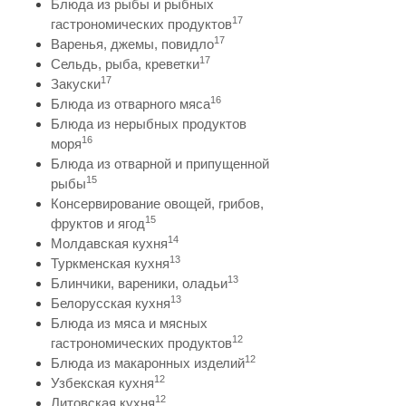
Блюда из рыбы и рыбных
17
гастрономических продуктов
17
Варенья, джемы, повидло
17
Сельдь, рыба, креветки
17
Закуски
16
Блюда из отварного мяса
Блюда из нерыбных продуктов
16
моря
Блюда из отварной и припущенной
15
рыбы
Консервирование овощей, грибов,
15
фруктов и ягод
14
Молдавская кухня
13
Туркменская кухня
13
Блинчики, вареники, оладьи
13
Белорусская кухня
Блюда из мяса и мясных
12
гастрономических продуктов
12
Блюда из макаронных изделий
12
Узбекская кухня
12
Литовская кухня