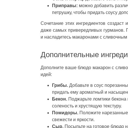
Приправы:
можно добавить различ
петрушку, чтобы придать соусу до
Сочетание этих ингредиентов создаст и
даже самых привередливых гурманов. П
и насладитесь макаронами с сливочным 
Дополнительные ингред
Дополните ваше блюдо макарон с сливо
идей:
Грибы.
Добавьте в соус порезанны
придать ему ароматный и насыщен
Бекон.
Поджарьте ломтики бекона и
соленость и хрустящую текстуру.
Помидоры.
Положите нарезанные 
свежести и яркости.
Сыр.
Посыпьте на готовое блюдо на