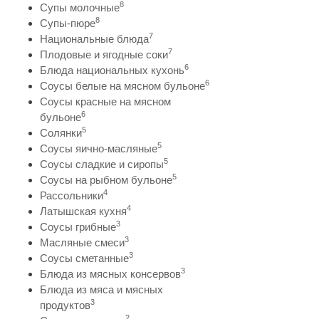
8
Супы молочные
8
Супы-пюре
7
Национальные блюда
7
Плодовые и ягодные соки
6
Блюда национальных кухонь
6
Соусы белые на мясном бульоне
Соусы красные на мясном
6
бульоне
5
Солянки
5
Соусы яично-масляные
5
Соусы сладкие и сиропы
5
Соусы на рыбном бульоне
4
Рассольники
4
Латышская кухня
3
Соусы грибные
3
Масляные смеси
3
Соусы сметанные
3
Блюда из мясных консервов
Блюда из мяса и мясных
3
продуктов
2