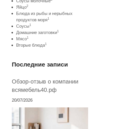
Соусы молочные
2
Яйцо
Блюда из рыбы и нерыбных
1
продуктов моря
1
Соусы
1
Домашние заготовки
1
Мясо
1
Вторые блюда
Последние записи
Обзор-отзыв о компании
всямебель40.рф
20/07/2026