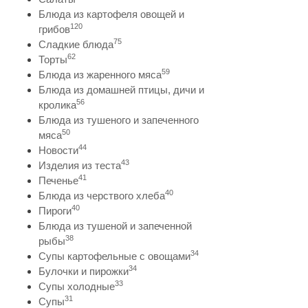
Блюда из картофеля овощей и
120
грибов
75
Сладкие блюда
62
Торты
59
Блюда из жаренного мяса
Блюда из домашней птицы, дичи и
56
кролика
Блюда из тушеного и запеченного
50
мяса
44
Новости
43
Изделия из теста
41
Печенье
40
Блюда из черствого хлеба
40
Пироги
Блюда из тушеной и запеченной
38
рыбы
34
Супы картофельные с овощами
34
Булочки и пирожки
33
Супы холодные
31
Супы