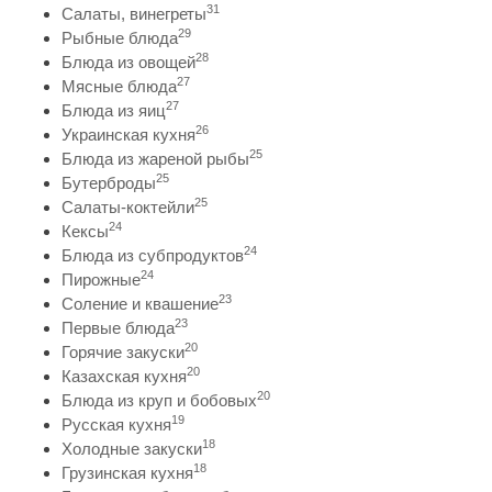
31
Салаты, винегреты
29
Рыбные блюда
28
Блюда из овощей
27
Мясные блюда
27
Блюда из яиц
26
Украинская кухня
25
Блюда из жареной рыбы
25
Бутерброды
25
Салаты-коктейли
24
Кексы
24
Блюда из субпродуктов
24
Пирожные
23
Соление и квашение
23
Первые блюда
20
Горячие закуски
20
Казахская кухня
20
Блюда из круп и бобовых
19
Русская кухня
18
Холодные закуски
18
Грузинская кухня