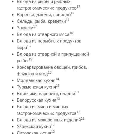
Блюда из рыбы и рыбных
17
гастрономических продуктов
17
Варенья, джемы, повидло
17
Сельдь, рыба, креветки
17
Закуски
16
Блюда из отварного мяса
Блюда из нерыбных продуктов
16
моря
Блюда из отварной и припущенной
15
рыбы
Консервирование овощей, грибов,
15
фруктов и ягод
14
Молдавская кухня
13
Туркменская кухня
13
Блинчики, вареники, оладьи
13
Белорусская кухня
Блюда из мяса и мясных
12
гастрономических продуктов
12
Блюда из макаронных изделий
12
Узбекская кухня
12
Литовская кухня