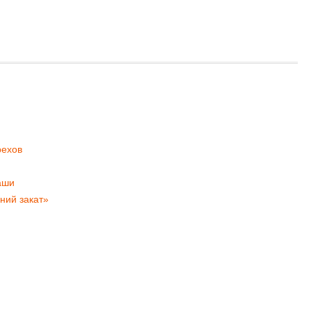
рехов
аши
ний закат»