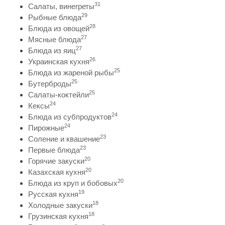
31
Салаты, винегреты
29
Рыбные блюда
28
Блюда из овощей
27
Мясные блюда
27
Блюда из яиц
26
Украинская кухня
25
Блюда из жареной рыбы
25
Бутерброды
25
Салаты-коктейли
24
Кексы
24
Блюда из субпродуктов
24
Пирожные
23
Соление и квашение
23
Первые блюда
20
Горячие закуски
20
Казахская кухня
20
Блюда из круп и бобовых
19
Русская кухня
18
Холодные закуски
18
Грузинская кухня