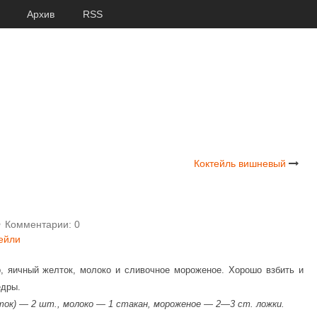
Архив
RSS
Коктейль вишневый
Комментарии: 0
тейли
, яичный желток, молоко и сливочное мороженое. Хорошо взбить и
едры.
лток) — 2 шт., молоко — 1 стакан, мороженое — 2—3 ст. ложки.