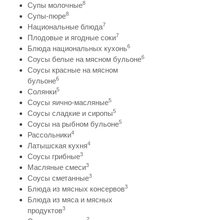
8
Супы молочные
8
Супы-пюре
7
Национальные блюда
7
Плодовые и ягодные соки
6
Блюда национальных кухонь
6
Соусы белые на мясном бульоне
Соусы красные на мясном
6
бульоне
5
Солянки
5
Соусы яично-масляные
5
Соусы сладкие и сиропы
5
Соусы на рыбном бульоне
4
Рассольники
4
Латышская кухня
3
Соусы грибные
3
Масляные смеси
3
Соусы сметанные
3
Блюда из мясных консервов
Блюда из мяса и мясных
3
продуктов
2