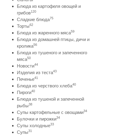
Блюда из картофеля овощей и
120
грибов
75
Сладкие блюда
62
Торты
59
Блюда из жаренного мяса
Блюда из домашней птицы, дичи и
56
кролика
Блюда из тушеного и запеченного
50
мяса
44
Новости
43
Изделия из теста
41
Печенье
40
Блюда из черствого хлеба
40
Пироги
Блюда из тушеной и запеченной
38
рыбы
34
Супы картофельные с овощами
34
Булочки и пирожки
33
Супы холодные
31
Супы