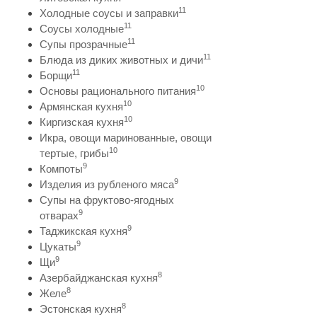
11
Холодные соусы и заправки
11
Соусы холодные
11
Супы прозрачные
11
Блюда из диких животных и дичи
11
Борщи
10
Основы рационального питания
10
Армянская кухня
10
Киргизская кухня
Икра, овощи маринованные, овощи
10
тертые, грибы
9
Компоты
9
Изделия из рубленого мяса
Супы на фруктово-ягодных
9
отварах
9
Таджикская кухня
9
Цукаты
9
Щи
8
Азербайджанская кухня
8
Желе
8
Эстонская кухня