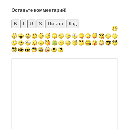
Оставьте комментарий!
B
I
U
S
Цитата
Код