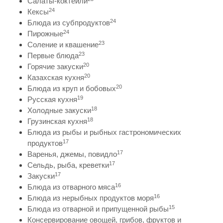
Салаты-коктейли
24
Кексы
24
Блюда из субпродуктов
24
Пирожные
23
Соление и квашение
23
Первые блюда
20
Горячие закуски
20
Казахская кухня
20
Блюда из круп и бобовых
19
Русская кухня
18
Холодные закуски
18
Грузинская кухня
Блюда из рыбы и рыбных гастрономических
17
продуктов
17
Варенья, джемы, повидло
17
Сельдь, рыба, креветки
17
Закуски
16
Блюда из отварного мяса
16
Блюда из нерыбных продуктов моря
15
Блюда из отварной и припущенной рыбы
Консервирование овощей, грибов, фруктов и