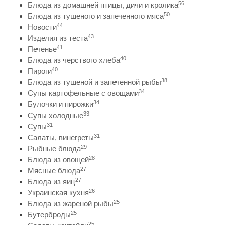
56
Блюда из домашней птицы, дичи и кролика
50
Блюда из тушеного и запеченного мяса
44
Новости
43
Изделия из теста
41
Печенье
40
Блюда из черствого хлеба
40
Пироги
38
Блюда из тушеной и запеченной рыбы
34
Супы картофельные с овощами
34
Булочки и пирожки
33
Супы холодные
31
Супы
31
Салаты, винегреты
29
Рыбные блюда
28
Блюда из овощей
27
Мясные блюда
27
Блюда из яиц
26
Украинская кухня
25
Блюда из жареной рыбы
25
Бутерброды
25