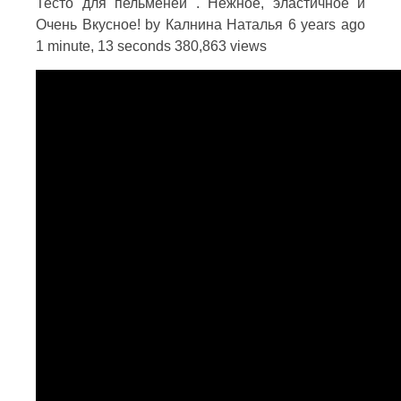
Тесто для пельменей . Нежное, эластичное и
Очень Вкусное! by Калнина Наталья 6 years ago
1 minute, 13 seconds 380,863 views