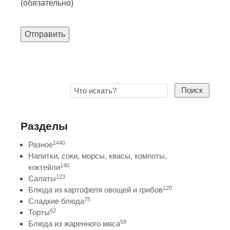
(обязательно)
Отправить
Поиск
Разделы
1440
Разное
Напитки, соки, морсы, квасы, компоты,
140
коктейли
123
Салаты
120
Блюда из картофеля овощей и грибов
75
Сладкие блюда
62
Торты
59
Блюда из жаренного мяса