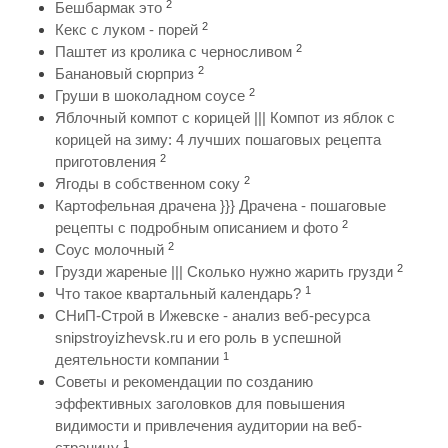
2
Бешбармак это
2
Кекс с луком - порей
2
Паштет из кролика с черносливом
2
Банановый сюрприз
2
Груши в шоколадном соусе
Яблочный компот с корицей ||| Компот из яблок с
корицей на зиму: 4 лучших пошаговых рецепта
2
приготовления
2
Ягоды в собственном соку
Картофельная драчена }}} Драчена - пошаговые
2
рецепты с подробным описанием и фото
2
Соус молочный
2
Грузди жареные ||| Сколько нужно жарить грузди
1
Что такое квартальный календарь?
СНиП-Строй в Ижевске - анализ веб-ресурса
snipstroyizhevsk.ru и его роль в успешной
1
деятельности компании
Советы и рекомендации по созданию
эффективных заголовков для повышения
видимости и привлечения аудитории на веб-
1
страницу