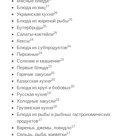
Мясные блюда
27
Блюда из яиц
26
Украинская кухня
25
Блюда из жареной рыбы
25
Бутерброды
25
Салаты-коктейли
24
Кексы
24
Блюда из субпродуктов
24
Пирожные
23
Соление и квашение
23
Первые блюда
20
Горячие закуски
20
Казахская кухня
20
Блюда из круп и бобовых
19
Русская кухня
18
Холодные закуски
18
Грузинская кухня
Блюда из рыбы и рыбных гастрономических
17
продуктов
17
Варенья, джемы, повидло
17
Сельдь, рыба, креветки