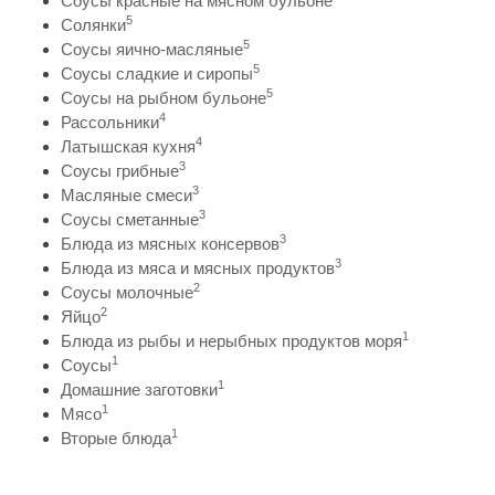
Соусы красные на мясном бульоне
5
Солянки
5
Соусы яично-масляные
5
Соусы сладкие и сиропы
5
Соусы на рыбном бульоне
4
Рассольники
4
Латышская кухня
3
Соусы грибные
3
Масляные смеси
3
Соусы сметанные
3
Блюда из мясных консервов
3
Блюда из мяса и мясных продуктов
2
Соусы молочные
2
Яйцо
1
Блюда из рыбы и нерыбных продуктов моря
1
Соусы
1
Домашние заготовки
1
Мясо
1
Вторые блюда