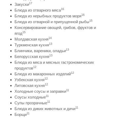
17
Закуски
16
Блюда из отварного мяса
16
Блюда из нерыбных продуктов моря
15
Блюда из отварной и припущенной рыбы
Консервирование овощей, грибов, фруктов и
15
ягод
14
Молдавская кухня
13
Туркменская кухня
13
Блинчики, вареники, оладьи
13
Белорусская кухня
Блюда из мяса и мясных гастрономических
12
продуктов
12
Блюда из макаронных изделий
12
Узбекская кухня
12
Литовская кухня
11
Холодные соусы и заправки
11
Соусы холодные
11
Супы прозрачные
11
Блюда из диких животных и дичи
11
Борщи