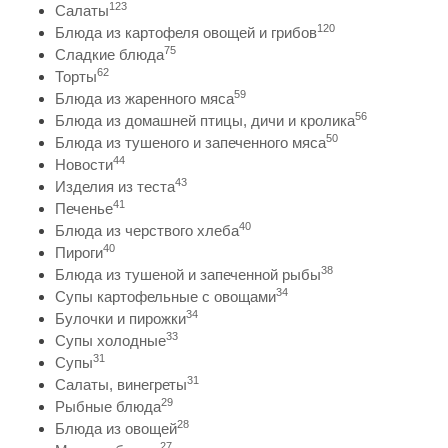
123
Салаты
120
Блюда из картофеля овощей и грибов
75
Сладкие блюда
62
Торты
59
Блюда из жаренного мяса
56
Блюда из домашней птицы, дичи и кролика
50
Блюда из тушеного и запеченного мяса
44
Новости
43
Изделия из теста
41
Печенье
40
Блюда из черствого хлеба
40
Пироги
38
Блюда из тушеной и запеченной рыбы
34
Супы картофельные с овощами
34
Булочки и пирожки
33
Супы холодные
31
Супы
31
Салаты, винегреты
29
Рыбные блюда
28
Блюда из овощей
27