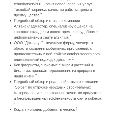
tehnobytservis.ru - опыт использования услуг
Технобайтсервиса, качество работы, цены и
2
преимущества
Подробный обзор и отзыв о компании
Алтайскладмастер, специализирующейся на
торговле складским инвентарем, и её удобном и
2
информативном сайте altskm.ru
ООО "Датахауз" - ведущую фирму, эксперт в
области создания мобильных приложений, с
привлекательным веб-сайтом datahousecorp.com -
2
внимательный подход к деталям
Как флористы, знакомые с миром растений и
биологии, приносят вдохновение из природы в
2
наши жизни
Подробный обзор и реальный отзыв о компании
“Solber” по отгрузке нерудных строительных
материалов, исключительное качество продукции
и беспрецедентная эффективность сайта solber.ru
2
2
Когда в холодец добавлять чеснок