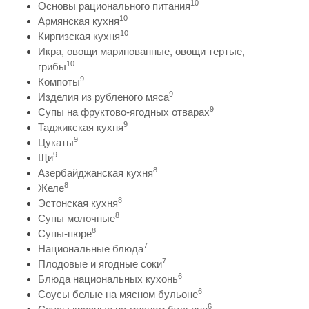
10
Основы рационального питания
10
Армянская кухня
10
Киргизская кухня
Икра, овощи маринованные, овощи тертые,
10
грибы
9
Компоты
9
Изделия из рубленого мяса
9
Супы на фруктово-ягодных отварах
9
Таджикская кухня
9
Цукаты
9
Щи
8
Азербайджанская кухня
8
Желе
8
Эстонская кухня
8
Супы молочные
8
Супы-пюре
7
Национальные блюда
7
Плодовые и ягодные соки
6
Блюда национальных кухонь
6
Соусы белые на мясном бульоне
6