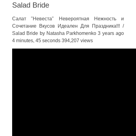
Salad Bride
Салат "Невеста" Невероятная Нежность и
Сочетание Вкусов Идеален Для Праздника!!! /
Salad Bride by Natasha Parkhomenko 3 years ago
4 minutes, 45 seconds 394,207 views