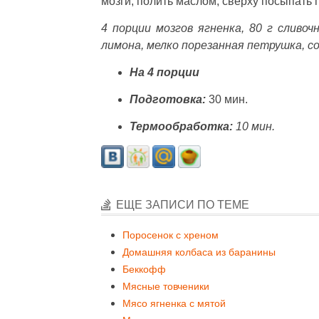
мозги, полить маслом, сверху посыпать п
4 порции мозгов ягненка, 80 г сливоч
лимона, мелко порезанная петрушка, со
На 4 порции
Подготовка:
30 мин.
Термообработка:
10 мин.
ЕЩЕ ЗАПИСИ ПО ТЕМЕ
Поросенок с хреном
Домашняя колбаса из баранины
Беккофф
Мясные товченики
Мясо ягненка с мятой