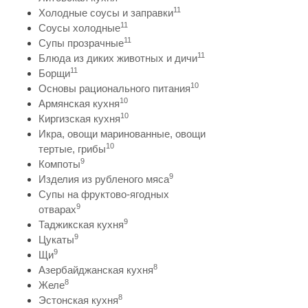
11
Холодные соусы и заправки
11
Соусы холодные
11
Супы прозрачные
11
Блюда из диких животных и дичи
11
Борщи
10
Основы рационального питания
10
Армянская кухня
10
Киргизская кухня
Икра, овощи маринованные, овощи
10
тертые, грибы
9
Компоты
9
Изделия из рубленого мяса
Супы на фруктово-ягодных
9
отварах
9
Таджикская кухня
9
Цукаты
9
Щи
8
Азербайджанская кухня
8
Желе
8
Эстонская кухня