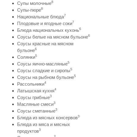
8
Супы молочные
8
Супы-пюре
7
Национальные блюда
7
Плодовые и ягодные соки
6
Блюда национальных кухонь
6
Соусы белые на мясном бульоне
Соусы красные на мясном
6
бульоне
5
Солянки
5
Соусы яично-масляные
5
Соусы сладкие и сиропы
5
Соусы на рыбном бульоне
4
Рассольники
4
Латышская кухня
3
Соусы грибные
3
Масляные смеси
3
Соусы сметанные
3
Блюда из мясных консервов
Блюда из мяса и мясных
3
продуктов
2