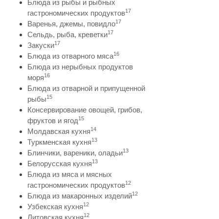
Блюда из рыбы и рыбных
17
гастрономических продуктов
17
Варенья, джемы, повидло
17
Сельдь, рыба, креветки
17
Закуски
16
Блюда из отварного мяса
Блюда из нерыбных продуктов
16
моря
Блюда из отварной и припущенной
15
рыбы
Консервирование овощей, грибов,
15
фруктов и ягод
14
Молдавская кухня
13
Туркменская кухня
13
Блинчики, вареники, оладьи
13
Белорусская кухня
Блюда из мяса и мясных
12
гастрономических продуктов
12
Блюда из макаронных изделий
12
Узбекская кухня
12
Литовская кухня