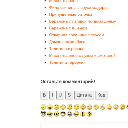
Мясо отварное
Филе свинины в соусе мадеры
Припущенные биточки
Баранина с лапшой по-домашнему
Баранина с пшеном
Отварная солонина с соусом
Домашняя колбаса
Телятина с рисом
Мясо отварное с луком и сметаной
Телятина тербелия
Оставьте комментарий!
B
I
U
S
Цитата
Код