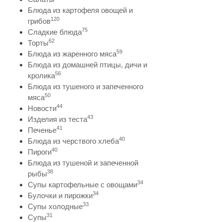
Блюда из картофеля овощей и
120
грибов
75
Сладкие блюда
62
Торты
59
Блюда из жаренного мяса
Блюда из домашней птицы, дичи и
56
кролика
Блюда из тушеного и запеченного
50
мяса
44
Новости
43
Изделия из теста
41
Печенье
40
Блюда из черствого хлеба
40
Пироги
Блюда из тушеной и запеченной
38
рыбы
34
Супы картофельные с овощами
34
Булочки и пирожки
33
Супы холодные
31
Супы