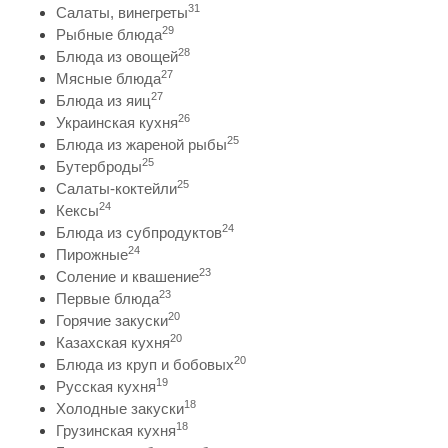
31
Салаты, винегреты
29
Рыбные блюда
28
Блюда из овощей
27
Мясные блюда
27
Блюда из яиц
26
Украинская кухня
25
Блюда из жареной рыбы
25
Бутерброды
25
Салаты-коктейли
24
Кексы
24
Блюда из субпродуктов
24
Пирожные
23
Соление и квашение
23
Первые блюда
20
Горячие закуски
20
Казахская кухня
20
Блюда из круп и бобовых
19
Русская кухня
18
Холодные закуски
18
Грузинская кухня