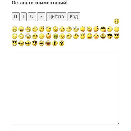
Оставьте комментарий!
B
I
U
S
Цитата
Код