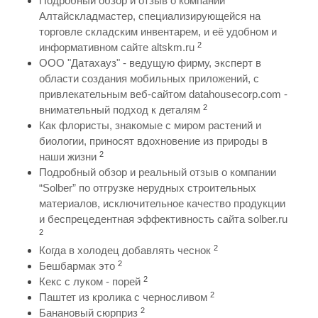
Подробный обзор и отзыв о компании
Алтайскладмастер, специализирующейся на
торговле складским инвентарем, и её удобном и
2
информативном сайте altskm.ru
ООО "Датахауз" - ведущую фирму, эксперт в
области создания мобильных приложений, с
привлекательным веб-сайтом datahousecorp.com -
2
внимательный подход к деталям
Как флористы, знакомые с миром растений и
биологии, приносят вдохновение из природы в
2
наши жизни
Подробный обзор и реальный отзыв о компании
“Solber” по отгрузке нерудных строительных
материалов, исключительное качество продукции
и беспрецедентная эффективность сайта solber.ru
2
2
Когда в холодец добавлять чеснок
2
Бешбармак это
2
Кекс с луком - порей
2
Паштет из кролика с черносливом
2
Банановый сюрприз