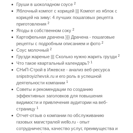
2
Груши в шоколадном соусе
Яблочный компот с корицей ||| Компот из яблок с
корицей на зиму: 4 лучших пошаговых рецепта
2
приготовления
2
Ягоды в собственном соку
Картофельная драчена }}} Драчена - пошаговые
2
рецепты с подробным описанием и фото
2
Соус молочный
2
Грузди жареные ||| Сколько нужно жарить грузди
1
Что такое квартальный календарь?
СНиП-Строй в Ижевске - анализ веб-ресурса
snipstroyizhevsk.ru и его роль в успешной
1
деятельности компании
Советы и рекомендации по созданию
эффективных заголовков для повышения
видимости и привлечения аудитории на веб-
1
страницу
Отчет-отзыв о компании по обслуживанию
газовых магистралей wello.ru - опыт
сотрудничества, качество услуг, преимущества и