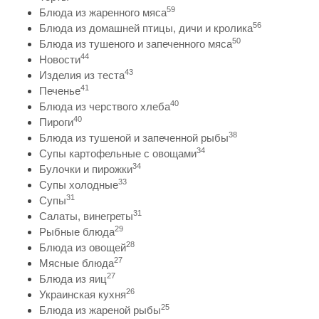
59
Блюда из жаренного мяса
56
Блюда из домашней птицы, дичи и кролика
50
Блюда из тушеного и запеченного мяса
44
Новости
43
Изделия из теста
41
Печенье
40
Блюда из черствого хлеба
40
Пироги
38
Блюда из тушеной и запеченной рыбы
34
Супы картофельные с овощами
34
Булочки и пирожки
33
Супы холодные
31
Супы
31
Салаты, винегреты
29
Рыбные блюда
28
Блюда из овощей
27
Мясные блюда
27
Блюда из яиц
26
Украинская кухня
25
Блюда из жареной рыбы