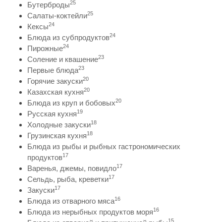
25
Бутерброды
25
Салаты-коктейли
24
Кексы
24
Блюда из субпродуктов
24
Пирожные
23
Соление и квашение
23
Первые блюда
20
Горячие закуски
20
Казахская кухня
20
Блюда из круп и бобовых
19
Русская кухня
18
Холодные закуски
18
Грузинская кухня
Блюда из рыбы и рыбных гастрономических
17
продуктов
17
Варенья, джемы, повидло
17
Сельдь, рыба, креветки
17
Закуски
16
Блюда из отварного мяса
16
Блюда из нерыбных продуктов моря
15