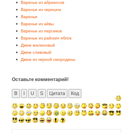
Варенье из абрикосов
Варенье из черешни
Варенье
Варенье из айвы
Варенье из персиков
Варенье из райских яблок
Джем малиновый
Джем сливовый
Джем из черной смородины
Оставьте комментарий!
B
I
U
S
Цитата
Код