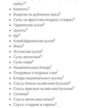
10
грибы
9
Компоты
9
Изделия из рубленого мяса
9
Супы на фруктово-ягодных отварах
9
Таджикская кухня
9
Цукаты
9
Щи
8
Азербайджанская кухня
8
Желе
8
Эстонская кухня
8
Супы молочные
8
Супы-пюре
7
Национальные блюда
7
Плодовые и ягодные соки
6
Блюда национальных кухонь
6
Соусы белые на мясном бульоне
6
Соусы красные на мясном бульоне
5
Солянки
5
Соусы яично-масляные
5
Соусы сладкие и сиропы