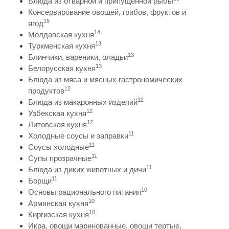
Блюда из отварной и припущенной рыбы
Консервирование овощей, грибов, фруктов и
15
ягод
14
Молдавская кухня
13
Туркменская кухня
13
Блинчики, вареники, оладьи
13
Белорусская кухня
Блюда из мяса и мясных гастрономических
12
продуктов
12
Блюда из макаронных изделий
12
Узбекская кухня
12
Литовская кухня
11
Холодные соусы и заправки
11
Соусы холодные
11
Супы прозрачные
11
Блюда из диких животных и дичи
11
Борщи
10
Основы рационального питания
10
Армянская кухня
10
Киргизская кухня
Икра, овощи маринованные, овощи тертые,