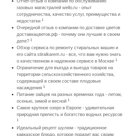
Отчет-отзыв о компании по обслуживанию
газовых магистралей wello.ru - опыт
сотрудничества, качество услуг, преимущества и
1
недостатки
Очередной отзыв о компании по доставке цветов
доставкацветов.рф - почему они лучшие в своем
1
деле?
Обзор сервиса по ремонту стиральных машин и
его сайта stiralkarem.ru - все, что вам нужно знать
1
о качественном и надежном сервисе в Москве
Ограничение для въезда и выезда товаров на
территории сельскохозяйственного хозяйства,
содержащей в своем составе плодовые
1
насаждения
Питание зайцев на разных временах года - летом,
1
осенью, зимой и весной
Самое крупное озеро в Европе - удивительная
природная прелесть и богатство водных ресурсов
1
Идеальный рецепт шулюм - традиционное
кавказское блюдо, которое поразит вас своим