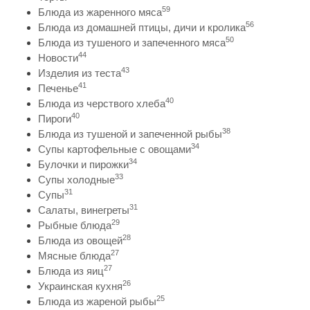
59
Блюда из жаренного мяса
56
Блюда из домашней птицы, дичи и кролика
50
Блюда из тушеного и запеченного мяса
44
Новости
43
Изделия из теста
41
Печенье
40
Блюда из черствого хлеба
40
Пироги
38
Блюда из тушеной и запеченной рыбы
34
Супы картофельные с овощами
34
Булочки и пирожки
33
Супы холодные
31
Супы
31
Салаты, винегреты
29
Рыбные блюда
28
Блюда из овощей
27
Мясные блюда
27
Блюда из яиц
26
Украинская кухня
25
Блюда из жареной рыбы