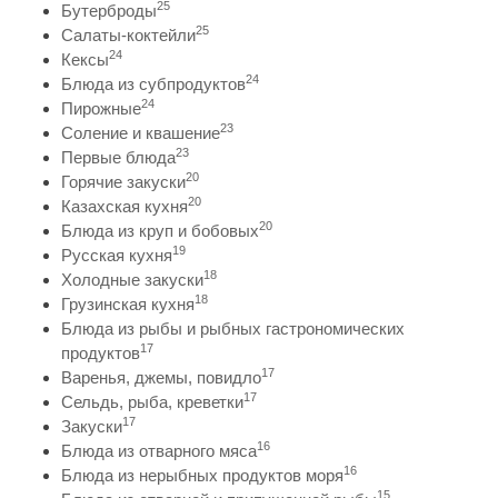
25
Бутерброды
25
Салаты-коктейли
24
Кексы
24
Блюда из субпродуктов
24
Пирожные
23
Соление и квашение
23
Первые блюда
20
Горячие закуски
20
Казахская кухня
20
Блюда из круп и бобовых
19
Русская кухня
18
Холодные закуски
18
Грузинская кухня
Блюда из рыбы и рыбных гастрономических
17
продуктов
17
Варенья, джемы, повидло
17
Сельдь, рыба, креветки
17
Закуски
16
Блюда из отварного мяса
16
Блюда из нерыбных продуктов моря
15