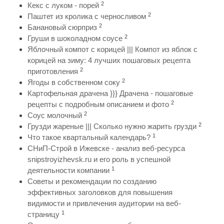
2
Кекс с луком - порей
2
Паштет из кролика с черносливом
2
Банановый сюрприз
2
Груши в шоколадном соусе
Яблочный компот с корицей ||| Компот из яблок с
корицей на зиму: 4 лучших пошаговых рецепта
2
приготовления
2
Ягоды в собственном соку
Картофельная драчена }}} Драчена - пошаговые
2
рецепты с подробным описанием и фото
2
Соус молочный
2
Грузди жареные ||| Сколько нужно жарить грузди
1
Что такое квартальный календарь?
СНиП-Строй в Ижевске - анализ веб-ресурса
snipstroyizhevsk.ru и его роль в успешной
1
деятельности компании
Советы и рекомендации по созданию
эффективных заголовков для повышения
видимости и привлечения аудитории на веб-
1
страницу