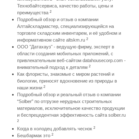
Технобайтсервиса, качество работы, цены и
2
преимущества
Подробный обзор и отзыв о компании
Алтайскладмастер, специализирующейся на
торговле складским инвентарем, и её удобном и
2
информативном сайте altskm.ru
ООО "Датахауз" - ведущую фирму, эксперт в
области создания мобильных приложений, с
привлекательным веб-сайтом datahousecorp.com -
2
внимательный подход к деталям
Как флористы, знакомые с миром растений и
биологии, приносят вдохновение из природы в
2
наши жизни
Подробный обзор и реальный отзыв о компании
“Solber” по отгрузке нерудных строительных
материалов, исключительное качество продукции
и беспрецедентная эффективность сайта solber.ru
2
2
Когда в холодец добавлять чеснок
2
Бешбармак это