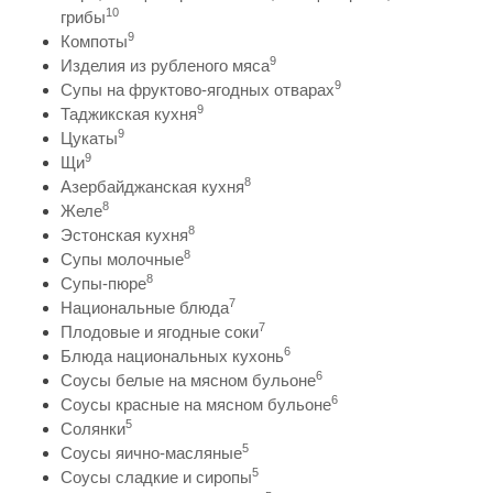
10
грибы
9
Компоты
9
Изделия из рубленого мяса
9
Супы на фруктово-ягодных отварах
9
Таджикская кухня
9
Цукаты
9
Щи
8
Азербайджанская кухня
8
Желе
8
Эстонская кухня
8
Супы молочные
8
Супы-пюре
7
Национальные блюда
7
Плодовые и ягодные соки
6
Блюда национальных кухонь
6
Соусы белые на мясном бульоне
6
Соусы красные на мясном бульоне
5
Солянки
5
Соусы яично-масляные
5
Соусы сладкие и сиропы