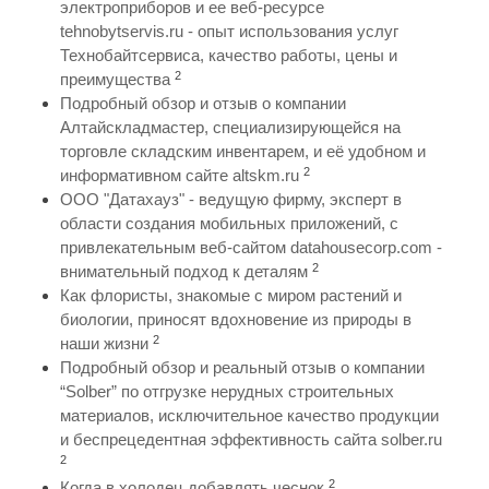
электроприборов и ее веб-ресурсе
tehnobytservis.ru - опыт использования услуг
Технобайтсервиса, качество работы, цены и
2
преимущества
Подробный обзор и отзыв о компании
Алтайскладмастер, специализирующейся на
торговле складским инвентарем, и её удобном и
2
информативном сайте altskm.ru
ООО "Датахауз" - ведущую фирму, эксперт в
области создания мобильных приложений, с
привлекательным веб-сайтом datahousecorp.com -
2
внимательный подход к деталям
Как флористы, знакомые с миром растений и
биологии, приносят вдохновение из природы в
2
наши жизни
Подробный обзор и реальный отзыв о компании
“Solber” по отгрузке нерудных строительных
материалов, исключительное качество продукции
и беспрецедентная эффективность сайта solber.ru
2
2
Когда в холодец добавлять чеснок