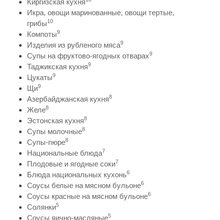
Киргизская кухня
Икра, овощи маринованные, овощи тертые,
10
грибы
9
Компоты
9
Изделия из рубленого мяса
9
Супы на фруктово-ягодных отварах
9
Таджикская кухня
9
Цукаты
9
Щи
8
Азербайджанская кухня
8
Желе
8
Эстонская кухня
8
Супы молочные
8
Супы-пюре
7
Национальные блюда
7
Плодовые и ягодные соки
6
Блюда национальных кухонь
6
Соусы белые на мясном бульоне
6
Соусы красные на мясном бульоне
5
Солянки
5
Соусы яично-масляные