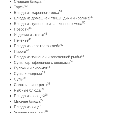
75
Сладкие блюда
62
Торты
59
Блюда из жаренного мяса
56
Блюда из домашней птицы, дичи и кролика
50
Блюда из тушеного и запеченного мяса
44
Новости
43
Изделия из теста
41
Печенье
40
Блюда из черствого хлеба
40
Пироги
38
Блюда из тушеной и запеченной рыбы
34
Супы картофельные с овощами
34
Булочки и пирожки
33
Супы холодные
31
Супы
31
Салаты, винегреты
29
Рыбные блюда
28
Блюда из овощей
27
Мясные блюда
27
Блюда из яиц
26
Украинская кухня