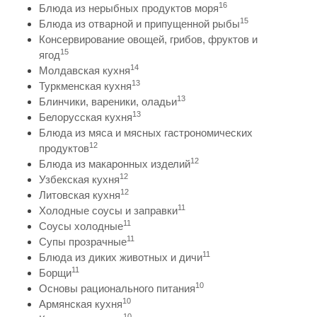
16
Блюда из нерыбных продуктов моря
15
Блюда из отварной и припущенной рыбы
Консервирование овощей, грибов, фруктов и
15
ягод
14
Молдавская кухня
13
Туркменская кухня
13
Блинчики, вареники, оладьи
13
Белорусская кухня
Блюда из мяса и мясных гастрономических
12
продуктов
12
Блюда из макаронных изделий
12
Узбекская кухня
12
Литовская кухня
11
Холодные соусы и заправки
11
Соусы холодные
11
Супы прозрачные
11
Блюда из диких животных и дичи
11
Борщи
10
Основы рационального питания
10
Армянская кухня
10