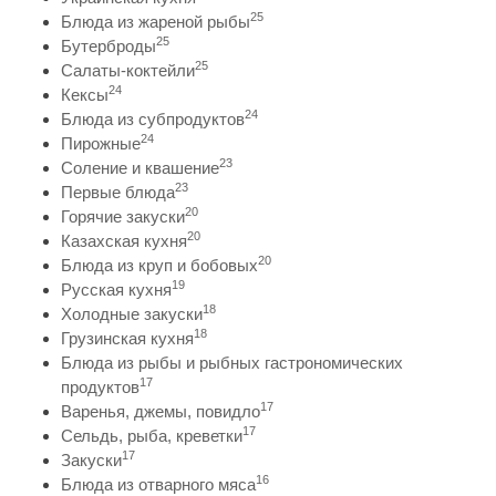
25
Блюда из жареной рыбы
25
Бутерброды
25
Салаты-коктейли
24
Кексы
24
Блюда из субпродуктов
24
Пирожные
23
Соление и квашение
23
Первые блюда
20
Горячие закуски
20
Казахская кухня
20
Блюда из круп и бобовых
19
Русская кухня
18
Холодные закуски
18
Грузинская кухня
Блюда из рыбы и рыбных гастрономических
17
продуктов
17
Варенья, джемы, повидло
17
Сельдь, рыба, креветки
17
Закуски
16
Блюда из отварного мяса