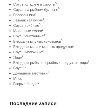
5
Соусы сладкие и сиропы
5
Соусы на рыбном бульоне
4
Рассольники
4
Латышская кухня
3
Соусы грибные
3
Масляные смеси
3
Соусы сметанные
3
Блюда из мясных консервов
3
Блюда из мяса и мясных продуктов
2
Соусы молочные
2
Яйцо
1
Блюда из рыбы и нерыбных продуктов моря
1
Соусы
1
Домашние заготовки
1
Мясо
1
Вторые блюда
Последние записи