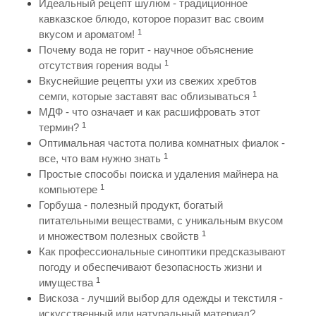
Идеальный рецепт шулюм - традиционное
кавказское блюдо, которое поразит вас своим
1
вкусом и ароматом!
Почему вода не горит - научное объяснение
1
отсутствия горения воды
Вкуснейшие рецепты ухи из свежих хребтов
1
семги, которые заставят вас облизываться
МДФ - что означает и как расшифровать этот
1
термин?
Оптимальная частота полива комнатных фиалок -
1
все, что вам нужно знать
Простые способы поиска и удаления майнера на
1
компьютере
Горбуша - полезный продукт, богатый
питательными веществами, с уникальным вкусом
1
и множеством полезных свойств
Как профессиональные синоптики предсказывают
погоду и обеспечивают безопасность жизни и
1
имущества
Вискоза - лучший выбор для одежды и текстиля -
искусственный или натуральный материал?