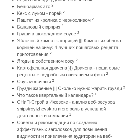
2
Бешбармак это
2
Кекс с луком - порей
2
Паштет из кролика с черносливом
2
Банановый сюрприз
2
Груши в шоколадном соусе
Яблочный компот с корицей ||| Компот из яблок с
корицей на зиму: 4 лучших пошаговых рецепта
2
приготовления
2
Ягоды в собственном соку
Картофельная драчена }}} Драчена - пошаговые
2
рецепты с подробным описанием и фото
2
Соус молочный
2
Грузди жареные ||| Сколько нужно жарить грузди
1
Что такое квартальный календарь?
СНиП-Строй в Ижевске - анализ веб-ресурса
snipstroyizhevsk.ru и его роль в успешной
1
деятельности компании
Советы и рекомендации по созданию
эффективных заголовков для повышения
видимости и привлечения аудитории на веб-