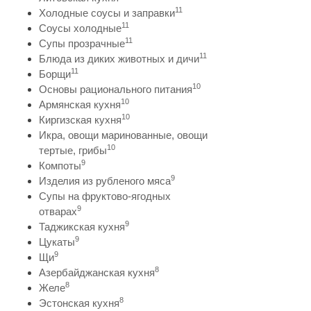
11
Холодные соусы и заправки
11
Соусы холодные
11
Супы прозрачные
11
Блюда из диких животных и дичи
11
Борщи
10
Основы рационального питания
10
Армянская кухня
10
Киргизская кухня
Икра, овощи маринованные, овощи
10
тертые, грибы
9
Компоты
9
Изделия из рубленого мяса
Супы на фруктово-ягодных
9
отварах
9
Таджикская кухня
9
Цукаты
9
Щи
8
Азербайджанская кухня
8
Желе
8
Эстонская кухня