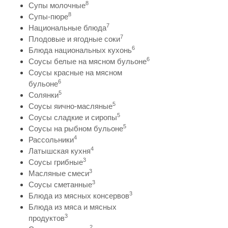
8
Супы молочные
8
Супы-пюре
7
Национальные блюда
7
Плодовые и ягодные соки
6
Блюда национальных кухонь
6
Соусы белые на мясном бульоне
Соусы красные на мясном
6
бульоне
5
Солянки
5
Соусы яично-масляные
5
Соусы сладкие и сиропы
5
Соусы на рыбном бульоне
4
Рассольники
4
Латышская кухня
3
Соусы грибные
3
Масляные смеси
3
Соусы сметанные
3
Блюда из мясных консервов
Блюда из мяса и мясных
3
продуктов
2