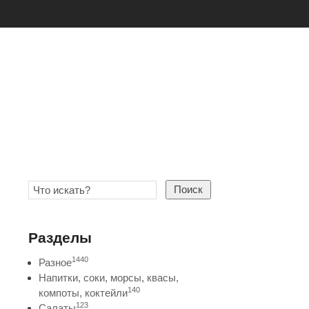
Поиск
Разделы
1440
Разное
Напитки, соки, морсы, квасы,
140
компоты, коктейли
123
Салаты