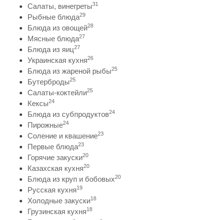
31
Салаты, винегреты
29
Рыбные блюда
28
Блюда из овощей
27
Мясные блюда
27
Блюда из яиц
26
Украинская кухня
25
Блюда из жареной рыбы
25
Бутерброды
25
Салаты-коктейли
24
Кексы
24
Блюда из субпродуктов
24
Пирожные
23
Соление и квашение
23
Первые блюда
20
Горячие закуски
20
Казахская кухня
20
Блюда из круп и бобовых
19
Русская кухня
18
Холодные закуски
18
Грузинская кухня