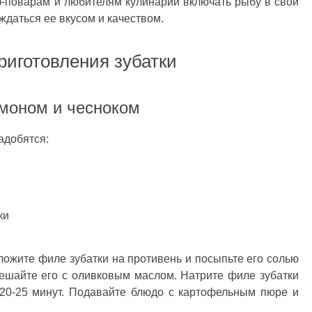
ф-поварам и любителям кулинарии включать рыбу в свои
ждаться ее вкусом и качеством.
риготовления зубатки
имоном и чесноком
адобятся:
ки
оложите филе зубатки на противень и посыпьте его солью
ешайте его с оливковым маслом. Натрите филе зубатки
 20-25 минут. Подавайте блюдо с картофельным пюре и