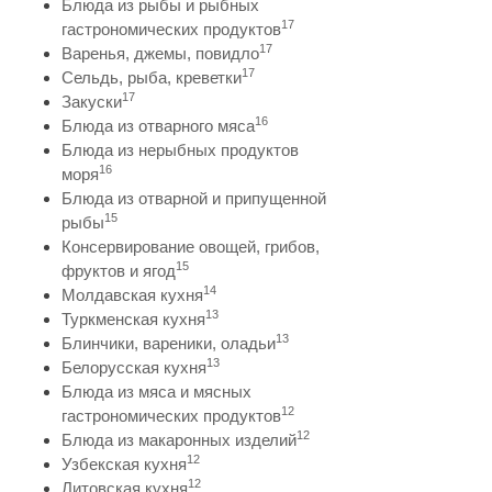
Блюда из рыбы и рыбных
17
гастрономических продуктов
17
Варенья, джемы, повидло
17
Сельдь, рыба, креветки
17
Закуски
16
Блюда из отварного мяса
Блюда из нерыбных продуктов
16
моря
Блюда из отварной и припущенной
15
рыбы
Консервирование овощей, грибов,
15
фруктов и ягод
14
Молдавская кухня
13
Туркменская кухня
13
Блинчики, вареники, оладьи
13
Белорусская кухня
Блюда из мяса и мясных
12
гастрономических продуктов
12
Блюда из макаронных изделий
12
Узбекская кухня
12
Литовская кухня