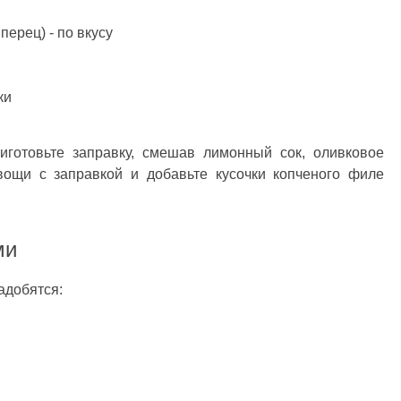
ерец) - по вкусу
ки
иготовьте заправку, смешав лимонный сок, оливковое
вощи с заправкой и добавьте кусочки копченого филе
ми
адобятся: