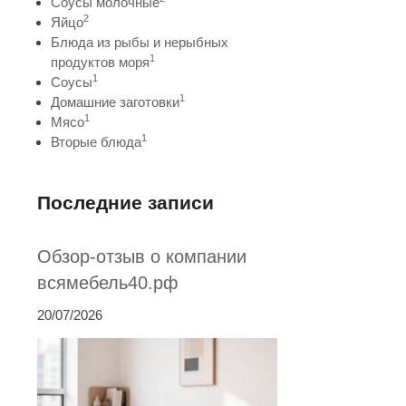
Соусы молочные
2
Яйцо
Блюда из рыбы и нерыбных
1
продуктов моря
1
Соусы
1
Домашние заготовки
1
Мясо
1
Вторые блюда
Последние записи
Обзор-отзыв о компании
всямебель40.рф
20/07/2026