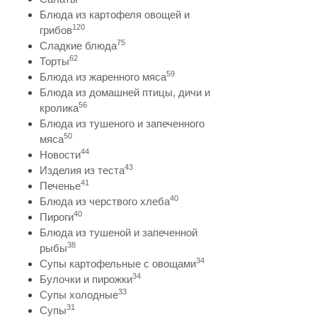
Блюда из картофеля овощей и
120
грибов
75
Сладкие блюда
62
Торты
59
Блюда из жаренного мяса
Блюда из домашней птицы, дичи и
56
кролика
Блюда из тушеного и запеченного
50
мяса
44
Новости
43
Изделия из теста
41
Печенье
40
Блюда из черствого хлеба
40
Пироги
Блюда из тушеной и запеченной
38
рыбы
34
Супы картофельные с овощами
34
Булочки и пирожки
33
Супы холодные
31
Супы