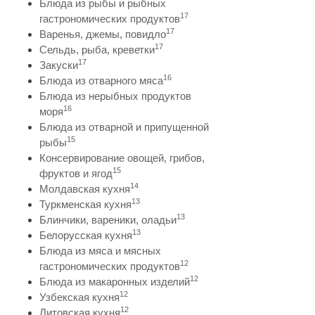
Блюда из рыбы и рыбных
17
гастрономических продуктов
17
Варенья, джемы, повидло
17
Сельдь, рыба, креветки
17
Закуски
16
Блюда из отварного мяса
Блюда из нерыбных продуктов
16
моря
Блюда из отварной и припущенной
15
рыбы
Консервирование овощей, грибов,
15
фруктов и ягод
14
Молдавская кухня
13
Туркменская кухня
13
Блинчики, вареники, оладьи
13
Белорусская кухня
Блюда из мяса и мясных
12
гастрономических продуктов
12
Блюда из макаронных изделий
12
Узбекская кухня
12
Литовская кухня