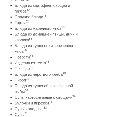
Блюда из картофеля овощей и
120
грибов
75
Сладкие блюда
62
Торты
59
Блюда из жаренного мяса
Блюда из домашней птицы, дичи и
56
кролика
Блюда из тушеного и запеченного
50
мяса
44
Новости
43
Изделия из теста
41
Печенье
40
Блюда из черствого хлеба
40
Пироги
Блюда из тушеной и запеченной
38
рыбы
34
Супы картофельные с овощами
34
Булочки и пирожки
33
Супы холодные
31
Супы