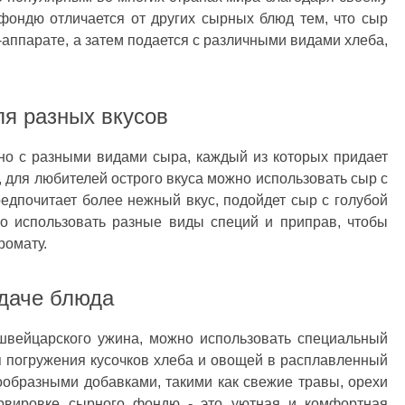
фондю отличается от других сырных блюд тем, что сыр
-аппарате, а затем подается с различными видами хлеба,
я разных вкусов
о с разными видами сыра, каждый из которых придает
 для любителей острого вкуса можно использовать сыр с
редпочитает более нежный вкус, подойдет сыр с голубой
но использовать разные виды специй и приправ, чтобы
ромату.
одаче блюда
швейцарского ужина, можно использовать специальный
 погружения кусочков хлеба и овощей в расплавленный
ообразными добавками, такими как свежие травы, орехи
рвировке сырного фондю - это уютная и комфортная