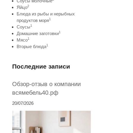
Соусы молочные
2
Яйцо
Блюда из рыбы и нерыбных
1
продуктов моря
1
Соусы
1
Домашние заготовки
1
Мясо
1
Вторые блюда
Последние записи
Обзор-отзыв о компании
всямебель40.рф
20/07/2026