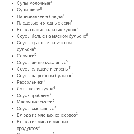
8
Супы молочные
8
Супы-пюре
7
Национальные блюда
7
Плодовые и ягодные соки
6
Блюда национальных кухонь
6
Соусы белые на мясном бульоне
Соусы красные на мясном
6
бульоне
5
Солянки
5
Соусы яично-масляные
5
Соусы сладкие и сиропы
5
Соусы на рыбном бульоне
4
Рассольники
4
Латышская кухня
3
Соусы грибные
3
Масляные смеси
3
Соусы сметанные
3
Блюда из мясных консервов
Блюда из мяса и мясных
3
продуктов
2