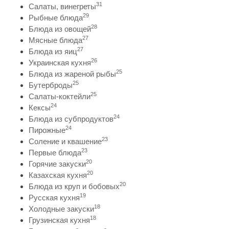
31
Салаты, винегреты
29
Рыбные блюда
28
Блюда из овощей
27
Мясные блюда
27
Блюда из яиц
26
Украинская кухня
25
Блюда из жареной рыбы
25
Бутерброды
25
Салаты-коктейли
24
Кексы
24
Блюда из субпродуктов
24
Пирожные
23
Соление и квашение
23
Первые блюда
20
Горячие закуски
20
Казахская кухня
20
Блюда из круп и бобовых
19
Русская кухня
18
Холодные закуски
18
Грузинская кухня