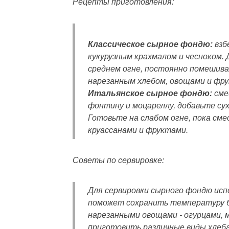
Рецепты приготовления:
Классическое сырное фондю:
взб
кукурузным крахмалом и чесноком. 
среднем огне, постоянно помешива
нарезанным хлебом, овощами и фр
Итальянское сырное фондю:
сме
фонтину и моцареллу, добавьте сух
Готовьте на слабом огне, пока см
круассанами и фруктами.
Советы по сервировке:
Для сервировки сырного фондю исп
поможет сохранить температуру б
нарезанными овощами - огурцами, 
приготовить различные виды хлеба