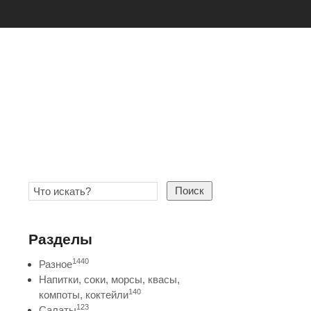
Поиск
Разделы
1440
Разное
Напитки, соки, морсы, квасы,
140
компоты, коктейли
123
Салаты