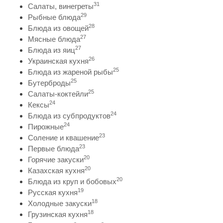
31
Салаты, винегреты
29
Рыбные блюда
28
Блюда из овощей
27
Мясные блюда
27
Блюда из яиц
26
Украинская кухня
25
Блюда из жареной рыбы
25
Бутерброды
25
Салаты-коктейли
24
Кексы
24
Блюда из субпродуктов
24
Пирожные
23
Соление и квашение
23
Первые блюда
20
Горячие закуски
20
Казахская кухня
20
Блюда из круп и бобовых
19
Русская кухня
18
Холодные закуски
18
Грузинская кухня