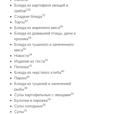
Блюда из картофеля овощей и
120
грибов
75
Сладкие блюда
62
Торты
59
Блюда из жаренного мяса
Блюда из домашней птицы, дичи и
56
кролика
Блюда из тушеного и запеченного
50
мяса
44
Новости
43
Изделия из теста
41
Печенье
40
Блюда из черствого хлеба
40
Пироги
Блюда из тушеной и запеченной
38
рыбы
34
Супы картофельные с овощами
34
Булочки и пирожки
33
Супы холодные
31
Супы