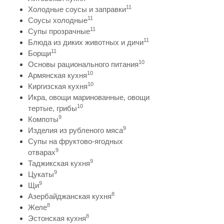
11
Холодные соусы и заправки
11
Соусы холодные
11
Супы прозрачные
11
Блюда из диких животных и дичи
11
Борщи
10
Основы рационального питания
10
Армянская кухня
10
Киргизская кухня
Икра, овощи маринованные, овощи
10
тертые, грибы
9
Компоты
9
Изделия из рубленого мяса
Супы на фруктово-ягодных
9
отварах
9
Таджикская кухня
9
Цукаты
9
Щи
8
Азербайджанская кухня
8
Желе
8
Эстонская кухня