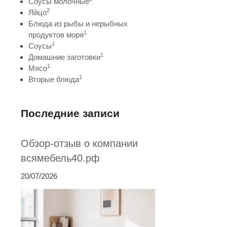
Соусы молочные
2
Яйцо
Блюда из рыбы и нерыбных
1
продуктов моря
1
Соусы
1
Домашние заготовки
1
Мясо
1
Вторые блюда
Последние записи
Обзор-отзыв о компании
всямебель40.рф
20/07/2026