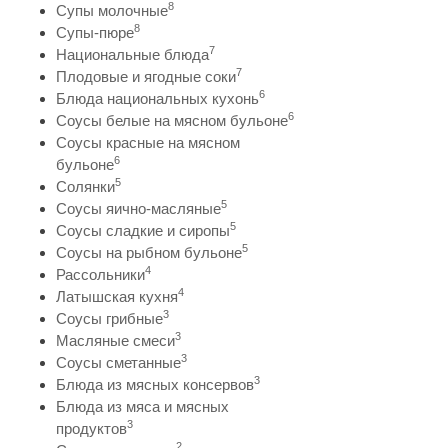
8
Супы молочные
8
Супы-пюре
7
Национальные блюда
7
Плодовые и ягодные соки
6
Блюда национальных кухонь
6
Соусы белые на мясном бульоне
Соусы красные на мясном
6
бульоне
5
Солянки
5
Соусы яично-масляные
5
Соусы сладкие и сиропы
5
Соусы на рыбном бульоне
4
Рассольники
4
Латышская кухня
3
Соусы грибные
3
Масляные смеси
3
Соусы сметанные
3
Блюда из мясных консервов
Блюда из мяса и мясных
3
продуктов
2