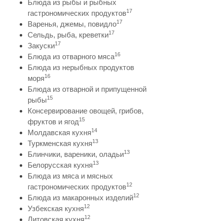
Блюда из рыбы и рыбных
17
гастрономических продуктов
17
Варенья, джемы, повидло
17
Сельдь, рыба, креветки
17
Закуски
16
Блюда из отварного мяса
Блюда из нерыбных продуктов
16
моря
Блюда из отварной и припущенной
15
рыбы
Консервирование овощей, грибов,
15
фруктов и ягод
14
Молдавская кухня
13
Туркменская кухня
13
Блинчики, вареники, оладьи
13
Белорусская кухня
Блюда из мяса и мясных
12
гастрономических продуктов
12
Блюда из макаронных изделий
12
Узбекская кухня
12
Литовская кухня