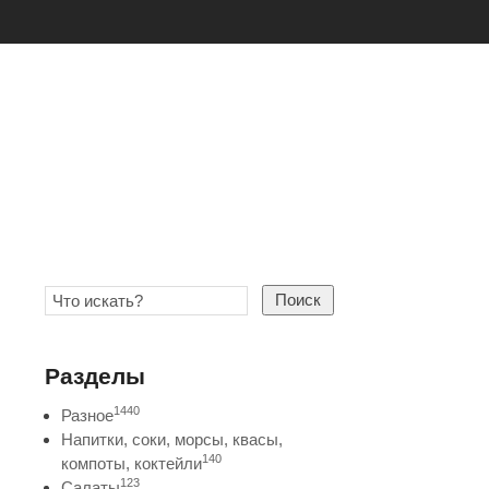
Поиск
Разделы
1440
Разное
Напитки, соки, морсы, квасы,
140
компоты, коктейли
123
Салаты