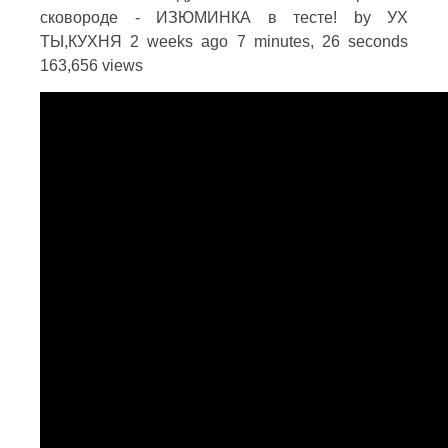
сковороде - ИЗЮМИНКА в тесте! by УХ
ТЫ,КУХНЯ 2 weeks ago 7 minutes, 26 seconds
163,656 views