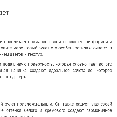
вет
рый привлекает внимание своей великолепной формой и
овите меренговый рулет, его особенность заключается в
нием цветов и текстур.
 податливую поверхность, которая словно тает во рту.
ная начинка создают идеальное сочетание, которое
епного десерта.
й рулет привлекательным. Он также радует глаз своей
ые оттенки белого и кремового создают гармоничное
ости и изящества.