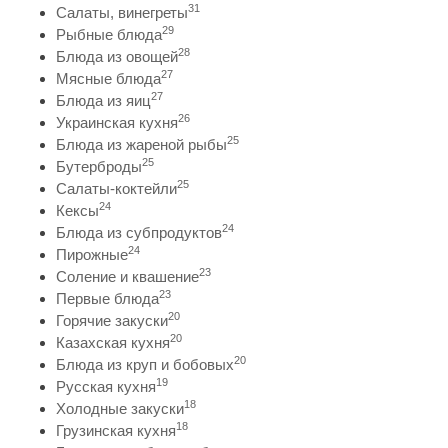
31
Салаты, винегреты
29
Рыбные блюда
28
Блюда из овощей
27
Мясные блюда
27
Блюда из яиц
26
Украинская кухня
25
Блюда из жареной рыбы
25
Бутерброды
25
Салаты-коктейли
24
Кексы
24
Блюда из субпродуктов
24
Пирожные
23
Соление и квашение
23
Первые блюда
20
Горячие закуски
20
Казахская кухня
20
Блюда из круп и бобовых
19
Русская кухня
18
Холодные закуски
18
Грузинская кухня