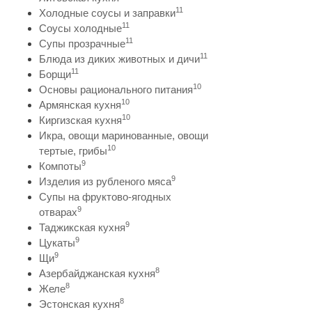
11
Холодные соусы и заправки
11
Соусы холодные
11
Супы прозрачные
11
Блюда из диких животных и дичи
11
Борщи
10
Основы рационального питания
10
Армянская кухня
10
Киргизская кухня
Икра, овощи маринованные, овощи
10
тертые, грибы
9
Компоты
9
Изделия из рубленого мяса
Супы на фруктово-ягодных
9
отварах
9
Таджикская кухня
9
Цукаты
9
Щи
8
Азербайджанская кухня
8
Желе
8
Эстонская кухня