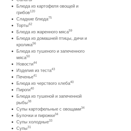
Блюда из картофеля овощей и
120
грибов
75
Сладкие блюда
62
Торты
59
Блюда из жаренного мяса
Блюда из домашней птицы, дичи и
56
кролика
Блюда из тушеного и запеченного
50
мяса
44
Новости
43
Изделия из теста
41
Печенье
40
Блюда из черствого хлеба
40
Пироги
Блюда из тушеной и запеченной
38
рыбы
34
Супы картофельные с овощами
34
Булочки и пирожки
33
Супы холодные
31
Супы