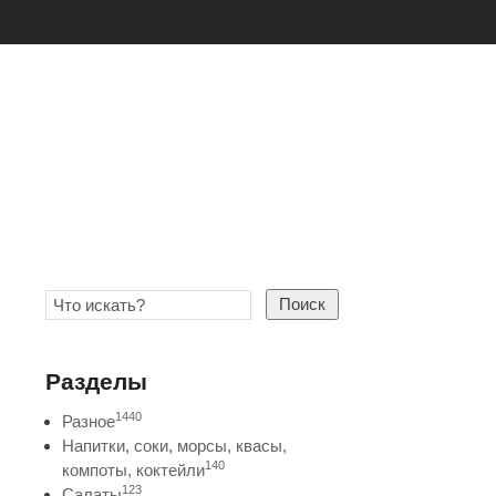
Поиск
Разделы
1440
Разное
Напитки, соки, морсы, квасы,
140
компоты, коктейли
123
Салаты