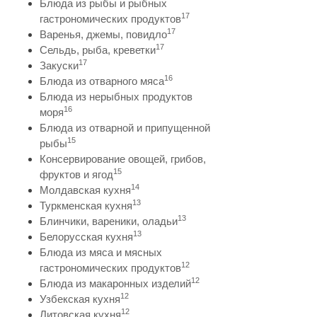
Блюда из рыбы и рыбных
17
гастрономических продуктов
17
Варенья, джемы, повидло
17
Сельдь, рыба, креветки
17
Закуски
16
Блюда из отварного мяса
Блюда из нерыбных продуктов
16
моря
Блюда из отварной и припущенной
15
рыбы
Консервирование овощей, грибов,
15
фруктов и ягод
14
Молдавская кухня
13
Туркменская кухня
13
Блинчики, вареники, оладьи
13
Белорусская кухня
Блюда из мяса и мясных
12
гастрономических продуктов
12
Блюда из макаронных изделий
12
Узбекская кухня
12
Литовская кухня