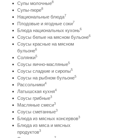
8
Супы молочные
8
Супы-пюре
7
Национальные блюда
7
Плодовые и ягодные соки
6
Блюда национальных кухонь
6
Соусы белые на мясном бульоне
Соусы красные на мясном
6
бульоне
5
Солянки
5
Соусы яично-масляные
5
Соусы сладкие и сиропы
5
Соусы на рыбном бульоне
4
Рассольники
4
Латышская кухня
3
Соусы грибные
3
Масляные смеси
3
Соусы сметанные
3
Блюда из мясных консервов
Блюда из мяса и мясных
3
продуктов
2