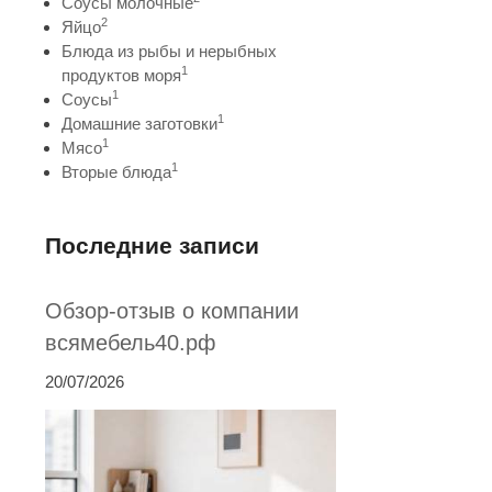
Соусы молочные
2
Яйцо
Блюда из рыбы и нерыбных
1
продуктов моря
1
Соусы
1
Домашние заготовки
1
Мясо
1
Вторые блюда
Последние записи
Обзор-отзыв о компании
всямебель40.рф
20/07/2026