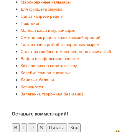
Маринованные кальмары
Для фуршета закуски
Салат капрезе рецепт
Паштейш
Манная каша в мультиварке
Сметанник рецепт классический простой
Тарталетки с рыбой и творожным сыром
Салат из крабового мяса рецепт классический
Вафли в вафельнице венские
Как правильно варить свеклу
Корейка свиная в духовке
Ленивые беляши
Копчености
Запеканка творожная без манки
Оставьте комментарий!
B
I
U
S
Цитата
Код