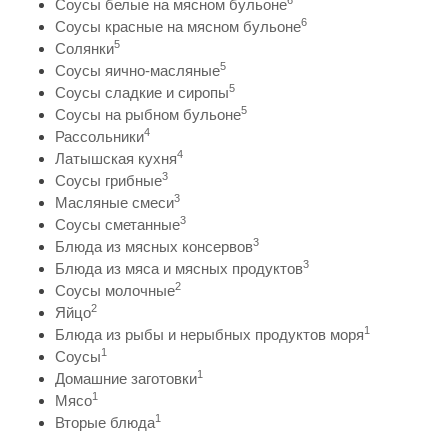
6
Соусы белые на мясном бульоне
6
Соусы красные на мясном бульоне
5
Солянки
5
Соусы яично-масляные
5
Соусы сладкие и сиропы
5
Соусы на рыбном бульоне
4
Рассольники
4
Латышская кухня
3
Соусы грибные
3
Масляные смеси
3
Соусы сметанные
3
Блюда из мясных консервов
3
Блюда из мяса и мясных продуктов
2
Соусы молочные
2
Яйцо
1
Блюда из рыбы и нерыбных продуктов моря
1
Соусы
1
Домашние заготовки
1
Мясо
1
Вторые блюда