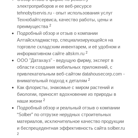
электроприборов и ее веб-ресурсе
tehnobytservis.ru - опыт использования услуг
Технобайтсервиса, качество работы, цены и
2
преимущества
Подробный обзор и отзыв о компании
Алтайскладмастер, специализирующейся на
торговле складским инвентарем, и её удобном и
2
информативном сайте altskm.ru
ООО "Датахауз" - ведущую фирму, эксперт в
области создания мобильных приложений, с
привлекательным веб-сайтом datahousecorp.com -
2
внимательный подход к деталям
Как флористы, знакомые с миром растений и
биологии, приносят вдохновение из природы в
2
наши жизни
Подробный обзор и реальный отзыв о компании
“Solber” по отгрузке нерудных строительных
материалов, исключительное качество продукции
и беспрецедентная эффективность сайта solber.ru
2