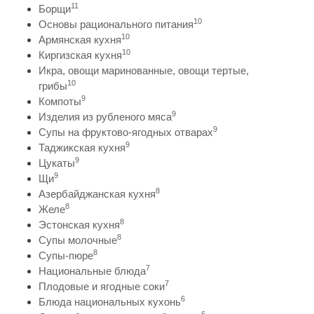
11
Борщи
10
Основы рационального питания
10
Армянская кухня
10
Киргизская кухня
Икра, овощи маринованные, овощи тертые,
10
грибы
9
Компоты
9
Изделия из рубленого мяса
9
Супы на фруктово-ягодных отварах
9
Таджикская кухня
9
Цукаты
9
Щи
8
Азербайджанская кухня
8
Желе
8
Эстонская кухня
8
Супы молочные
8
Супы-пюре
7
Национальные блюда
7
Плодовые и ягодные соки
6
Блюда национальных кухонь