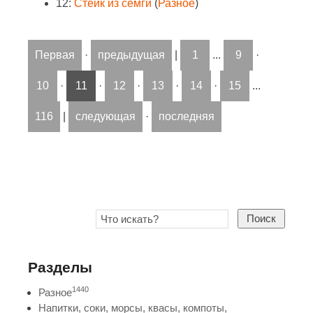
12:
Стейк из семги
(
Разное
)
Первая
·
предыдущая
|
1
...
9
·
10
·
11
·
12
·
13
·
14
·
15
...
116
|
следующая
·
последняя
Поиск
Разделы
1440
Разное
Напитки, соки, морсы, квасы, компоты,