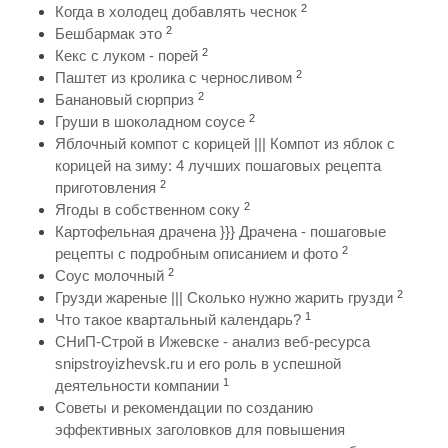
2
Когда в холодец добавлять чеснок
2
Бешбармак это
2
Кекс с луком - порей
2
Паштет из кролика с черносливом
2
Банановый сюрприз
2
Груши в шоколадном соусе
Яблочный компот с корицей ||| Компот из яблок с
корицей на зиму: 4 лучших пошаговых рецепта
2
приготовления
2
Ягоды в собственном соку
Картофельная драчена }}} Драчена - пошаговые
2
рецепты с подробным описанием и фото
2
Соус молочный
2
Грузди жареные ||| Сколько нужно жарить грузди
1
Что такое квартальный календарь?
СНиП-Строй в Ижевске - анализ веб-ресурса
snipstroyizhevsk.ru и его роль в успешной
1
деятельности компании
Советы и рекомендации по созданию
эффективных заголовков для повышения