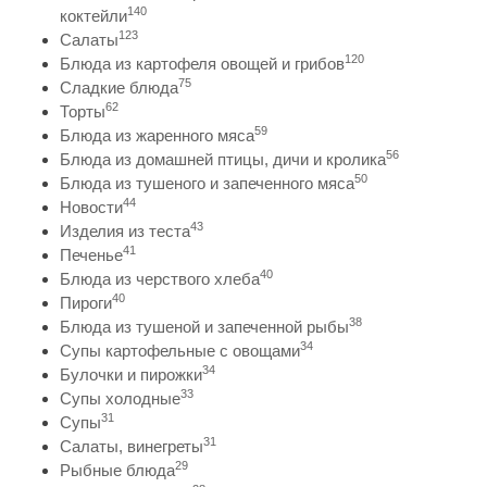
140
коктейли
123
Салаты
120
Блюда из картофеля овощей и грибов
75
Сладкие блюда
62
Торты
59
Блюда из жаренного мяса
56
Блюда из домашней птицы, дичи и кролика
50
Блюда из тушеного и запеченного мяса
44
Новости
43
Изделия из теста
41
Печенье
40
Блюда из черствого хлеба
40
Пироги
38
Блюда из тушеной и запеченной рыбы
34
Супы картофельные с овощами
34
Булочки и пирожки
33
Супы холодные
31
Супы
31
Салаты, винегреты
29
Рыбные блюда