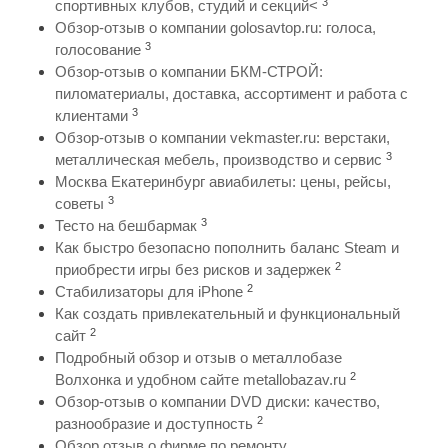
3
спортивных клубов, студий и секций<
Обзор-отзыв о компании golosavtop.ru: голоса,
3
голосование
Обзор-отзыв о компании БКМ-СТРОЙ:
пиломатериалы, доставка, ассортимент и работа с
3
клиентами
Обзор-отзыв о компании vekmaster.ru: верстаки,
3
металлическая мебель, производство и сервис
Москва Екатеринбург авиабилеты: цены, рейсы,
3
советы
3
Тесто на бешбармак
Как быстро безопасно пополнить баланс Steam и
2
приобрести игры без рисков и задержек
2
Стабилизаторы для iPhone
Как создать привлекательный и функциональный
2
сайт
Подробный обзор и отзыв о металлобазе
2
Волхонка и удобном сайте metallobazav.ru
Обзор-отзыв о компании DVD диски: качество,
2
разнообразие и доступность
Обзор отзыв о фирме по ремонту