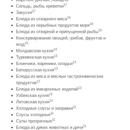
17
Сельдь, рыба, креветки
17
Закуски
16
Блюда из отварного мяса
16
Блюда из нерыбных продуктов моря
15
Блюда из отварной и припущенной рыбы
Консервирование овощей, грибов, фруктов и
15
ягод
14
Молдавская кухня
13
Туркменская кухня
13
Блинчики, вареники, оладьи
13
Белорусская кухня
Блюда из мяса и мясных гастрономических
12
продуктов
12
Блюда из макаронных изделий
12
Узбекская кухня
12
Литовская кухня
11
Холодные соусы и заправки
11
Соусы холодные
11
Супы прозрачные
11
Блюда из диких животных и дичи