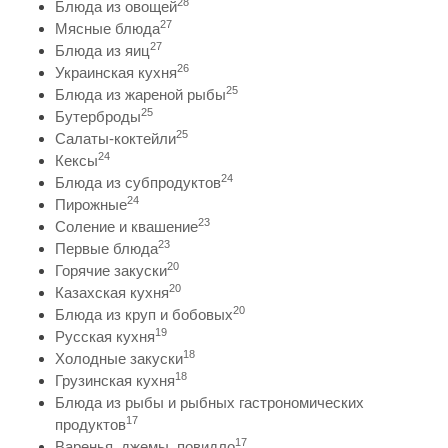
28
Блюда из овощей
27
Мясные блюда
27
Блюда из яиц
26
Украинская кухня
25
Блюда из жареной рыбы
25
Бутерброды
25
Салаты-коктейли
24
Кексы
24
Блюда из субпродуктов
24
Пирожные
23
Соление и квашение
23
Первые блюда
20
Горячие закуски
20
Казахская кухня
20
Блюда из круп и бобовых
19
Русская кухня
18
Холодные закуски
18
Грузинская кухня
Блюда из рыбы и рыбных гастрономических
17
продуктов
17
Варенья, джемы, повидло