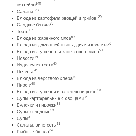
140
коктейли
123
Салаты
120
Блюда из картофеля овощей и грибов
75
Сладкие блюда
62
Торты
59
Блюда из жаренного мяса
56
Блюда из домашней птицы, дичи и кролика
50
Блюда из тушеного и запеченного мяса
44
Новости
43
Изделия из теста
41
Печенье
40
Блюда из черствого хлеба
40
Пироги
38
Блюда из тушеной и запеченной рыбы
34
Супы картофельные с овощами
34
Булочки и пирожки
33
Супы холодные
31
Супы
31
Салаты, винегреты
29
Рыбные блюда