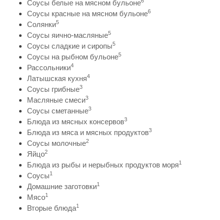
6
Соусы белые на мясном бульоне
6
Соусы красные на мясном бульоне
5
Солянки
5
Соусы яично-масляные
5
Соусы сладкие и сиропы
5
Соусы на рыбном бульоне
4
Рассольники
4
Латышская кухня
3
Соусы грибные
3
Масляные смеси
3
Соусы сметанные
3
Блюда из мясных консервов
3
Блюда из мяса и мясных продуктов
2
Соусы молочные
2
Яйцо
1
Блюда из рыбы и нерыбных продуктов моря
1
Соусы
1
Домашние заготовки
1
Мясо
1
Вторые блюда