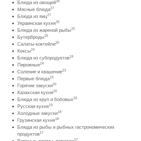
28
Блюда из овощей
27
Мясные блюда
27
Блюда из яиц
26
Украинская кухня
25
Блюда из жареной рыбы
25
Бутерброды
25
Салаты-коктейли
24
Кексы
24
Блюда из субпродуктов
24
Пирожные
23
Соление и квашение
23
Первые блюда
20
Горячие закуски
20
Казахская кухня
20
Блюда из круп и бобовых
19
Русская кухня
18
Холодные закуски
18
Грузинская кухня
Блюда из рыбы и рыбных гастрономических
17
продуктов
17
Варенья, джемы, повидло