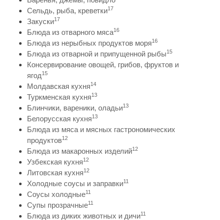
17
Сельдь, рыба, креветки
17
Закуски
16
Блюда из отварного мяса
16
Блюда из нерыбных продуктов моря
15
Блюда из отварной и припущенной рыбы
Консервирование овощей, грибов, фруктов и
15
ягод
14
Молдавская кухня
13
Туркменская кухня
13
Блинчики, вареники, оладьи
13
Белорусская кухня
Блюда из мяса и мясных гастрономических
12
продуктов
12
Блюда из макаронных изделий
12
Узбекская кухня
12
Литовская кухня
11
Холодные соусы и заправки
11
Соусы холодные
11
Супы прозрачные
11
Блюда из диких животных и дичи