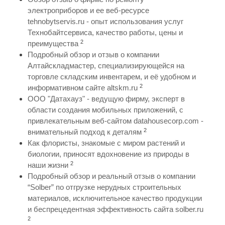
электроприборов и ее веб-ресурсе
tehnobytservis.ru - опыт использования услуг
Технобайтсервиса, качество работы, цены и
2
преимущества
Подробный обзор и отзыв о компании
Алтайскладмастер, специализирующейся на
торговле складским инвентарем, и её удобном и
2
информативном сайте altskm.ru
ООО "Датахауз" - ведущую фирму, эксперт в
области создания мобильных приложений, с
привлекательным веб-сайтом datahousecorp.com -
2
внимательный подход к деталям
Как флористы, знакомые с миром растений и
биологии, приносят вдохновение из природы в
2
наши жизни
Подробный обзор и реальный отзыв о компании
“Solber” по отгрузке нерудных строительных
материалов, исключительное качество продукции
и беспрецедентная эффективность сайта solber.ru
2