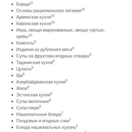
11
Борщи
10
Основы рационального питания
10
Армянская кухня
10
Киргизская кухня
Икра, овощи маринованные, овощи тертые,
10
грибы
9
Компоты
9
Изделия из рубленого мяса
9
Супы на фруктово-ягодных отварах
9
Таджикская кухня
9
Цукаты
9
Щи
8
Азербайджанская кухня
8
Желе
8
Эстонская кухня
8
Супы молочные
8
Супы-пюре
7
Национальные блюда
7
Плодовые и ягодные соки
6
Блюда национальных кухонь