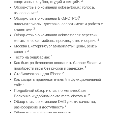
3
спортивных клубов, студий и секций<
Обзор-отзыв о компании golosavtop.ru: голоса,
3
голосование
Обзор-отзыв о компании БКМ-СТРОЙ:
пиломатериалы, доставка, ассортимент и работа с
3
клиентами
Обзор-отзыв о компании vekmaster.ru: верстаки,
3
металлическая мебель, производство и сервис
Москва Екатеринбург авиабилеты: цены, рейсы,
3
советы
3
Тесто на бешбармак
Как быстро безопасно пополнить баланс Steam и
2
приобрести игры без рисков и задержек
2
Стабилизаторы для iPhone
Как создать привлекательный и функциональный
2
сайт
Подробный обзор и отзыв о металлобазе
2
Волхонка и удобном сайте metallobazav.ru
Обзор-отзыв о компании DVD диски: качество,
2
разнообразие и доступность
Обзор отзыв о фирме по ремонту