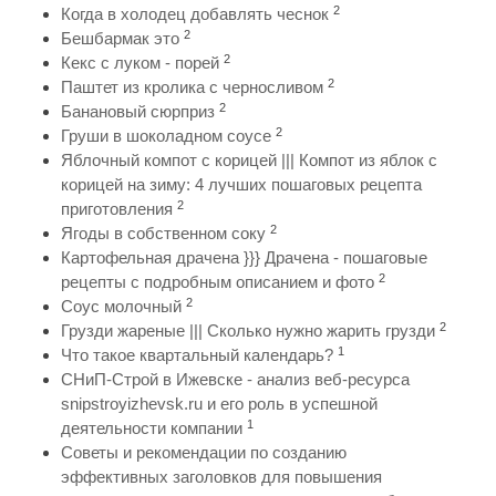
2
Когда в холодец добавлять чеснок
2
Бешбармак это
2
Кекс с луком - порей
2
Паштет из кролика с черносливом
2
Банановый сюрприз
2
Груши в шоколадном соусе
Яблочный компот с корицей ||| Компот из яблок с
корицей на зиму: 4 лучших пошаговых рецепта
2
приготовления
2
Ягоды в собственном соку
Картофельная драчена }}} Драчена - пошаговые
2
рецепты с подробным описанием и фото
2
Соус молочный
2
Грузди жареные ||| Сколько нужно жарить грузди
1
Что такое квартальный календарь?
СНиП-Строй в Ижевске - анализ веб-ресурса
snipstroyizhevsk.ru и его роль в успешной
1
деятельности компании
Советы и рекомендации по созданию
эффективных заголовков для повышения