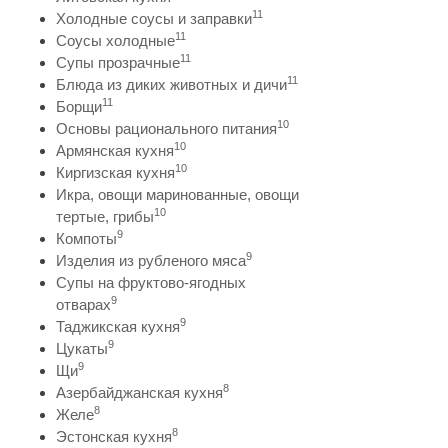
11
Холодные соусы и заправки
11
Соусы холодные
11
Супы прозрачные
11
Блюда из диких животных и дичи
11
Борщи
10
Основы рационального питания
10
Армянская кухня
10
Киргизская кухня
Икра, овощи маринованные, овощи
10
тертые, грибы
9
Компоты
9
Изделия из рубленого мяса
Супы на фруктово-ягодных
9
отварах
9
Таджикская кухня
9
Цукаты
9
Щи
8
Азербайджанская кухня
8
Желе
8
Эстонская кухня