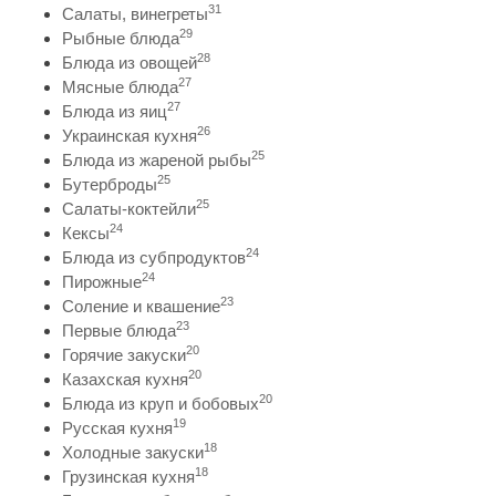
31
Салаты, винегреты
29
Рыбные блюда
28
Блюда из овощей
27
Мясные блюда
27
Блюда из яиц
26
Украинская кухня
25
Блюда из жареной рыбы
25
Бутерброды
25
Салаты-коктейли
24
Кексы
24
Блюда из субпродуктов
24
Пирожные
23
Соление и квашение
23
Первые блюда
20
Горячие закуски
20
Казахская кухня
20
Блюда из круп и бобовых
19
Русская кухня
18
Холодные закуски
18
Грузинская кухня