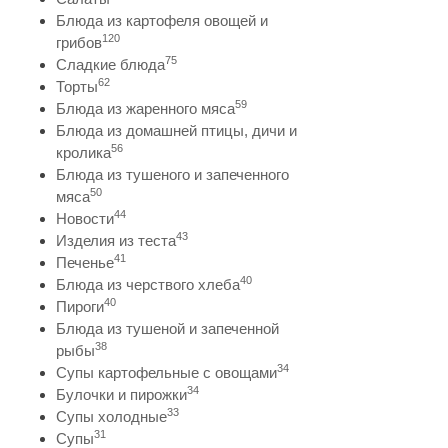
Блюда из картофеля овощей и
120
грибов
75
Сладкие блюда
62
Торты
59
Блюда из жаренного мяса
Блюда из домашней птицы, дичи и
56
кролика
Блюда из тушеного и запеченного
50
мяса
44
Новости
43
Изделия из теста
41
Печенье
40
Блюда из черствого хлеба
40
Пироги
Блюда из тушеной и запеченной
38
рыбы
34
Супы картофельные с овощами
34
Булочки и пирожки
33
Супы холодные
31
Супы