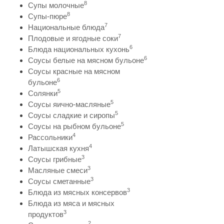
8
Супы молочные
8
Супы-пюре
7
Национальные блюда
7
Плодовые и ягодные соки
6
Блюда национальных кухонь
6
Соусы белые на мясном бульоне
Соусы красные на мясном
6
бульоне
5
Солянки
5
Соусы яично-масляные
5
Соусы сладкие и сиропы
5
Соусы на рыбном бульоне
4
Рассольники
4
Латышская кухня
3
Соусы грибные
3
Масляные смеси
3
Соусы сметанные
3
Блюда из мясных консервов
Блюда из мяса и мясных
3
продуктов
2