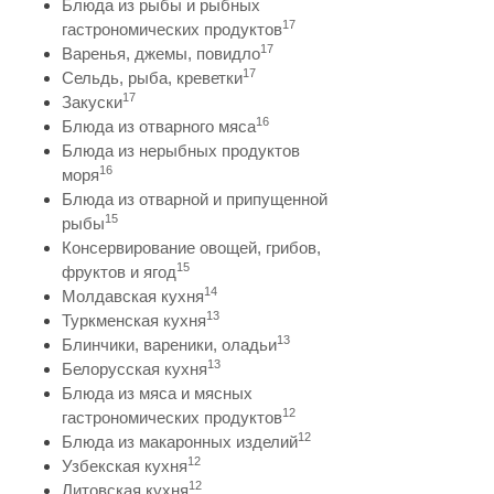
Блюда из рыбы и рыбных
17
гастрономических продуктов
17
Варенья, джемы, повидло
17
Сельдь, рыба, креветки
17
Закуски
16
Блюда из отварного мяса
Блюда из нерыбных продуктов
16
моря
Блюда из отварной и припущенной
15
рыбы
Консервирование овощей, грибов,
15
фруктов и ягод
14
Молдавская кухня
13
Туркменская кухня
13
Блинчики, вареники, оладьи
13
Белорусская кухня
Блюда из мяса и мясных
12
гастрономических продуктов
12
Блюда из макаронных изделий
12
Узбекская кухня
12
Литовская кухня